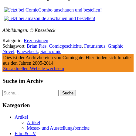
Abbildungen: © Knesebeck
Kategorie:
Rezensionen
Schlagwort:
Brian Fies
,
Comicgeschichte
,
Futurismus
,
Graphic
Novel
,
Knesebeck
,
Sachcomic
Dies ist der Archivbereich von Comicgate. Hier finden sich Inhalte
aus den Jahren 2005-2014.
Zur aktuellen Website wechseln
Suche im Archiv
Suche
Kategorien
Artikel
Artikel
Messe- und Ausstellungsberichte
Film & TV