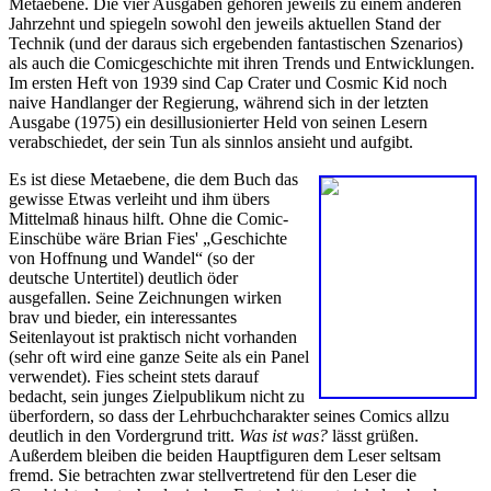
Metaebene. Die vier Ausgaben gehören jeweils zu einem anderen
Jahrzehnt und spiegeln sowohl den jeweils aktuellen Stand der
Technik (und der daraus sich ergebenden fantastischen Szenarios)
als auch die Comicgeschichte mit ihren Trends und Entwicklungen.
Im ersten Heft von 1939 sind Cap Crater und Cosmic Kid noch
naive Handlanger der Regierung, während sich in der letzten
Ausgabe (1975) ein desillusionierter Held von seinen Lesern
verabschiedet, der sein Tun als sinnlos ansieht und aufgibt.
Es ist diese Metaebene, die dem Buch das
gewisse Etwas verleiht und ihm übers
Mittelmaß hinaus hilft. Ohne die Comic-
Einschübe wäre Brian Fies' „Geschichte
von Hoffnung und Wandel“ (so der
deutsche Untertitel) deutlich öder
ausgefallen. Seine Zeichnungen wirken
brav und bieder, ein interessantes
Seitenlayout ist praktisch nicht vorhanden
(sehr oft wird eine ganze Seite als ein Panel
verwendet). Fies scheint stets darauf
bedacht, sein junges Zielpublikum nicht zu
überfordern, so dass der Lehrbuchcharakter seines Comics allzu
deutlich in den Vordergrund tritt.
Was ist was?
lässt grüßen.
Außerdem bleiben die beiden Hauptfiguren dem Leser seltsam
fremd. Sie betrachten zwar stellvertretend für den Leser die