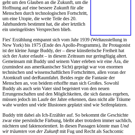
geht um den Glauben an die Zukunft, um die
Hoffnung auf eine bessere Zukunft für alle
Menschen durch technologischen Fortschritt,
um eine Utopie, die weite Teile des 20.
Jahrhunderts bestimmt hat, die aber letztlich
ein uneingelöstes Versprechen blieb.
Fies' Erzählung entspannt sich vom Jahr 1939 (Weltausstellung in
New York) bis 1975 (Ende des Apollo-Programms), ihr Protagonist
ist der kleine Junge Buddy, der
–
diese künstlerische Freiheit hat
sich der Autor erlaubt
–
in diesem Zeitraum nur geringfügig altert.
Gemeinsam mit Buddy und seinem Vater erleben wir eine Ära, die
(zumindest aus amerikanischer Sicht) geprägt war von enormen
technischen und wissenschaftlichen Fortschritten, allen voran der
Atomkraft und derRaumfahrt. Beides regte die Fantasie der
Menschen an, von beidem erhoffte man sich Großes. Sowohl
Buddy als auch sein Vater sind begeistert von den neuen
Errungenschaften und den Möglichkeiten, die sich daraus ergeben,
müssen jedoch im Laufe der Jahre erkennen, dass nicht alle Träume
wahr wurden und viele Illusionen geplatzt sind wie Seifenplatzen.
Buddy tritt dabei als Ich-Erzähler auf. So bekommt die Geschichte
zwar eine persönliche Färbung, bleibt aber trotzdem immer sachlich,
nüchtern und faktenorientiert. In diesen Passagen könnte man
Und
wir träumten von der Zukunft
mit Fug und Recht als Sachcomic