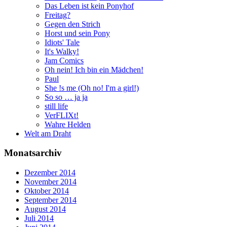
Das Leben ist kein Ponyhof
Freitag?
Gegen den Strich
Horst und sein Pony
Idiots' Tale
It's Walky!
Jam Comics
Oh nein! Ich bin ein Mädchen!
Paul
She !s me (Oh no! I'm a girl!)
So so … ja ja
still life
VerFLIXt!
Wahre Helden
Welt am Draht
Monatsarchiv
Dezember 2014
November 2014
Oktober 2014
September 2014
August 2014
Juli 2014