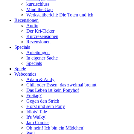
kurz.schluss
Mind the Gap
Werkstattbericht: Die Toten und ich
Rezensionen
Audio
Der Kri-Ticker
Kurzrezensionen
Rezensionen
Specials
Anleitungen
In eigener Sache
Specials
Spiele
Webcomics
Adam & Andy
Chili oder Essen, das zweimal brennt
Das Leben ist kein Ponyhof
Freitag?
Gegen den Strich
Horst und sein Pony
Idiots' Tale
It's Walky!
Jam Comics
Oh nein! Ich bin ein Mädchen!
Paul