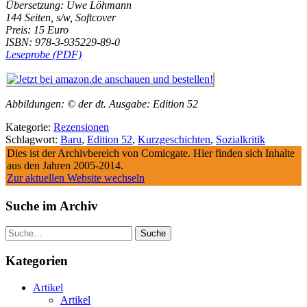
Übersetzung: Uwe Löhmann
144 Seiten, s/w, Softcover
Preis: 15 Euro
ISBN: 978-3-935229-89-0
Leseprobe (PDF)
Abbildungen: © der dt. Ausgabe: Edition 52
Kategorie:
Rezensionen
Schlagwort:
Baru
,
Edition 52
,
Kurzgeschichten
,
Sozialkritik
Dies ist der Archivbereich von Comicgate. Hier finden sich Inhalte
aus den Jahren 2005-2014.
Zur aktuellen Website wechseln
Suche im Archiv
Suche
Kategorien
Artikel
Artikel