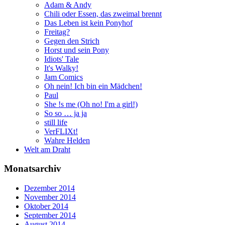
Adam & Andy
Chili oder Essen, das zweimal brennt
Das Leben ist kein Ponyhof
Freitag?
Gegen den Strich
Horst und sein Pony
Idiots' Tale
It's Walky!
Jam Comics
Oh nein! Ich bin ein Mädchen!
Paul
She !s me (Oh no! I'm a girl!)
So so … ja ja
still life
VerFLIXt!
Wahre Helden
Welt am Draht
Monatsarchiv
Dezember 2014
November 2014
Oktober 2014
September 2014
August 2014