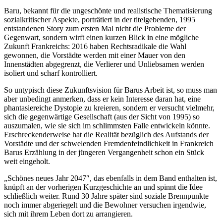
Baru, bekannt für die ungeschönte und realistische Thematisierung
sozialkritischer Aspekte, porträtiert in der titelgebenden, 1995
entstandenen Story zum ersten Mal nicht die Probleme der
Gegenwart, sondern wirft einen kurzen Blick in eine mögliche
Zukunft Frankreichs: 2016 haben Rechtsradikale die Wahl
gewonnen, die Vorstädte werden mit einer Mauer von den
Innenstädten abgegrenzt, die Verlierer und Unliebsamen werden
isoliert und scharf kontrolliert.
So untypisch diese Zukunftsvision für Barus Arbeit ist, so muss man
aber unbedingt anmerken, dass er kein Interesse daran hat, eine
phantasiereiche Dystopie zu kreieren, sondern er versucht vielmehr,
sich die gegenwärtige Gesellschaft (aus der Sicht von 1995) so
auszumalen, wie sie sich im schlimmsten Falle entwickeln könnte.
Erschreckenderweise hat die Realität bezüglich des Aufstands der
Vorstädte und der schwelenden Fremdenfeindlichkeit in Frankreich
Barus Erzählung in der jüngeren Vergangenheit schon ein Stück
weit eingeholt.
„Schönes neues Jahr 2047″, das ebenfalls in dem Band enthalten ist,
knüpft an der vorherigen Kurzgeschichte an und spinnt die Idee
schließlich weiter. Rund 30 Jahre später sind soziale Brennpunkte
noch immer abgeriegelt und die Bewohner versuchen irgendwie,
sich mit ihrem Leben dort zu arrangieren.