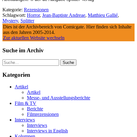
Kategorie:
Rezensionen
Schlagwort:
Horror
,
Jean-Baptiste Andreae
,
Matthieu Gallié
,
Mystery
,
Splitter
Dies ist der Archivbereich von Comicgate. Hier finden sich Inhalte
aus den Jahren 2005-2014.
Zur aktuellen Website wechseln
Suche im Archiv
Suche
Kategorien
Artikel
Artikel
Messe- und Ausstellungsberichte
Film & TV
Berichte
Filmrezensionen
Interviews
Interviews
Interviews in English
Kolumnen