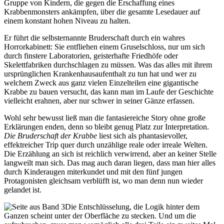
Gruppe von Kindern, die gegen die Erschaffung eines
Krabbenmonsters ankämpfen, über die gesamte Lesedauer auf
einem konstant hohen Niveau zu halten.
Er führt die selbsternannte Bruderschaft durch ein wahres
Horrorkabinett: Sie entfliehen einem Gruselschloss, nur um sich
durch finstere Laboratorien, geisterhafte Friedhöfe oder
Skelettfabriken durchschlagen zu müssen. Was das alles mit ihrem
ursprünglichen Krankenhausaufenthalt zu tun hat und wer zu
welchem Zweck aus ganz vielen Einzelteilen eine gigantische
Krabbe zu bauen versucht, das kann man im Laufe der Geschichte
vielleicht erahnen, aber nur schwer in seiner Gänze erfassen.
Wohl sehr bewusst ließ man die fantasiereiche Story ohne große
Erklärungen enden, denn so bleibt genug Platz zur Interpretation.
Die Bruderschaft der Krabbe
liest sich als phantasievoller,
effektreicher Trip quer durch unzählige reale oder irreale Welten.
Die Erzählung an sich ist reichlich verwirrend, aber an keiner Stelle
langweilt man sich. Das mag auch daran liegen, dass man hier alles
durch Kinderaugen miterkundet und mit den fünf jungen
Protagonisten gleichsam verblüfft ist, wo man denn nun wieder
gelandet ist.
Die Entschlüsselung, die Logik hinter dem
Ganzen scheint unter der Oberfläche zu stecken. Und um die