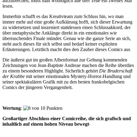
aufzubrechen, muss man womöglich alle drei Teile ein zweites Mal
lesen.
Immerhin schafft es das Kreativteam zum Schluss hin, wo man
immer mehr auf eine große Aufklärung hofft, sich dieser Erwartung
zu widersetzen und inszeniert stattdessen einen Schlussakkord, der
über metaphysische Anklänge direkt in ein emotionales wie
überraschendes Finale mündet. Genau wie die ganze Serie an sich,
steht auch dieses für sich selbst und bedarf keiner expliziten
Erläuterungen. Letztlich macht dies den Zauber dieses Comics aus
Die äußerst gut im großen Albenformat zur Geltung kommenden
Zeichnungen von Jean-Baptiste Andreae machen die Reihe überdies
zu einem besonderen Highlight. Sicherlich gehört
Die Bruderschaft
der Krabbe
mit seiner emotionalen Mystery-Horror-Handlung und
seiner spektakulären Grafik mit zu den besten frankobelgischen
Comics der jüngeren Vergangenheit.
Wertung
:
Großartiger Abschluss einer Comicreihe, die sich grafisch und
inhaltlich auf einem hohen Niveau bewegt