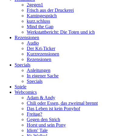
2gegen1
Frisch aus der Druckerei
Kamingespräch
kurz.schluss
Mind the Gap
Werkstattbericht: Die Toten und ich
Rezensionen
Audio
Der Kri-Ticker
Kurzrezensionen
Rezensionen
Specials
Anleitungen
In eigener Sache
Specials
Spiele
Webcomics
Adam & Andy
Chili oder Essen, das zweimal brennt
Das Leben ist kein Ponyhof
Freitag?
Gegen den Strich
Horst und sein Pony
Idiots' Tale
It's Walky!