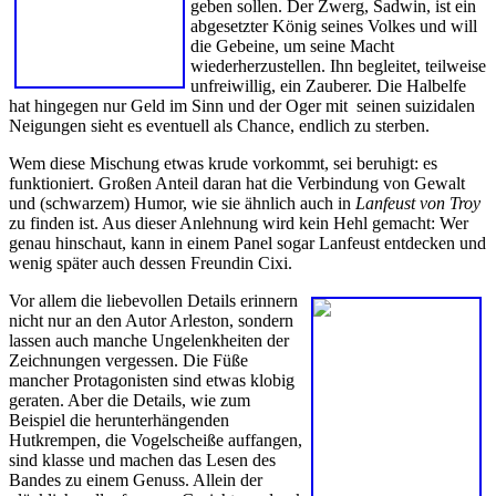
geben sollen. Der Zwerg, Sadwin, ist ein
abgesetzter König seines Volkes und will
die Gebeine, um seine Macht
wiederherzustellen. Ihn begleitet, teilweise
unfreiwillig, ein Zauberer. Die Halbelfe
hat hingegen nur Geld im Sinn und der Oger mit seinen suizidalen
Neigungen sieht es eventuell als Chance, endlich zu sterben.
Wem diese Mischung etwas krude vorkommt, sei beruhigt: es
funktioniert. Großen Anteil daran hat die Verbindung von Gewalt
und (schwarzem) Humor, wie sie ähnlich auch in
Lanfeust von Troy
zu finden ist. Aus dieser Anlehnung wird kein Hehl gemacht: Wer
genau hinschaut, kann in einem Panel sogar Lanfeust entdecken und
wenig später auch dessen Freundin Cixi.
Vor allem die liebevollen Details erinnern
nicht nur an den Autor Arleston, sondern
lassen auch manche Ungelenkheiten der
Zeichnungen vergessen. Die Füße
mancher Protagonisten sind etwas klobig
geraten. Aber die Details, wie zum
Beispiel die herunterhängenden
Hutkrempen, die Vogelscheiße auffangen,
sind klasse und machen das Lesen des
Bandes zu einem Genuss. Allein der