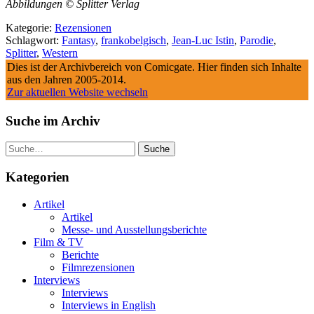
Abbildungen ©
Splitter Verlag
Kategorie:
Rezensionen
Schlagwort:
Fantasy
,
frankobelgisch
,
Jean-Luc Istin
,
Parodie
,
Splitter
,
Western
Dies ist der Archivbereich von Comicgate. Hier finden sich Inhalte
aus den Jahren 2005-2014.
Zur aktuellen Website wechseln
Suche im Archiv
Suche
Kategorien
Artikel
Artikel
Messe- und Ausstellungsberichte
Film & TV
Berichte
Filmrezensionen
Interviews
Interviews
Interviews in English