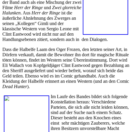
der Band auch als eine Mischung der zwei
Filme
Herr der Ringe
und
Zwei glorreiche
Halunken
. Aus
Herr der Ringe
ist die
äußerliche Ahnlehnung des Zwerges an
seinen „Kollegen“ Gimli und der
klassische Western von Sergio Leone mit
Clint Eastwood wird nicht nur auf den
Handlungsebenen zitiert, sondern auch in den Dialogen.
Dass die Halbelfe Laam den Oger Frozen, den letzten seiner Art, in
Dörfern verkauft, damit die Bewohner ihn dort für magische Rituale
töten können, findet im Western seine Übereinstimmung. Dort wird
Eli Wallach von Kopfgeldjäger Clint Eastwood gegen Bezahlung an
den Sheriff ausgeliefert und wieder befreit, worauf sich beide das
Geld teilen. Ebenso wird es im Comic gehandhabt. Auch die
Kleidung der Halbelfe erinnert an einen Western (und an den Comic
Dead Hunter
).
Im Laufe des Bandes bildet sich folgende
Konstellation heraus: Verschiedene
Parteien, die sich alle nicht leiden können,
sind auf der Suche nach einem Schatz.
Dieser besteht aus den Knochen eines
einst sehr mächtigen Zauberers, welche
ihren Besitzern unvorstellbare Macht