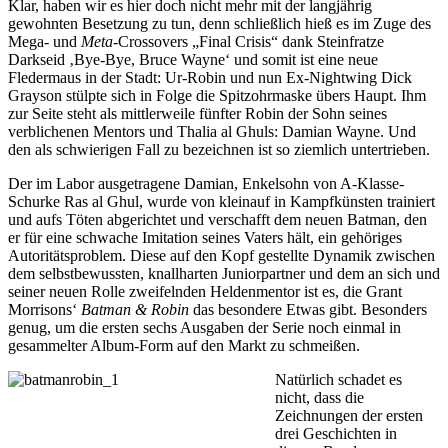
Klar, haben wir es hier doch nicht mehr mit der langjährig
gewohnten Besetzung zu tun, denn schließlich hieß es im Zuge des
Mega- und
Meta
-Crossovers „Final Crisis“ dank Steinfratze
Darkseid ‚Bye-Bye, Bruce Wayne‘ und somit ist eine neue
Fledermaus in der Stadt: Ur-Robin und nun Ex-Nightwing Dick
Grayson stülpte sich in Folge die Spitzohrmaske übers Haupt. Ihm
zur Seite steht als mittlerweile fünfter Robin der Sohn seines
verblichenen Mentors und Thalia al Ghuls: Damian Wayne. Und
den als schwierigen Fall zu bezeichnen ist so ziemlich untertrieben.
Der im Labor ausgetragene Damian, Enkelsohn von A-Klasse-
Schurke Ras al Ghul, wurde von kleinauf in Kampfkünsten trainiert
und aufs Töten abgerichtet und verschafft dem neuen Batman, den
er für eine schwache Imitation seines Vaters hält, ein gehöriges
Autoritätsproblem. Diese auf den Kopf gestellte Dynamik zwischen
dem selbstbewussten, knallharten Juniorpartner und dem an sich und
seiner neuen Rolle zweifelnden Heldenmentor ist es, die Grant
Morrisons‘
Batman & Robin
das besondere Etwas gibt. Besonders
genug, um die ersten sechs Ausgaben der Serie noch einmal in
gesammelter Album-Form auf den Markt zu schmeißen.
Natürlich schadet es
nicht, dass die
Zeichnungen der ersten
drei Geschichten in