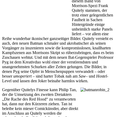
diesem Band von
Morrison-Spezi Frank
Quitely stammen, der
trotz einer gelegentlichen
Faulheit in Sachen
Hintergründe einige
unheimlich starke Panels
liefert – vor allem eine
Reihe wunderbar ikonischer ganzseitiger Bilder. Quitely versteht es
auch, den neuen Batman schmaler und akrobatischer als seinen
Vorgänger zu inszenieren sowie die kompromisslosen, knallharten
Kampfszenen aus Morrisons Skript so rüberzubringen, dass es beim
Zuschauen wehtut. Und mit dem neuen Bat-Gegenspieler Professor
Pyg ist dem Kreativduo wohl einer der verstörendsten und
unangenehmsten Schurken aller Zeiten gelungen. Die Bilder, in
denen Pyg seine Opfer in Menschenpuppen verwandelt – oder
besser
umoperiert
– sind harter Tobak nah am
Saw
– und
Hostel
-
Level und lassen den Joker beinahe harmlos wirken.
Gegenüber Quitelys Finesse kann Philip Tan,
der die Umsetzung des zweiten Dreiakters
„Die Rache des Red Hood“ zu verantworten
hat, dann nur den Kürzeren ziehen. Tan ist
beleibe kein mieser Comickünstler, aber direkt
im Anschluss an Quitely werden die