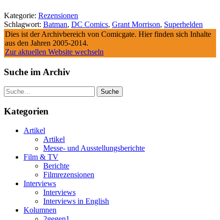
Kategorie:
Rezensionen
Schlagwort:
Batman
,
DC Comics
,
Grant Morrison
,
Superhelden
Dies ist der Archivbereich von Comicgate. Hier finden sich Inhalte
aus den Jahren 2005-2014.
Zur aktuellen Website wechseln
Suche im Archiv
Suche
Kategorien
Artikel
Artikel
Messe- und Ausstellungsberichte
Film & TV
Berichte
Filmrezensionen
Interviews
Interviews
Interviews in English
Kolumnen
2gegen1