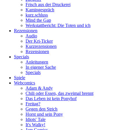
Frisch aus der Druckerei
Kamingespräch
kurz.schluss
Mind the Gap
Werkstattbericht: Die Toten und ich
Rezensionen
Audio
Der Kri-Ticker
Kurzrezensionen
Rezensionen
Specials
Anleitungen
In eigener Sache
Specials
Spiele
Webcomics
Adam & Andy
Chili oder Essen, das zweimal brennt
Das Leben ist kein Ponyhof
Freitag?
Gegen den Strich
Horst und sein Pony
Idiots' Tale
It's Walky!
Jam Comics