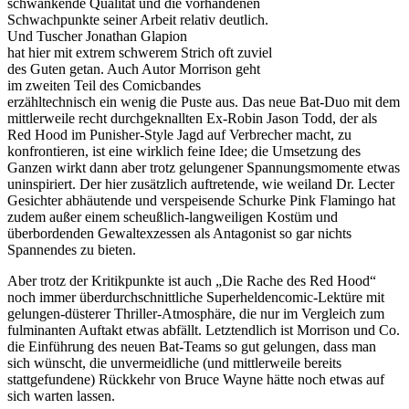
schwankende Qualität und die vorhandenen
Schwachpunkte seiner Arbeit relativ deutlich.
Und Tuscher Jonathan Glapion
hat hier mit extrem schwerem Strich oft zuviel
des Guten getan. Auch Autor Morrison geht
im zweiten Teil des Comicbandes
erzähltechnisch ein wenig die Puste aus. Das neue Bat-Duo mit dem
mittlerweile recht durchgeknallten Ex-Robin Jason Todd, der als
Red Hood im Punisher-Style Jagd auf Verbrecher macht, zu
konfrontieren, ist eine wirklich feine Idee; die Umsetzung des
Ganzen wirkt dann aber trotz gelungener Spannungsmomente etwas
uninspiriert. Der hier zusätzlich auftretende, wie weiland Dr. Lecter
Gesichter abhäutende und verspeisende Schurke Pink Flamingo hat
zudem außer einem scheußlich-langweiligen Kostüm und
überbordenden Gewaltexzessen als Antagonist so gar nichts
Spannendes zu bieten.
Aber trotz der Kritikpunkte ist auch „Die Rache des Red Hood“
noch immer überdurchschnittliche Superheldencomic-Lektüre mit
gelungen-düsterer Thriller-Atmosphäre, die nur im Vergleich zum
fulminanten Auftakt etwas abfällt. Letztendlich ist Morrison und Co.
die Einführung des neuen Bat-Teams so gut gelungen, dass man
sich wünscht, die unvermeidliche (und mittlerweile bereits
stattgefundene) Rückkehr von Bruce Wayne hätte noch etwas auf
sich warten lassen.