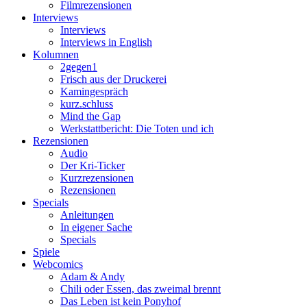
Filmrezensionen
Interviews
Interviews
Interviews in English
Kolumnen
2gegen1
Frisch aus der Druckerei
Kamingespräch
kurz.schluss
Mind the Gap
Werkstattbericht: Die Toten und ich
Rezensionen
Audio
Der Kri-Ticker
Kurzrezensionen
Rezensionen
Specials
Anleitungen
In eigener Sache
Specials
Spiele
Webcomics
Adam & Andy
Chili oder Essen, das zweimal brennt
Das Leben ist kein Ponyhof