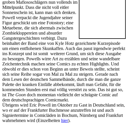
groben Mafiososchlägers nun vollends im
Mittelpunkt. Dass die nicht voll eitler
Sonnenschein ist, kann man sich denken.
Powell verpackt die Jugendjahre seiner
Figur geschickt um eine Fotostory; eine
Metaebene, die sich abermals zwischen
Zombiekloppereien und absurder
Gangstergeschichten verbirgt. Dazu
beinhaltet der Band eine von Kyle Hotz gezeichnete Kurzepisode
um einen entflohenen Skunkaffen. Auch das passt irgendwie perfekt
ins Konzept und ist somit
weiterer Grund, um sich diese Ausgabe
zu besorgen. Powells wirre Art zu erzählen und seine wandelbare
Zeichentechnik machen seine Comics zu echten Highlights. Und
obwohl er dies schon von Beginn an unter Beweis stellte, scheint
sich seine Reihe sogar von Mal zu Mal zu steigern. Gerade nach
dem Lesen der deutschen Sammelbände, durch die man die ganze
Palette der kranken Einfälle abbekommt, läuft man Gefahr, für die
kommenden Stunden erst mal völlig verstört zu sein. Das ist gut so,
ist
The Goon
doch momentan vielleicht der schrägste Comic auf
dem deutschsprachigen Comicmarkt.
Übrigens wird Eric Powell im Oktober zu Gast in Deutschland sein,
wo er auf der Frankfurter Buchmesse anzutreffen ist und auch
Signiertermine in Comicläden in Bochum, Nürnberg und Frankfurt
wahrnehmen wird (Einzelheiten
hier
).