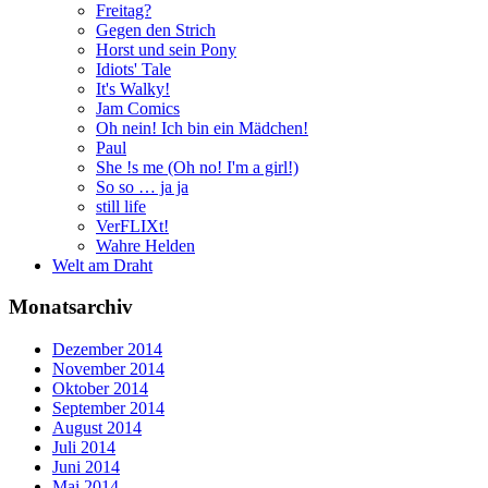
Freitag?
Gegen den Strich
Horst und sein Pony
Idiots' Tale
It's Walky!
Jam Comics
Oh nein! Ich bin ein Mädchen!
Paul
She !s me (Oh no! I'm a girl!)
So so … ja ja
still life
VerFLIXt!
Wahre Helden
Welt am Draht
Monatsarchiv
Dezember 2014
November 2014
Oktober 2014
September 2014
August 2014
Juli 2014
Juni 2014
Mai 2014