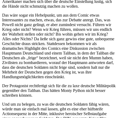
Amerikaner machen sich über die deutsche Einstellung lustig, sich
die Hände nicht schmutzig machen zu wollen.
Das wäre sogar ein Hebelpunkt, um aus dem Comic etwas
Interessantes zu machen, etwas, das zur Debatte anregt. Das, was
Powell nicht ganz gelingt, er aber zumindest versucht. Führen wir
Krieg oder nicht? Wenn wir Krieg führen, müssen wir uns endlich
der Wahrheit stellen oder nicht? Bis wohin gehen wir im Krieg?
Alles oder Nichts? Da ließe sich ganz gewiss eine gute, unbequeme
Geschichte draus stricken. Stattdessen bekommen wir als
dramatisches Highlight des Comics eine Diskussion zwischen
Hauptmann Deutschland und einem Taliban, in dem der Taliban die
Deutschen als „feige“ bezeichnet, weil sie nicht den Mumm haben,
Zivilisten zu bombardieren, worauf der Hauptmann antworten darf,
dass die deutschen Soldaten nicht feige sind, sondern halt nur die
Mehrheit der Deutschen gegen den Krieg ist, was ihre
Handlungsmöglichkeiten einschränkt.
Der Protagonist rechtfertigt sich für die zu laxe deutsche Militärpolik
gegenüber den Taliban. Das hätten Monty Python nicht besser
schreiben können.
Und um zu belegen, zu was die deutschen Soldaten fähig wären,
würde man sie einfach mal lassen, gibt es eine eher hüftsteife
Actionsequenz in der Mitte, inklusive heroischer Selbstaufgabe