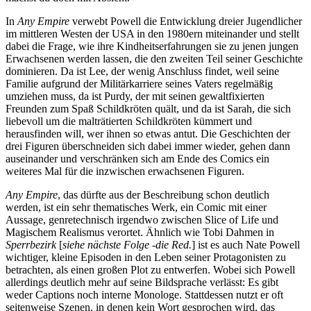
In
Any Empire
verwebt Powell die Entwicklung dreier Jugendlicher
im mittleren Westen der USA in den 1980ern miteinander und stellt
dabei die Frage, wie ihre Kindheitserfahrungen sie zu jenen jungen
Erwachsenen werden lassen, die den zweiten Teil seiner Geschichte
dominieren. Da ist Lee, der wenig Anschluss findet, weil seine
Familie aufgrund der Militärkarriere seines Vaters regelmäßig
umziehen muss, da ist Purdy, der mit seinen gewaltfixierten
Freunden zum Spaß Schildkröten quält, und da ist Sarah, die sich
liebevoll um die malträtierten Schildkröten kümmert und
herausfinden will, wer ihnen so etwas antut. Die Geschichten der
drei Figuren überschneiden sich dabei immer wieder, gehen dann
auseinander und verschränken sich am Ende des Comics ein
weiteres Mal für die inzwischen erwachsenen Figuren.
Any Empire
, das dürfte aus der Beschreibung schon deutlich
werden, ist ein sehr thematisches Werk, ein Comic mit einer
Aussage, genretechnisch irgendwo zwischen Slice of Life und
Magischem Realismus verortet. Ähnlich wie Tobi Dahmen in
Sperrbezirk
[
siehe nächste Folge -die Red.
] ist es auch Nate Powell
wichtiger, kleine Episoden in den Leben seiner Protagonisten zu
betrachten, als einen großen Plot zu entwerfen. Wobei sich Powell
allerdings deutlich mehr auf seine Bildsprache verlässt: Es gibt
weder Captions noch interne Monologe. Stattdessen nutzt er oft
seitenweise Szenen, in denen kein Wort gesprochen wird, das