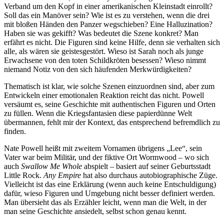
Verband um den Kopf in einer amerikanischen Kleinstadt einrollt?
Soll das ein Manöver sein? Wie ist es zu verstehen, wenn die drei
mit bloßen Händen den Panzer wegschieben? Eine Halluzination?
Haben sie was gekifft? Was bedeutet die Szene konkret? Man
erfährt es nicht. Die Figuren sind keine Hilfe, denn sie verhalten sich
alle, als wären sie geistesgestört. Wieso ist Sarah noch als junge
Erwachsene von den toten Schildkröten besessen? Wieso nimmt
niemand Notiz von den sich häufenden Merkwürdigkeiten?
Thematisch ist klar, wie solche Szenen einzuordnen sind, aber zum
Entwickeln einer emotionalen Reaktion reicht das nicht. Powell
versäumt es, seine Geschichte mit authentischen Figuren und Orten
zu füllen. Wenn die Kriegsfantasien diese papierdünne Welt
übermannen, fehlt mir der Kontext, das entsprechend befremdlich zu
finden.
Nate Powell heißt mit zweitem Vornamen übrigens „Lee“, sein
Vater war beim Militär, und der fiktive Ort Wormwood – wo sich
auch
Swallow Me Whole
abspielt – basiert auf seiner Geburtsstadt
Little Rock.
Any Empire
hat also durchaus autobiographische Züge.
Vielleicht ist das eine Erklärung (wenn auch keine Entschuldigung)
dafür, wieso Figuren und Umgebung nicht besser definiert werden.
Man übersieht das als Erzähler leicht, wenn man die Welt, in der
man seine Geschichte ansiedelt, selbst schon genau kennt.