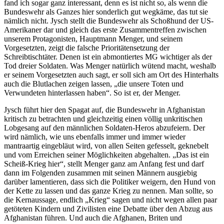
fand ich sogar ganz interessant, denn es ist nicht so, als wenn die
Bundeswehr als Ganzes hier sonderlich gut wegkäme, das tut sie
nämlich nicht. Jysch stellt die Bundeswehr als Schoßhund der US-
Amerikaner dar und gleich das erste Zusammentreffen zwischen
unserem Protagonisten, Hauptmann Menger, und seinem
Vorgesetzten, zeigt die falsche Prioritätensetzung der
Schreibtischtäter. Denen ist ein abmontiertes MG wichtiger als der
Tod dreier Soldaten. Was Menger natürlich wütend macht, weshalb
er seinem Vorgesetzten auch sagt, er soll sich am Ort des Hinterhalts
auch die Blutlachen zeigen lassen, „die unsere Toten und
Verwundeten hinterlassen haben“. So ist er, der Menger.
Jysch führt hier den Spagat auf, die Bundeswehr in Afghanistan
kritisch zu betrachten und gleichzeitig einen völlig unkritischen
Lobgesang auf den männlichen Soldaten-Heros abzufeiern. Der
wird nämlich, wie uns ebenfalls immer und immer wieder
mantraartig eingebläut wird, von allen Seiten gefesselt, geknebelt
und vom Erreichen seiner Möglichkeiten abgehalten. „Das ist ein
Scheiß-Krieg hier“, stellt Menger ganz am Anfang fest und darf
dann im Folgenden zusammen mit seinen Männern ausgiebig
darüber lamentieren, dass sich die Politiker weigern, den Hund von
der Kette zu lassen und das ganze Krieg zu nennen. Man sollte, so
die Kernaussage, endlich „Krieg“ sagen und nicht wegen allen paar
getöteten Kindern und Zivilisten eine Debatte über den Abzug aus
Afghanistan führen. Und auch die Afghanen, Briten und