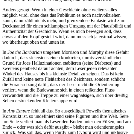
Anders gesagt: Wenn in einer Geschichte ohne weiteres alles
möglich wird, ohne dass das Publikum es noch nachvollziehen
kann, dann zählt nichts mehr, und grenzenlose Fantasie wird zum
Deckmantel für einen schlampigen Umgang mit der Plausibilität und
Authentizität der Geschichte. Wenn es mich bewegen soll, dass
etwas auf den Kopf gestellt wird, dann muss ich ja erstmal wissen,
wo überhaupt oben und unten ist.
In
Joe the Barbarian
umgehen Morrison und Murphy diese Gefahr
dadurch, dass sie erstens einen konkreten, unmissverständlichen
Grund für Joes Halluzinationen etablieren (seine Diabetes) und
zweitens penibelst darauf achten, dem Leser jeden relevanten
Winkel des Hauses bis ins kleinste Detail zu zeigen. Das ist kein
Zufall und keine nette Fleißarbeit des Zeichners, sondern schlicht
die Voraussetzung dafür, dass der Leser nicht die Orientierung
verliert, wenn die Badewanne sich in einen reißenden Fluss
verwandelt und die Treppe zu einer waghalsigen, sich über dreißig
Seiten erstreckenden Kletteretappe wird.
In
Any Empire
fehlt all das. So ausgeklügelt Powells thematisches
Konstrukt ist, so undefiniert sind seine Figuren und ihre Welt. Seite
um Seite verliert man als Leser den Boden unter den Füßen, und am
Ende – oder was sich dafür ausgibt – bleibt man orientierungslos
zurück. Was soll das, wenn Purdy zum Cyborg wird und inklusive