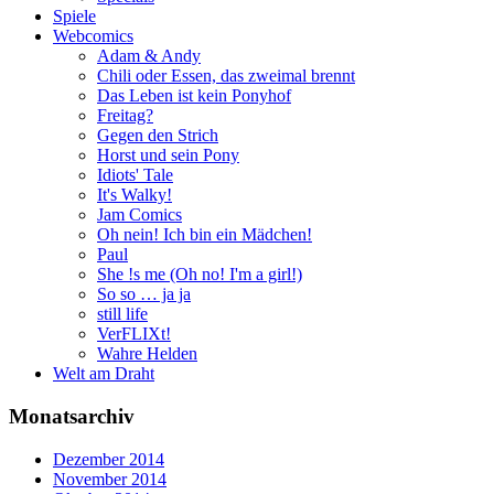
Spiele
Webcomics
Adam & Andy
Chili oder Essen, das zweimal brennt
Das Leben ist kein Ponyhof
Freitag?
Gegen den Strich
Horst und sein Pony
Idiots' Tale
It's Walky!
Jam Comics
Oh nein! Ich bin ein Mädchen!
Paul
She !s me (Oh no! I'm a girl!)
So so … ja ja
still life
VerFLIXt!
Wahre Helden
Welt am Draht
Monatsarchiv
Dezember 2014
November 2014