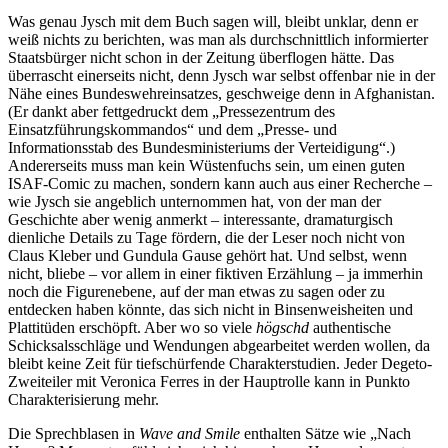
Was genau Jysch mit dem Buch sagen will, bleibt unklar, denn er
weiß nichts zu berichten, was man als durchschnittlich informierter
Staatsbürger nicht schon in der Zeitung überflogen hätte. Das
überrascht einerseits nicht, denn Jysch war selbst offenbar nie in der
Nähe eines Bundeswehreinsatzes, geschweige denn in Afghanistan.
(Er dankt aber fettgedruckt dem „Pressezentrum des
Einsatzführungskommandos“ und dem „Presse- und
Informationsstab des Bundesministeriums der Verteidigung“.)
Andererseits muss man kein Wüstenfuchs sein, um einen guten
ISAF-Comic zu machen, sondern kann auch aus einer Recherche –
wie Jysch sie angeblich unternommen hat, von der man der
Geschichte aber wenig anmerkt – interessante, dramaturgisch
dienliche Details zu Tage fördern, die der Leser noch nicht von
Claus Kleber und Gundula Gause gehört hat. Und selbst, wenn
nicht, bliebe – vor allem in einer fiktiven Erzählung – ja immerhin
noch die Figurenebene, auf der man etwas zu sagen oder zu
entdecken haben könnte, das sich nicht in Binsenweisheiten und
Plattitüden erschöpft. Aber wo so viele
högschd
authentische
Schicksalsschläge und Wendungen abgearbeitet werden wollen, da
bleibt keine Zeit für tiefschürfende Charakterstudien. Jeder Degeto-
Zweiteiler mit Veronica Ferres in der Hauptrolle kann in Punkto
Charakterisierung mehr.
Die Sprechblasen in
Wave and Smile
enthalten Sätze wie „Nach