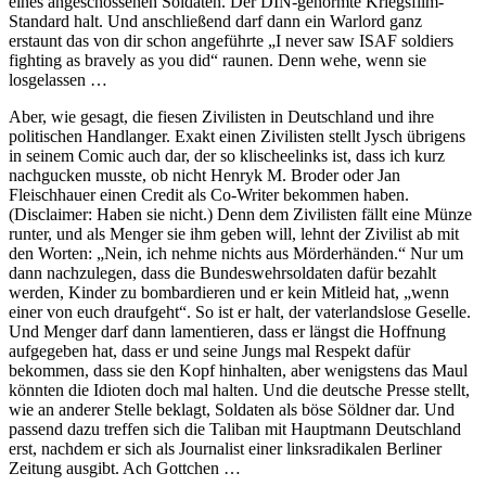
eines angeschossenen Soldaten. Der DIN-genormte Kriegsfilm-
Standard halt. Und anschließend darf dann ein Warlord ganz
erstaunt das von dir schon angeführte „I never saw ISAF soldiers
fighting as bravely as you did“ raunen. Denn wehe, wenn sie
losgelassen …
Aber, wie gesagt, die fiesen Zivilisten in Deutschland und ihre
politischen Handlanger. Exakt einen Zivilisten stellt Jysch übrigens
in seinem Comic auch dar, der so klischeelinks ist, dass ich kurz
nachgucken musste, ob nicht Henryk M. Broder oder Jan
Fleischhauer einen Credit als Co-Writer bekommen haben.
(Disclaimer: Haben sie nicht.) Denn dem Zivilisten fällt eine Münze
runter, und als Menger sie ihm geben will, lehnt der Zivilist ab mit
den Worten: „Nein, ich nehme nichts aus Mörderhänden.“ Nur um
dann nachzulegen, dass die Bundeswehrsoldaten dafür bezahlt
werden, Kinder zu bombardieren und er kein Mitleid hat, „wenn
einer von euch draufgeht“. So ist er halt, der vaterlandslose Geselle.
Und Menger darf dann lamentieren, dass er längst die Hoffnung
aufgegeben hat, dass er und seine Jungs mal Respekt dafür
bekommen, dass sie den Kopf hinhalten, aber wenigstens das Maul
könnten die Idioten doch mal halten. Und die deutsche Presse stellt,
wie an anderer Stelle beklagt, Soldaten als böse Söldner dar. Und
passend dazu treffen sich die Taliban mit Hauptmann Deutschland
erst, nachdem er sich als Journalist einer linksradikalen Berliner
Zeitung ausgibt. Ach Gottchen …