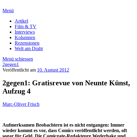
Menü
Artikel
Film & TV
Interviews
Kolumnen
Rezensionen
Welt am Draht
Menü schiessen
2gegen1
Veröffentlicht am
10. August 2012
2gegen1: Gratisrevue von Neunte Künst,
Aufzug 4
Marc-Oliver Frisch
Aufmerksamen Beobachtern ist es nicht entgangen: Immer
wieder kommt es vor, dass Comics veröffentlicht werden, oft
sogar für Geld. Die Comicgate-Redakteure Wederhake und