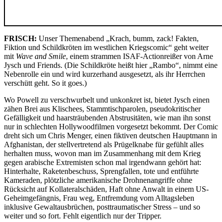
FRISCH:
Unser Themenabend „Krach, bumm, zack! Fakten,
Fiktion und Schildkröten im westlichen Kriegscomic“ geht weiter
mit
Wave and Smile
, einem strammen ISAF-Actionreißer von Arne
Jysch und Friends. (Die Schildkröte heißt hier „Rambo“, nimmt eine
Nebenrolle ein und wird kurzerhand ausgesetzt, als ihr Herrchen
verschütt geht. So it goes.)
Wo Powell zu verschwurbelt und unkonkret ist, bietet Jysch einen
zähen Brei aus Klischees, Stammtischparolen, pseudokritischer
Gefälligkeit und haarsträubenden Abstrusitäten, wie man ihn sonst
nur in schlechten Hollywoodfilmen vorgesetzt bekommt. Der Comic
dreht sich um Chris Menger, einen fiktiven deutschen Hauptmann in
Afghanistan, der stellvertretend als Prügelknabe für gefühlt alles
herhalten muss, wovon man im Zusammenhang mit dem Krieg
gegen arabische Extremisten schon mal irgendwann gehört hat:
Hinterhalte, Raketenbeschuss, Sprengfallen, tote und entführte
Kameraden, plötzliche amerikanische Drohnenangriffe ohne
Rücksicht auf Kollateralschäden, Haft ohne Anwalt in einem US-
Geheimgefängnis, Frau weg, Entfremdung vom Alltagsleben
inklusive Gewaltausbrüchen, posttraumatischer Stress – und so
weiter und so fort. Fehlt eigentlich nur der Tripper.