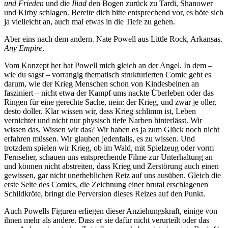
und Frieden
und die
Iliad
den Bogen zurück zu Tardi, Shanower
und Kirby schlagen. Bereite dich bitte entsprechend vor, es böte sich
ja vielleicht an, auch mal etwas in die Tiefe zu gehen.
Aber eins nach dem andern. Nate Powell aus Little Rock, Arkansas.
Any Empire
.
Vom Konzept her hat Powell mich gleich an der Angel. In dem –
wie du sagst – vorrangig thematisch strukturierten Comic geht es
darum, wie der Krieg Menschen schon von Kindesbeinen an
fasziniert – nicht etwa der Kampf ums nackte Überleben oder das
Ringen für eine gerechte Sache, nein: der Krieg, und zwar je oller,
desto doller. Klar wissen wir, dass Krieg schlimm ist, Leben
vernichtet und nicht nur physisch tiefe Narben hinterlässt. Wir
wissen das. Wissen wir das? Wir haben es ja zum Glück noch nicht
erfahren müssen. Wir glauben jedenfalls, es zu wissen. Und
trotzdem spielen wir Krieg, ob im Wald, mit Spielzeug oder vorm
Fernseher, schauen uns entsprechende Filme zur Unterhaltung an
und können nicht abstreiten, dass Krieg und Zerstörung auch einen
gewissen, gar nicht unerheblichen Reiz auf uns ausüben. Gleich die
erste Seite des Comics, die Zeichnung einer brutal erschlagenen
Schildkröte, bringt die Perversion dieses Reizes auf den Punkt.
Auch Powells Figuren erliegen dieser Anziehungskraft, einige von
ihnen mehr als andere. Dass er sie dafür nicht verurteilt oder das