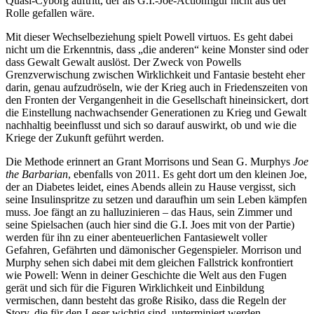
Quasi-Cyborg auftritt, der als G.I.-Joe-Actionfigur nicht aus der
Rolle gefallen wäre.
Mit dieser Wechselbeziehung spielt Powell virtuos. Es geht dabei
nicht um die Erkenntnis, dass „die anderen“ keine Monster sind oder
dass Gewalt Gewalt auslöst. Der Zweck von Powells
Grenzverwischung zwischen Wirklichkeit und Fantasie besteht eher
darin, genau aufzudröseln, wie der Krieg auch in Friedenszeiten von
den Fronten der Vergangenheit in die Gesellschaft hineinsickert, dort
die Einstellung nachwachsender Generationen zu Krieg und Gewalt
nachhaltig beeinflusst und sich so darauf auswirkt, ob und wie die
Kriege der Zukunft geführt werden.
Die Methode erinnert an Grant Morrisons und Sean G. Murphys
Joe
the Barbarian
, ebenfalls von 2011. Es geht dort um den kleinen Joe,
der an Diabetes leidet, eines Abends allein zu Hause vergisst, sich
seine Insulinspritze zu setzen und daraufhin um sein Leben kämpfen
muss. Joe fängt an zu halluzinieren – das Haus, sein Zimmer und
seine Spielsachen (auch hier sind die G.I. Joes mit von der Partie)
werden für ihn zu einer abenteuerlichen Fantasiewelt voller
Gefahren, Gefährten und dämonischer Gegenspieler. Morrison und
Murphy sehen sich dabei mit dem gleichen Fallstrick konfrontiert
wie Powell: Wenn in deiner Geschichte die Welt aus den Fugen
gerät und sich für die Figuren Wirklichkeit und Einbildung
vermischen, dann besteht das große Risiko, dass die Regeln der
Story, die für den Leser wichtig sind, unterminiert werden.