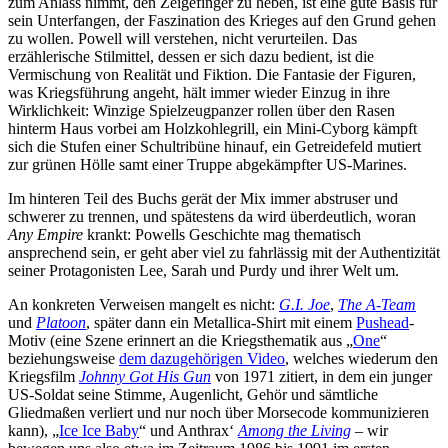
zum Anlass nimmt, den Zeigefinger zu heben, ist eine gute Basis für
sein Unterfangen, der Faszination des Krieges auf den Grund gehen
zu wollen. Powell will verstehen, nicht verurteilen. Das
erzählerische Stilmittel, dessen er sich dazu bedient, ist die
Vermischung von Realität und Fiktion. Die Fantasie der Figuren,
was Kriegsführung angeht, hält immer wieder Einzug in ihre
Wirklichkeit: Winzige Spielzeugpanzer rollen über den Rasen
hinterm Haus vorbei am Holzkohlegrill, ein Mini-Cyborg kämpft
sich die Stufen einer Schultribüne hinauf, ein Getreidefeld mutiert
zur grünen Hölle samt einer Truppe abgekämpfter US-Marines.
Im hinteren Teil des Buchs gerät der Mix immer abstruser und
schwerer zu trennen, und spätestens da wird überdeutlich, woran
Any Empire
krankt: Powells Geschichte mag thematisch
ansprechend sein, er geht aber viel zu fahrlässig mit der Authentizität
seiner Protagonisten Lee, Sarah und Purdy und ihrer Welt um.
An konkreten Verweisen mangelt es nicht:
G.I. Joe
,
The A-Team
und
Platoon
, später dann ein Metallica-Shirt mit einem
Pushead
-
Motiv (eine Szene erinnert an die Kriegsthematik aus „
One
“
beziehungsweise
dem dazugehörigen Video
, welches wiederum den
Kriegsfilm
Johnny Got His Gun
von 1971 zitiert, in dem ein junger
US-Soldat seine Stimme, Augenlicht, Gehör und sämtliche
Gliedmaßen verliert und nur noch über Morsecode kommunizieren
kann), „
Ice Ice Baby
“ und Anthrax‘
Among the Living
– wir