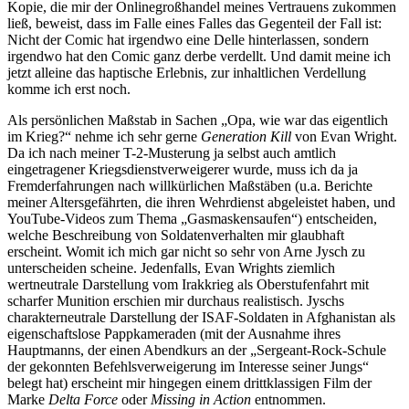
Kopie, die mir der Onlinegroßhandel meines Vertrauens zukommen
ließ, beweist, dass im Falle eines Falles das Gegenteil der Fall ist:
Nicht der Comic hat irgendwo eine Delle hinterlassen, sondern
irgendwo hat den Comic ganz derbe verdellt. Und damit meine ich
jetzt alleine das haptische Erlebnis, zur inhaltlichen Verdellung
komme ich erst noch.
Als persönlichen Maßstab in Sachen „Opa, wie war das eigentlich
im Krieg?“ nehme ich sehr gerne
Generation Kill
von Evan Wright.
Da ich nach meiner T-2-Musterung ja selbst auch amtlich
eingetragener Kriegsdienstverweigerer wurde, muss ich da ja
Fremderfahrungen nach willkürlichen Maßstäben (u.a. Berichte
meiner Altersgefährten, die ihren Wehrdienst abgeleistet haben, und
YouTube-Videos zum Thema „Gasmaskensaufen“) entscheiden,
welche Beschreibung von Soldatenverhalten mir glaubhaft
erscheint. Womit ich mich gar nicht so sehr von Arne Jysch zu
unterscheiden scheine. Jedenfalls, Evan Wrights ziemlich
wertneutrale Darstellung vom Irakkrieg als Oberstufenfahrt mit
scharfer Munition erschien mir durchaus realistisch. Jyschs
charakterneutrale Darstellung der ISAF-Soldaten in Afghanistan als
eigenschaftslose Pappkameraden (mit der Ausnahme ihres
Hauptmanns, der einen Abendkurs an der „Sergeant-Rock-Schule
der gekonnten Befehlsverweigerung im Interesse seiner Jungs“
belegt hat) erscheint mir hingegen einem drittklassigen Film der
Marke
Delta Force
oder
Missing in Action
entnommen.