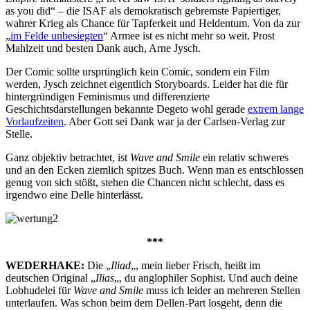
as you did“ – die ISAF als demokratisch gebremste Papiertiger,
wahrer Krieg als Chance für Tapferkeit und Heldentum. Von da zur
„
im Felde unbesiegten
“ Armee ist es nicht mehr so weit. Prost
Mahlzeit und besten Dank auch, Arne Jysch.
Der Comic sollte ursprünglich kein Comic, sondern ein Film
werden, Jysch zeichnet eigentlich Storyboards. Leider hat die für
hintergründigen Feminismus und differenzierte
Geschichtsdarstellungen bekannte Degeto wohl gerade
extrem lange
Vorlaufzeiten
. Aber Gott sei Dank war ja der Carlsen-Verlag zur
Stelle.
Ganz objektiv betrachtet, ist
Wave and Smile
ein relativ schweres
und an den Ecken ziemlich spitzes Buch. Wenn man es entschlossen
genug von sich stößt, stehen die Chancen nicht schlecht, dass es
irgendwo eine Delle hinterlässt.
***
WEDERHAKE:
Die „
Iliad
„, mein lieber Frisch, heißt im
deutschen Original „
Ilias
„, du anglophiler Sophist. Und auch deine
Lobhudelei für
Wave and Smile
muss ich leider an mehreren Stellen
unterlaufen. Was schon beim dem Dellen-Part losgeht, denn die