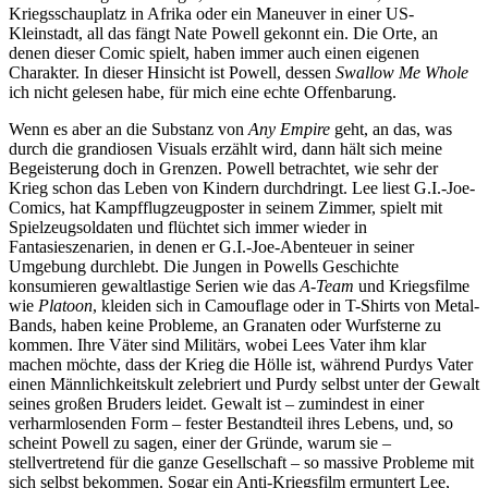
Kriegsschauplatz in Afrika oder ein Maneuver in einer US-
Kleinstadt, all das fängt Nate Powell gekonnt ein. Die Orte, an
denen dieser Comic spielt, haben immer auch einen eigenen
Charakter. In dieser Hinsicht ist Powell, dessen
Swallow Me Whole
ich nicht gelesen habe, für mich eine echte Offenbarung.
Wenn es aber an die Substanz von
Any Empire
geht, an das, was
durch die grandiosen Visuals erzählt wird, dann hält sich meine
Begeisterung doch in Grenzen. Powell betrachtet, wie sehr der
Krieg schon das Leben von Kindern durchdringt. Lee liest G.I.-Joe-
Comics, hat Kampfflugzeugposter in seinem Zimmer, spielt mit
Spielzeugsoldaten und flüchtet sich immer wieder in
Fantasieszenarien, in denen er G.I.-Joe-Abenteuer in seiner
Umgebung durchlebt. Die Jungen in Powells Geschichte
konsumieren gewaltlastige Serien wie das
A-Team
und Kriegsfilme
wie
Platoon
, kleiden sich in Camouflage oder in T-Shirts von Metal-
Bands, haben keine Probleme, an Granaten oder Wurfsterne zu
kommen. Ihre Väter sind Militärs, wobei Lees Vater ihm klar
machen möchte, dass der Krieg die Hölle ist, während Purdys Vater
einen Männlichkeitskult zelebriert und Purdy selbst unter der Gewalt
seines großen Bruders leidet. Gewalt ist – zumindest in einer
verharmlosenden Form – fester Bestandteil ihres Lebens, und, so
scheint Powell zu sagen, einer der Gründe, warum sie –
stellvertretend für die ganze Gesellschaft – so massive Probleme mit
sich selbst bekommen. Sogar ein Anti-Kriegsfilm ermuntert Lee,