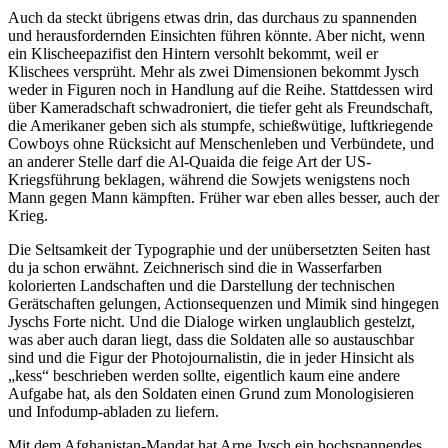
Auch da steckt übrigens etwas drin, das durchaus zu spannenden
und herausfordernden Einsichten führen könnte. Aber nicht, wenn
ein Klischeepazifist den Hintern versohlt bekommt, weil er
Klischees versprüht. Mehr als zwei Dimensionen bekommt Jysch
weder in Figuren noch in Handlung auf die Reihe. Stattdessen wird
über Kameradschaft schwadroniert, die tiefer geht als Freundschaft,
die Amerikaner geben sich als stumpfe, schießwütige, luftkriegende
Cowboys ohne Rücksicht auf Menschenleben und Verbündete, und
an anderer Stelle darf die Al-Quaida die feige Art der US-
Kriegsführung beklagen, während die Sowjets wenigstens noch
Mann gegen Mann kämpften. Früher war eben alles besser, auch der
Krieg.
Die Seltsamkeit der Typographie und der unübersetzten Seiten hast
du ja schon erwähnt. Zeichnerisch sind die in Wasserfarben
kolorierten Landschaften und die Darstellung der technischen
Gerätschaften gelungen, Actionsequenzen und Mimik sind hingegen
Jyschs Forte nicht. Und die Dialoge wirken unglaublich gestelzt,
was aber auch daran liegt, dass die Soldaten alle so austauschbar
sind und die Figur der Photojournalistin, die in jeder Hinsicht als
„kess“ beschrieben werden sollte, eigentlich kaum eine andere
Aufgabe hat, als den Soldaten einen Grund zum Monologisieren
und Infodump-abladen zu liefern.
Mit dem Afghanistan-Mandat hat Arne Jysch ein hochspannendes,