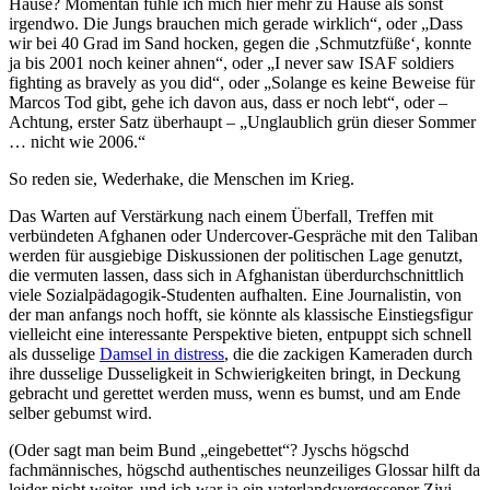
Hause? Momentan fühle ich mich hier mehr zu Hause als sonst
irgendwo. Die Jungs brauchen mich gerade wirklich“, oder „Dass
wir bei 40 Grad im Sand hocken, gegen die ‚Schmutzfüße‘, konnte
ja bis 2001 noch keiner ahnen“, oder „I never saw ISAF soldiers
fighting as bravely as you did“, oder „Solange es keine Beweise für
Marcos Tod gibt, gehe ich davon aus, dass er noch lebt“, oder –
Achtung, erster Satz überhaupt – „Unglaublich grün dieser Sommer
… nicht wie 2006.“
So reden sie, Wederhake, die Menschen im Krieg.
Das Warten auf Verstärkung nach einem Überfall, Treffen mit
verbündeten Afghanen oder Undercover-Gespräche mit den Taliban
werden für ausgiebige Diskussionen der politischen Lage genutzt,
die vermuten lassen, dass sich in Afghanistan überdurchschnittlich
viele Sozialpädagogik-Studenten aufhalten. Eine Journalistin, von
der man anfangs noch hofft, sie könnte als klassische Einstiegsfigur
vielleicht eine interessante Perspektive bieten, entpuppt sich schnell
als dusselige
Damsel in distress
, die die zackigen Kameraden durch
ihre dusselige Dusseligkeit in Schwierigkeiten bringt, in Deckung
gebracht und gerettet werden muss, wenn es bumst, und am Ende
selber gebumst wird.
(Oder sagt man beim Bund „eingebettet“? Jyschs högschd
fachmännisches, högschd authentisches neunzeiliges Glossar hilft da
leider nicht weiter, und ich war ja ein vaterlandsvergessener Zivi.