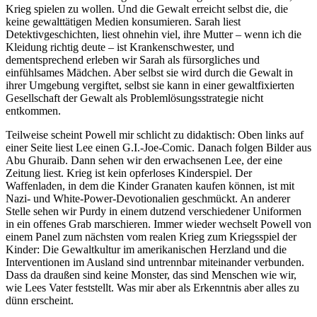
Krieg spielen zu wollen. Und die Gewalt erreicht selbst die, die
keine gewalttätigen Medien konsumieren. Sarah liest
Detektivgeschichten, liest ohnehin viel, ihre Mutter – wenn ich die
Kleidung richtig deute – ist Krankenschwester, und
dementsprechend erleben wir Sarah als fürsorgliches und
einfühlsames Mädchen. Aber selbst sie wird durch die Gewalt in
ihrer Umgebung vergiftet, selbst sie kann in einer gewaltfixierten
Gesellschaft der Gewalt als Problemlösungsstrategie nicht
entkommen.
Teilweise scheint Powell mir schlicht zu didaktisch: Oben links auf
einer Seite liest Lee einen G.I.-Joe-Comic. Danach folgen Bilder aus
Abu Ghuraib. Dann sehen wir den erwachsenen Lee, der eine
Zeitung liest. Krieg ist kein opferloses Kinderspiel. Der
Waffenladen, in dem die Kinder Granaten kaufen können, ist mit
Nazi- und White-Power-Devotionalien geschmückt. An anderer
Stelle sehen wir Purdy in einem dutzend verschiedener Uniformen
in ein offenes Grab marschieren. Immer wieder wechselt Powell von
einem Panel zum nächsten vom realen Krieg zum Kriegsspiel der
Kinder: Die Gewaltkultur im amerikanischen Herzland und die
Interventionen im Ausland sind untrennbar miteinander verbunden.
Dass da draußen sind keine Monster, das sind Menschen wie wir,
wie Lees Vater feststellt. Was mir aber als Erkenntnis aber alles zu
dünn erscheint.