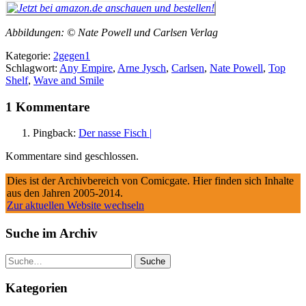
Abbildungen: © Nate Powell und Carlsen Verlag
Kategorie:
2gegen1
Schlagwort:
Any Empire
,
Arne Jysch
,
Carlsen
,
Nate Powell
,
Top
Shelf
,
Wave and Smile
1 Kommentare
Pingback:
Der nasse Fisch |
Kommentare sind geschlossen.
Dies ist der Archivbereich von Comicgate. Hier finden sich Inhalte
aus den Jahren 2005-2014.
Zur aktuellen Website wechseln
Suche im Archiv
Suche
Kategorien