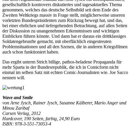
gesellschaftlich kontrovers diskutiertes und tagesaktuelles Thema
genommen, welches das deutsche Selbstbild seit dem Ende des
Zweiten Weltkriegs massiv in Frage stellt, möglicherweise unseren
vorletzten Bundespräsidenten zum Rückzug bewegt hat, und das,
bei einer ehrlichen und tiefergehenden Betrachtung, auf allen Seiten
der Diskussion zu unangenehmen Erkenntnissen und wichtigen
Einblicken führen könnte. Und dann hat er daraus ein drittklassiges
Soldatengebrunfte gemacht, mit oberflächlich eingestreuten
Problemsituationen und all den Szenen, die in anderen Kriegsfilmen
auch schon funktioniert haben.
Das ergibt unterm Strich billige, pathos-beladene Propaganda für
mehr Sparta in der Bundesrepublik, die ich in Comicform nicht
einmal im selben Satz mit echten Comic-Journalisten wie. Joe Sacco
nennen will.
Wave and Smile
von Arne Jysch, Rainer Jysch, Susanne Kälberer, Mario Anger und
Minou Zaribaf
Carsen Verlag, 2012
Hardcover, 190 Seiten, farbig, 24,90 Euro
ISBN: 978-3-551-73053-4