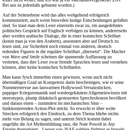
Bei uns ist jedenfalls gebumst worden.)
Auf der Seitenebene wird das alles weitgehend erfolgreich
kommuniziert, auch wenn bisweilen lustige Entscheidungen gefallen
sind. So traut man dem Leser einerseits zwar zu, ein ausgedehntes
politisches Gespräch auf Englisch verfolgen zu können, andererseits
aber werden arabische Dialoge, die in einer komischen Schriftart
(kennt man ja von den Arabern), ansonsten aber auf Deutsch zu
lesen sind, zur Sicherheit noch einmal von anderen, deutsch
redenden Figuren in die reguläre Schriftart „übersetzt“. Die Macher
von
Wave and Smile
scheinen die spannende Auffassung zu
vertreten, dass ihre Leser zwar fremde Sprachen lesen und verstehen
können, aber keine komischen Schriftarten.
Man kann Jysch immerhin einen gewissen, wenn auch nicht
übermäßigen Grad an Kompetenz darin bescheinigen, wie er seine
Nummernrevue aus lauwarmen Hollywood-Versatzstücken,
pappiger Kriegsromantik und wiedergekäutem Allgemeinwissen mit
stereotypen, plump didaktisch gesteuerten Sprechrobotern bevölkert
und daraus einen – zumindest im mechanischen Sinn –
funktionierenden Action-Plot strickt. So erweckt er über weite
Strecken erfolgreich den Eindruck, zu dem Thema bliebe nichts
mehr von Belang zu sagen, und unterm Strich kommt dabei
ungefähr die Art Mythenbildung raus, die Nate Powell in
Any
Empire
thematisiert. „I never saw ISAF soldiers fighting as bravely