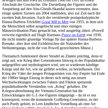
bewegen uns also etwa im Zeitraum 1986 bis 1991 im ersten
Abschnitt der Geschichte. Die Darstellung der Figuren und die
Anspielung auf den Abu-Ghraib-Skandal lassen vermuten, dass
einige spätere Szenen um 2004 stattfinden, also zur Zeit nach der
zweiten Irak-Invasion. Auch der verstörende postapokalyptische
Hanna-Barbera-Trickfilm
Good Will to Men
von 1955, in dem sich
die Menschheit selbst ausgelöscht und einer emsigen
Mäusezivilisation Platz gemacht hat, wird ausgiebig zitiert. (Powell
verweist eigentlich auf Hugh Harmans
Peace on Earth
von 1939,
die nicht minder gruselige Vorlage für das spätere Hanna-Barbera-
Remake, aber dort sind Eichhörnchen die Nutznießer des
Weltuntergangs, nicht die von Powell gezeichneten Mäuse.)
Thematisch funktioniert dieser Strudel an Zitaten prächtig, denn er
zeigt auf, wie Krieg über Generationen hinweg in der Populärkultur
aufgegriffen und mythologisiert wird, um so wiederum künftige
Kriege und die Art, wie sie geführt werden, zu beeinflussen. Der
Krieg der Väter der jungen Protagonisten von
Any Empire
hat Ende
der 1980er längst Einzug in dieses sich stetig aus neuen
Wechselwirkungen zwischen Fakten und Fiktion speisende
populärkulturelle Verständnis von „Krieg“ gehalten. Die
Kriegswahrnehmung der Vietnam-Generation hat die
Entwicklungen der G.I.-Joe-Figuren mitgeprägt – da ist es nur
konsequent, wenn die kommende Golfkrieg-Generation, zu der
auch Purdy gehört, in Lees kindlicher Vorstellung als eine Art