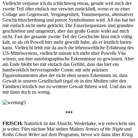
Vielleicht verpasse ich da schlichtweg etwas, gerade weil mich der
zweite Teil öfter einfach nur verwirrt zurückließ, wenn er zu einer
Collage aus Gegenwart, Vergangenheit, Traumsequenz, alternativer
Geschichtsschreibung und purem Symbolismus wird. All das hat bei
mir einfach nicht mehr geklickt. Die Einzelsequenzen sind grandios
geschrieben und umgesetzt, aber das große Ganze wirkt auf mich
nicht. Fast der gesamte zweite Teil der Geschichte lässt mich völlig
kalt, so als ob Powell hier mehr gewollt habe, als er letztlich bieten
kann. Vielleicht fehlt mir da auch die lebensweltliche Erfahrung des
US-Mittelwestens, vielleicht müsste ich mehr über Powells Vita
wissen, um hier autobiographische Erkenntnisse zu gewinnen. Aber
am Ende bleibt bei mir einfach das Gefühl, dass das hier ein
handwerklich hervorragender Comic mit sehr präzisen
Figurenmomenten aber der nicht eben neuen Erkenntnis ist, dass
Gewalt in unserer Gesellschaft (egal ob in den Medien oder den
Familien) letztlich nur zu weiterer Gewalt führen wird. Und das ist
mir dann doch zu wenig.
***
FRISCH:
Natürlich ist das Absicht, Wederhake, wir entwickeln uns
ja weiter. Fürs nächste Mal stehen Mailers
Armies of the Night
und
Roths
Ghost Writer
auf dem Programm, bevor wir dann über
Krieg