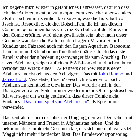
Ich begebe mich wieder in gefährliches Fahrwasser, dadurch dass
ich eine Autorenintention zu interpretieren versuche, aber – anders
als dir – schien mir ziemlich klar zu sein, was die Botschaft von
Jysch ist. Respektive, die drei Botschaften, die ich aus diesem
Comic mitgenommen habe. Gut, die Symbolik auf der Karte, die
den Comic eröffnet, wird nicht gewünscht sein, aber mein erster
Gedanke war, dass die Karte mit den Lagern Mazar-e Sharif,
Kunduz und Faizabad auch mit den Lagern Aquarium, Babaorum,
Laudanum und Kleinbonum funktioniert hätte. Gleich das erste
Panel ist aber dann bedeutungsschwanger bis zum Anschlag: Da
sitzen Afghanen, zeigen auf einen ISAF-Konvoi, und neben ihnen
verrottet das Wrack eines T-72 Panzers der Sowjets aus deren
Afghanistandebakel aus den Achtzigern. Das mit
John Rambo
und
James Bond
. Verstehste, Frisch? Geschichte wiederholt sich.
Afghanistan kennt keine Gewinner. Das wird dir auch in den
Dialogen von allen Seiten immer wieder um die Ohren gedroschen.
Ich war sogar ein wenig enttäuscht, dass dieser Comic nicht
Fontanes „
Das Trauerspiel von Afghanistan
“ als Epigramm
verwendet.
Das zentralere Thema ist aber der Umgang, den wir Deutschen mit
unseren Männern und Frauen in Afghanistan haben. Und da
bekommt der Comic ein Geschmäckle, das sich auch mit ganz viel
Maggi nicht mehr überdecken lässt. Das Bundeswehrsponsoring