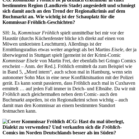
bestimmten Region (Landkreis Stade) angesiedelt und schmiegt
sich damit auch an den Trend der Regionalkrimis auf dem
Buchmarkt an. Wie wichtig ist der Schauplatz für die
Kommissar-Fröhlich-Geschichten?
SH: Ja,
Kommissar Fröhlich
spielt unmittelbar bei mir vor der
Haustür (durchs Küchenfenster blicke ich direkt auf einen von
Möwen umkreisten Leuchtturm). Allerdings ist der
Ermittlungsradius etwas weiter angelegt als bei Martins
Eisele
, der ja
überwiegend in Stuttgart spielt [gemeint ist der Krimi-Comic
Kommissar Eisele
von Martin Frei, der ebenfalls bei Gringo Comics
erscheint – Anm. der Red.]. Fröhlich ermittelt da zum Beispiel wie
in Band 5, „Mord intern“, auch schon mal in Hamburg, wenn sein
autonomer Sohn Max in eine neue Konfliktsituation mit der Polizei
gerät. Es kann somit passieren, dass Fröhlich auch mal in Cuxhaven
ermittelt … auf jeden Fall immer in Deich- und Elbnähe. Da wir mit
Fröhlich
auch gleichermaßen neben dem Comic- auch den
Buchmarkt anpeilen, ist ein Regionalkrimi schon wichtig – auch
damit man den Kommissar an einem bestimmten Standort
festmachen kann.
CG: Hast du mal überlegt,
Dialekt zu verwenden? Und verkaufen sich die
Fröhlich
-
Comics im Norden Deutschlands besser als im Süden?