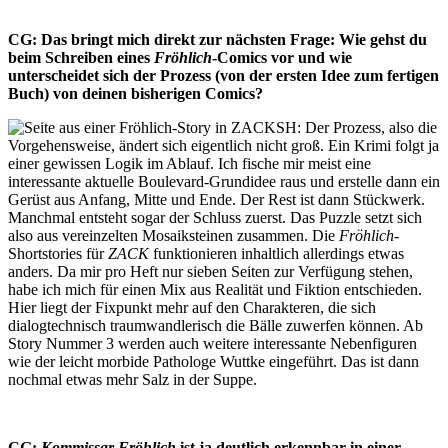
CG: Das bringt mich direkt zur nächsten Frage: Wie gehst du
beim Schreiben eines
Fröhlich
-Comics vor und wie
unterscheidet sich der Prozess (von der ersten Idee zum fertigen
Buch) von deinen bisherigen Comics?
SH: Der Prozess, also die
Vorgehensweise, ändert sich eigentlich nicht groß. Ein Krimi folgt ja
einer gewissen Logik im Ablauf. Ich fische mir meist eine
interessante aktuelle Boulevard-Grundidee raus und erstelle dann ein
Gerüst aus Anfang, Mitte und Ende. Der Rest ist dann Stückwerk.
Manchmal entsteht sogar der Schluss zuerst. Das Puzzle setzt sich
also aus vereinzelten Mosaiksteinen zusammen. Die
Fröhlich
-
Shortstories für
ZACK
funktionieren inhaltlich allerdings etwas
anders. Da mir pro Heft nur sieben Seiten zur Verfügung stehen,
habe ich mich für einen Mix aus Realität und Fiktion entschieden.
Hier liegt der Fixpunkt mehr auf den Charakteren, die sich
dialogtechnisch traumwandlerisch die Bälle zuwerfen können. Ab
Story Nummer 3 werden auch weitere interessante Nebenfiguren
wie der leicht morbide Pathologe Wuttke eingeführt. Das ist dann
nochmal etwas mehr Salz in der Suppe.
CG:
Kommissar Fröhlich
ist ja deutlich erkennbar in einer