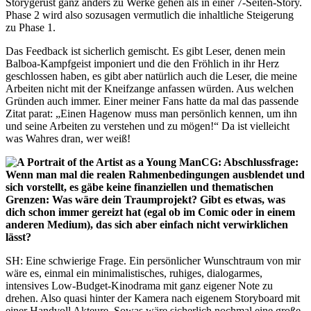
Storygerüst ganz anders zu Werke gehen als in einer 7-Seiten-Story.
Phase 2 wird also sozusagen vermutlich die inhaltliche Steigerung
zu Phase 1.
Das Feedback ist sicherlich gemischt. Es gibt Leser, denen mein
Balboa-Kampfgeist imponiert und die den Fröhlich in ihr Herz
geschlossen haben, es gibt aber natürlich auch die Leser, die meine
Arbeiten nicht mit der Kneifzange anfassen würden. Aus welchen
Gründen auch immer. Einer meiner Fans hatte da mal das passende
Zitat parat: „Einen Hagenow muss man persönlich kennen, um ihn
und seine Arbeiten zu verstehen und zu mögen!“ Da ist vielleicht
was Wahres dran, wer weiß!
CG: Abschlussfrage:
Wenn man mal die realen Rahmenbedingungen ausblendet und
sich vorstellt, es gäbe keine finanziellen und thematischen
Grenzen: Was wäre dein Traumprojekt? Gibt es etwas, was
dich schon immer gereizt hat (egal ob im Comic oder in einem
anderen Medium), das sich aber einfach nicht verwirklichen
lässt?
SH: Eine schwierige Frage. Ein persönlicher Wunschtraum von mir
wäre es, einmal ein minimalistisches, ruhiges, dialogarmes,
intensives Low-Budget-Kinodrama mit ganz eigener Note zu
drehen. Also quasi hinter der Kamera nach eigenem Storyboard mit
einer Handvoll Akteure. Sowas wäre sicherlich nochmal eine große