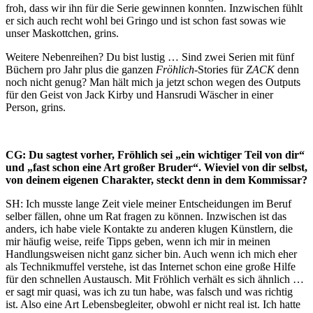
froh, dass wir ihn für die Serie gewinnen konnten. Inzwischen fühlt
er sich auch recht wohl bei Gringo und ist schon fast sowas wie
unser Maskottchen, grins.
Weitere Nebenreihen? Du bist lustig … Sind zwei Serien mit fünf
Büchern pro Jahr plus die ganzen
Fröhlich
-Stories für
ZACK
denn
noch nicht genug? Man hält mich ja jetzt schon wegen des Outputs
für den Geist von Jack Kirby und Hansrudi Wäscher in einer
Person, grins.
CG: Du sagtest vorher, Fröhlich sei „ein wichtiger Teil von dir“
und „fast schon eine Art großer Bruder“. Wieviel von dir selbst,
von deinem eigenen Charakter, steckt denn in dem Kommissar?
SH: Ich musste lange Zeit viele meiner Entscheidungen im Beruf
selber fällen, ohne um Rat fragen zu können. Inzwischen ist das
anders, ich habe viele Kontakte zu anderen klugen Künstlern, die
mir häufig weise, reife Tipps geben, wenn ich mir in meinen
Handlungsweisen nicht ganz sicher bin. Auch wenn ich mich eher
als Technikmuffel verstehe, ist das Internet schon eine große Hilfe
für den schnellen Austausch. Mit Fröhlich verhält es sich ähnlich …
er sagt mir quasi, was ich zu tun habe, was falsch und was richtig
ist. Also eine Art Lebensbegleiter, obwohl er nicht real ist. Ich hatte