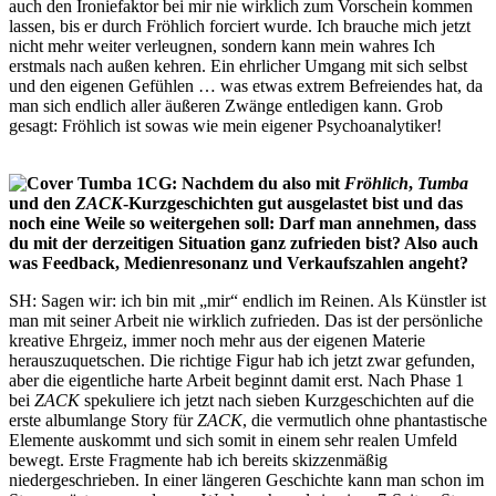
auch den Ironiefaktor bei mir nie wirklich zum Vorschein kommen
lassen, bis er durch Fröhlich forciert wurde. Ich brauche mich jetzt
nicht mehr weiter verleugnen, sondern kann mein wahres Ich
erstmals nach außen kehren. Ein ehrlicher Umgang mit sich selbst
und den eigenen Gefühlen … was etwas extrem Befreiendes hat, da
man sich endlich aller äußeren Zwänge entledigen kann. Grob
gesagt: Fröhlich ist sowas wie mein eigener Psychoanalytiker!
CG: Nachdem du also mit
Fröhlich
,
Tumba
und den
ZACK
-Kurzgeschichten gut ausgelastet bist und das
noch eine Weile so weitergehen soll: Darf man annehmen, dass
du mit der derzeitigen Situation ganz zufrieden bist? Also auch
was Feedback, Medienresonanz und Verkaufszahlen angeht?
SH: Sagen wir: ich bin mit „mir“ endlich im Reinen. Als Künstler ist
man mit seiner Arbeit nie wirklich zufrieden. Das ist der persönliche
kreative Ehrgeiz, immer noch mehr aus der eigenen Materie
herauszuquetschen. Die richtige Figur hab ich jetzt zwar gefunden,
aber die eigentliche harte Arbeit beginnt damit erst. Nach Phase 1
bei
ZACK
spekuliere ich jetzt nach sieben Kurzgeschichten auf die
erste albumlange Story für
ZACK
, die vermutlich ohne phantastische
Elemente auskommt und sich somit in einem sehr realen Umfeld
bewegt. Erste Fragmente hab ich bereits skizzenmäßig
niedergeschrieben. In einer längeren Geschichte kann man schon im