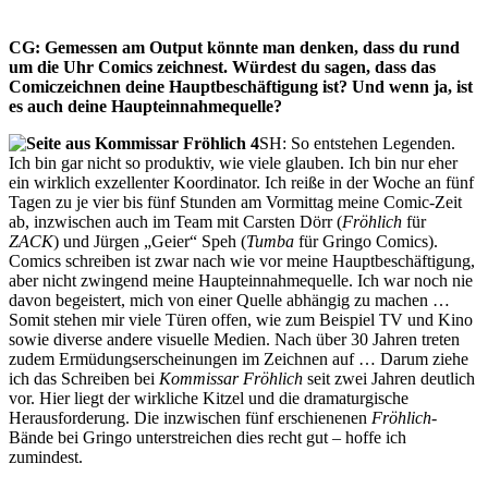
CG: Gemessen am Output könnte man denken, dass du rund
um die Uhr Comics zeichnest. Würdest du sagen, dass das
Comiczeichnen deine Hauptbeschäftigung ist? Und wenn ja, ist
es auch deine Haupteinnahmequelle?
SH: So entstehen Legenden.
Ich bin gar nicht so produktiv, wie viele glauben. Ich bin nur eher
ein wirklich exzellenter Koordinator. Ich reiße in der Woche an fünf
Tagen zu je vier bis fünf Stunden am Vormittag meine Comic-Zeit
ab, inzwischen auch im Team mit Carsten Dörr (
Fröhlich
für
ZACK
) und Jürgen „Geier“ Speh (
Tumba
für Gringo Comics).
Comics schreiben ist zwar nach wie vor meine Hauptbeschäftigung,
aber nicht zwingend meine Haupteinnahmequelle. Ich war noch nie
davon begeistert, mich von einer Quelle abhängig zu machen …
Somit stehen mir viele Türen offen, wie zum Beispiel TV und Kino
sowie diverse andere visuelle Medien. Nach über 30 Jahren treten
zudem Ermüdungserscheinungen im Zeichnen auf … Darum ziehe
ich das Schreiben bei
Kommissar Fröhlich
seit zwei Jahren deutlich
vor. Hier liegt der wirkliche Kitzel und die dramaturgische
Herausforderung. Die inzwischen fünf erschienenen
Fröhlich
-
Bände bei Gringo unterstreichen dies recht gut – hoffe ich
zumindest.