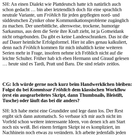
SH: An einen Dialekt wie Plattdeutsch hatte ich natürlich auch
schon gedacht … bin aber letztendlich doch für eine sprachlich
neutrale Variante, um
Fröhlich
für jeden gepflegten nord- und
süddeutschen Zyniker ohne Kommunikationsprobleme zugänglich
zu machen. Der unerbittliche, altersweise, trockene, humorige
Sarkasmus, aus dem die Serie ihre Kraft zieht, ist ja Gottseidank
nicht ortsgebunden. Da gibt es keine Landesschranken. Das ist die
auf Dauer heimliche Erfolgsformel. Hier ist alles genau kalkuliert,
denn nach
Fröhlich
kommen für mich inhaltlich keine weiteren
Serien mehr in Frage, insofern nehme ich Fröhlich nicht auf die
leichte Schulter. Früher hab ich eben Hermann und Giraud gelesen
… heute sind es Tardi, Pratt und Baru. Die sind relativ zeitlos.
CG: Ich würde gerne noch kurz beim Handwerklichen bleiben:
Folgst du bei
Kommissar Fröhlich
dem klassischen Workflow
(erst ein ausgearbeitetes Skript, dann Thumbnails, Bleistift,
Tusche) oder läuft das bei dir anders?
SH: Ich habe meist eine Grundidee und lege dann los. Der Rest
ergibt sich dann automatisch. So verbaue ich mir auch nicht im
Vorfeld schon weitere interessante Ideen, von denen ich am Start
noch nix weiß. Bei einem fertigen Skript ist es kompliziert, im
Nachhinein noch etwas zu verändern. Ich arbeite jedenfalls jeden