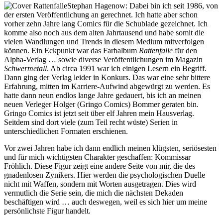
Stephan Hagenow: Dabei bin ich seit 1986, von
der ersten Veröffentlichung an gerechnet. Ich hatte aber schon
vorher zehn Jahre lang Comics für die Schublade gezeichnet. Ich
komme also noch aus dem alten Jahrtausend und habe somit die
vielen Wandlungen und Trends in diesem Medium mitverfolgen
können. Ein Eckpunkt war das Farbalbum
Rattenfalle
für den
Alpha-Verlag … sowie diverse Veröffentlichungen im Magazin
Schwermetall
. Ab circa 1991 war ich einigen Lesern ein Begriff.
Dann ging der Verlag leider in Konkurs. Das war eine sehr bittere
Erfahrung, mitten im Karriere-Aufwind abgewürgt zu werden. Es
hatte dann neun endlos lange Jahre gedauert, bis ich an meinen
neuen Verleger Holger (Gringo Comics) Bommer geraten bin.
Gringo Comics ist jetzt seit über elf Jahren mein Hausverlag.
Seitdem sind dort viele (zum Teil recht wüste) Serien in
unterschiedlichen Formaten erschienen.
Vor zwei Jahren habe ich dann endlich meinen klügsten, seriösesten
und für mich wichtigsten Charakter geschaffen: Kommissar
Fröhlich. Diese Figur zeigt eine andere Seite von mir, die des
gnadenlosen Zynikers. Hier werden die psychologischen Duelle
nicht mit Waffen, sondern mit Worten ausgetragen. Dies wird
vermutlich die Serie sein, die mich die nächsten Dekaden
beschäftigen wird … auch deswegen, weil es sich hier um meine
persönlichste Figur handelt.