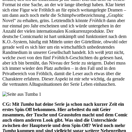
Format ist eine Sache, an der wir lange überlegt haben. Klar bietet
sich eine Figur wie Fröhlich an für episch weitangelegte Dramen –
um dann auch noch mehr die Schimpfwortbezeichnung „Graphic
Novel“ zu erhalten, grins. Letztendlich könnte
Fröhlich
dann aber
nur einmal pro Jahr erscheinen und ich würde untergehen in der
Anzahl der vielen internationalen Konkurrenzprodukte. Der
deutsche Comicmarkt ist hart umkämpft und funktioniert nach dem
K.O.-System, häufig mit Mitteln unter der Gürtellinie, obwohl oder
gerade weil es sich hier um ein wirtschaftlich unbedeutendes
Randmedium in unserer Gesellschaft handelt. Ich weiß jetzt nicht,
welche zwei von den fünf
Fröhlich
-Geschichten du gelesen hast,
aber ich bin bemüht, das Niveau der Serie zu steigern. Dabei muss
ich immer wieder den Platz aufteilen – in den Fall und in den
Privatbereich von Fröhlich, damit die Leser auch etwas über die
Charaktere erfahren. Dieser Aspekt ist mir sehr wichtig, da gerade
die vertrauten Alltagssituationen der Serie Leben einhauchen.
CG: Mit
Tumba
hat deine Serie ja schon nach kurzer Zeit ein
erstes Spin-Off bekommen. Hier arbeitest du mit Geier
zusammen, der Tusche und Graustufen macht und dem Comic
auch einen anderen Look gibt. Was sind die Unterschiede
zwischen der Hauptserie und dem Spin-Off? Wird noch mehr
Tumba
kommen und sind vielleicht sogar weitere Nebenreihen