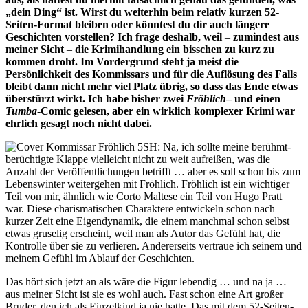
„dein Ding“ ist. Wirst du weiterhin beim relativ kurzen 52-
Seiten-Format bleiben oder könntest du dir auch längere
Geschichten vorstellen? Ich frage deshalb, weil
–
zumindest aus
meiner Sicht
–
die Krimihandlung ein bisschen zu kurz zu
kommen droht. Im Vordergrund steht ja meist die
Persönlichkeit des Kommissars und für die Auflösung des Falls
bleibt dann nicht mehr viel Platz übrig, so dass das Ende etwas
überstürzt wirkt. Ich habe bisher zwei
Fröhlich
– und einen
Tumba
-Comic gelesen, aber ein wirklich komplexer Krimi war
ehrlich gesagt noch nicht dabei.
SH: Na, ich sollte meine berühmt-
berüchtigte Klappe vielleicht nicht zu weit aufreißen, was die
Anzahl der Veröffentlichungen betrifft … aber es soll schon bis zum
Lebenswinter weitergehen mit Fröhlich. Fröhlich ist ein wichtiger
Teil von mir, ähnlich wie Corto Maltese ein Teil von Hugo Pratt
war. Diese charismatischen Charaktere entwickeln schon nach
kurzer Zeit eine Eigendynamik, die einem manchmal schon selbst
etwas gruselig erscheint, weil man als Autor das Gefühl hat, die
Kontrolle über sie zu verlieren. Andererseits vertraue ich seinem und
meinem Gefühl im Ablauf der Geschichten.
Das hört sich jetzt an als wäre die Figur lebendig … und na ja …
aus meiner Sicht ist sie es wohl auch. Fast schon eine Art großer
Bruder, den ich als Einzelkind ja nie hatte. Das mit dem 52-Seiten-