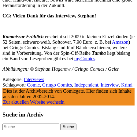
Herausforderung in der Zukunft.
CG: Vielen Dank für das Interview, Stephan!
Kommissar Fröhlich
erscheint seit 2009 in kleinen Einzelbänden (je
52 Seiten, schwarz-weiß, Softcover, 7,90 Euro, z. B. bei
Amazon
)
bei Gringo Comics. Bislang sind fünf Bände erschienen, weitere
sind in Vorbereitung. Von der Spin-Off-Reihe
Tumba
liegt bislang
ein Band vor. Leseproben gibt es bei
myComics
.
Abbildungen: © Stephan Hagenow / Gringo Comics / Geier
Kategorie:
Interviews
Schlagwort:
Comic
,
Gringo Comics
,
Independent
,
Interview
,
Krimi
Dies ist der Archivbereich von Comicgate. Hier finden sich Inhalte
aus den Jahren 2005-2014.
Zur aktuellen Website wechseln
Suche im Archiv
Suche