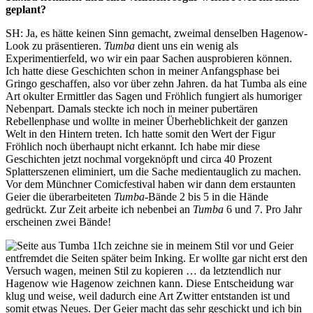
geplant?
SH: Ja, es hätte keinen Sinn gemacht, zweimal denselben Hagenow-
Look zu präsentieren.
Tumba
dient uns ein wenig als
Experimentierfeld, wo wir ein paar Sachen ausprobieren können.
Ich hatte diese Geschichten schon in meiner Anfangsphase bei
Gringo geschaffen, also vor über zehn Jahren. da hat Tumba als eine
Art okulter Ermittler das Sagen und Fröhlich fungiert als humoriger
Nebenpart. Damals steckte ich noch in meiner pubertären
Rebellenphase und wollte in meiner Überheblichkeit der ganzen
Welt in den Hintern treten. Ich hatte somit den Wert der Figur
Fröhlich noch überhaupt nicht erkannt. Ich habe mir diese
Geschichten jetzt nochmal vorgeknöpft und circa 40 Prozent
Splatterszenen eliminiert, um die Sache medientauglich zu machen.
Vor dem Münchner Comicfestival haben wir dann dem erstaunten
Geier die überarbeiteten
Tumba
-Bände 2 bis 5 in die Hände
gedrückt. Zur Zeit arbeite ich nebenbei an
Tumba
6 und 7. Pro Jahr
erscheinen zwei Bände!
Ich zeichne sie in meinem Stil vor und Geier
entfremdet die Seiten später beim Inking. Er wollte gar nicht erst den
Versuch wagen, meinen Stil zu kopieren … da letztendlich nur
Hagenow wie Hagenow zeichnen kann. Diese Entscheidung war
klug und weise, weil dadurch eine Art Zwitter entstanden ist und
somit etwas Neues. Der Geier macht das sehr geschickt und ich bin