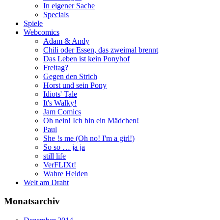
In eigener Sache
Specials
Spiele
Webcomics
Adam & Andy
Chili oder Essen, das zweimal brennt
Das Leben ist kein Ponyhof
Freitag?
Gegen den Strich
Horst und sein Pony
Idiots' Tale
It's Walky!
Jam Comics
Oh nein! Ich bin ein Mädchen!
Paul
She !s me (Oh no! I'm a girl!)
So so … ja ja
still life
VerFLIXt!
Wahre Helden
Welt am Draht
Monatsarchiv