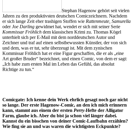
Stephan Hagenow gehört seit vielen
Jahren zu den produktivsten deutschen Comiczeichnern. Nachdem
er sich lange Zeit eher trashigen Stoffen wie
Rattenmeute, Samurella
oder
Joe Darling
gewidmet hat, wendet er sich mit seiner Serie
Kommissar Fröhlich
dem klassischen Krimi zu. Thomas Kögel
unterhielt sich per E-Mail mit dem norddeutschen Autor und
Zeichner und traf auf einen selbstbewussten Künstler, der von sich
und dem, was er tut, sehr überzeugt ist. Mit dem zynischen
Kommissar Fröhlich hat er eine Figur geschaffen, die er als „eine
Art großer Bruder“ bezeichnet, und einen Comic, von dem er sagt:
„Ich habe zum ersten Mal im Leben das Gefühl, das absolut
Richtige zu tun.“
Comicgate: Ich kenne dein Werk ehrlich gesagt noch gar nicht
so lange. Der erste Hagenow-Comic, an den ich mich erinnern
kann, stammt aus einem der ersten
Perry
-Hefte der Alligator
Farm, glaube ich. Aber du bist ja schon viel länger dabei.
Kannst du ein bisschen von deiner Comic-Laufbahn erzählen?
Wie fing sie an und was waren die wichtigsten Eckpunkte?