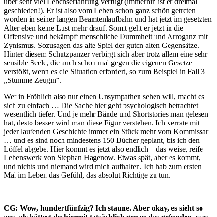
über sehr viel Lebenserfahrung verfügt (immerhin ist er dreimal
geschieden!). Er ist also vom Leben schon ganz schön getreten
worden in seiner langen Beamtenlaufbahn und hat jetzt im gesetzten
Alter eben keine Lust mehr drauf. Somit geht er jetzt in die
Offensive und bekämpft menschliche Dummheit und Arroganz mit
Zynismus. Sozusagen das alte Spiel der guten alten Gegensätze.
Hinter diesem Schutzpanzer verbirgt sich aber trotz allem eine sehr
sensible Seele, die auch schon mal gegen die eigenen Gesetze
verstößt, wenn es die Situation erfordert, so zum Beispiel in Fall 3
„Stumme Zeugin“.
Wer in Fröhlich also nur einen Unsympathen sehen will, macht es
sich zu einfach … Die Sache hier geht psychologisch betrachtet
wesentlich tiefer. Und je mehr Bände und Shortstories man gelesen
hat, desto besser wird man diese Figur verstehen. Ich verrate mit
jeder laufenden Geschichte immer ein Stück mehr vom Kommissar
… und es sind noch mindestens 150 Bücher geplant, bis ich den
Löffel abgebe. Hier kommt es jetzt also endlich – das weise, reife
Lebenswerk von Stephan Hagenow. Etwas spät, aber es kommt,
und nichts und niemand wird mich aufhalten. Ich hab zum ersten
Mal im Leben das Gefühl, das absolut Richtige zu tun.
CG: Wow, hundertfünfzig? Ich staune. Aber okay, es sieht so
aus, als hättest du hiermit tatsächlich genau das gefunden, was