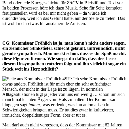
Band oder jede Kurzgeschichte für
ZACK
in Bleistift und Text vor.
In beiden Prozessen höre ich dazu Musik. Seite für Seite komplett
fertigzustellen wird es bei mir nicht geben – da würde ich
durchdrehen, weil ich das Gefühl hätte, auf der Stelle zu treten. Das
ist wohl mehr etwas für ausdauernde Autisten.
CG: Kommissar Fröhlich ist ja, man kann’s nicht anders sagen,
ein ziemlicher Stinkstiefel, schlecht gelaunt, unfreundlich, nicht
gerade sympathisch. Man merkt schon, dass es dir Spaß macht,
diese Figur zu formen. Wie sorgst du dafür, dass der Leser
diesem Unsympathen trotzdem folgt und ihn vielleicht sogar ein
Stück weit ins Herz schließt?
SH: Ich sehe Kommissar Fröhlich
etwas anders. Fröhlich ist für mich eher ein sehr aufrichtiger
Mensch, der nicht in der Lage ist zu lügen. In normalen
Alltagssituationen lügt ja jeder von uns ein wenig … schon um sich
manchmal leichten Ärger vom Hals zu halten. Der Kommissar
hingegen sagt
immer
, was er denkt, was ihn automatisch in
Schwierigkeiten bringen muss. Er tut dies zwar in kultivierter,
ironischer, doppeldeutiger Form, aber er tut es.
Man darf auch nicht vergessen, dass der Kommissar mit 62 Jahren