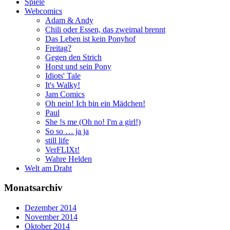
Spiele
Webcomics
Adam & Andy
Chili oder Essen, das zweimal brennt
Das Leben ist kein Ponyhof
Freitag?
Gegen den Strich
Horst und sein Pony
Idiots' Tale
It's Walky!
Jam Comics
Oh nein! Ich bin ein Mädchen!
Paul
She !s me (Oh no! I'm a girl!)
So so … ja ja
still life
VerFLIXt!
Wahre Helden
Welt am Draht
Monatsarchiv
Dezember 2014
November 2014
Oktober 2014