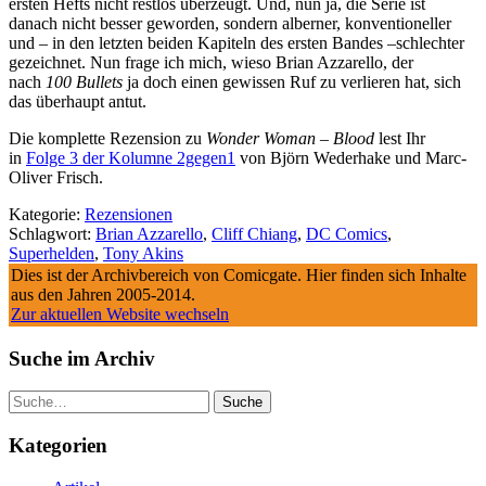
ersten Hefts nicht restlos überzeugt. Und, nun ja, die Serie ist
danach nicht besser geworden, sondern alberner, konventioneller
und – in den letzten beiden Kapiteln des ersten Bandes –schlechter
gezeichnet. Nun frage ich mich, wieso Brian Azzarello, der
nach
100 Bullets
ja doch einen gewissen Ruf zu verlieren hat, sich
das überhaupt antut.
Die komplette Rezension zu
Wonder Woman – Blood
lest Ihr
in
Folge 3 der Kolumne 2gegen1
von Björn Wederhake und Marc-
Oliver Frisch.
Kategorie:
Rezensionen
Schlagwort:
Brian Azzarello
,
Cliff Chiang
,
DC Comics
,
Superhelden
,
Tony Akins
Dies ist der Archivbereich von Comicgate. Hier finden sich Inhalte
aus den Jahren 2005-2014.
Zur aktuellen Website wechseln
Suche im Archiv
Suche
Kategorien