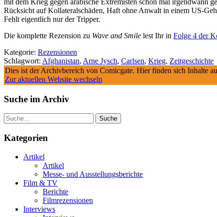
mit dem Krieg gegen arabische Extremisten schon mal irgendwann gehö
Rücksicht auf Kollateralschäden, Haft ohne Anwalt in einem US-Gehe
Fehlt eigentlich nur der Tripper.
Die komplette Rezension zu
Wave and Smile
lest Ihr in
Folge 4 der 
Kategorie:
Rezensionen
Schlagwort:
Afghanistan
,
Arne Jysch
,
Carlsen
,
Krieg
,
Zeitgeschichte
Dies ist der Archivbereich von Comicgate. Hier finden sich Inhalte 
Zur aktuellen Website wechseln
Suche im Archiv
Suche
Kategorien
Artikel
Artikel
Messe- und Ausstellungsberichte
Film & TV
Berichte
Filmrezensionen
Interviews