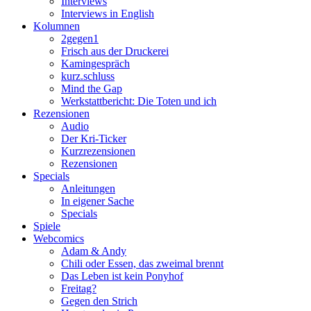
Interviews
Interviews in English
Kolumnen
2gegen1
Frisch aus der Druckerei
Kamingespräch
kurz.schluss
Mind the Gap
Werkstattbericht: Die Toten und ich
Rezensionen
Audio
Der Kri-Ticker
Kurzrezensionen
Rezensionen
Specials
Anleitungen
In eigener Sache
Specials
Spiele
Webcomics
Adam & Andy
Chili oder Essen, das zweimal brennt
Das Leben ist kein Ponyhof
Freitag?
Gegen den Strich