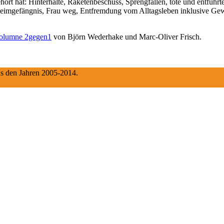
rt hat: Hinterhalte, Raketenbeschuss, Sprengfallen, tote und entführ
imgefängnis, Frau weg, Entfremdung vom Alltagsleben inklusive Gewalt
Kolumne 2gegen1
von Björn Wederhake und Marc-Oliver Frisch.
aus den Jahren 2005-2014.