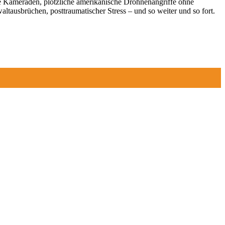
te Kameraden, plötzliche amerikanische Drohnenangriffe ohne
ausbrüchen, posttraumatischer Stress – und so weiter und so fort.