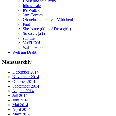
Horst und sein Pony
Idiots' Tale
It's Walky!
Jam Comics
Oh nein! Ich bin ein Mädchen!
Paul
She !s me (Oh no! I'm a girl!)
So so … ja ja
still life
VerFLIXt!
Wahre Helden
Welt am Draht
Monatsarchiv
Dezember 2014
November 2014
Oktober 2014
September 2014
August 2014
Juli 2014
Juni 2014
Mai 2014
April 2014
März 2014