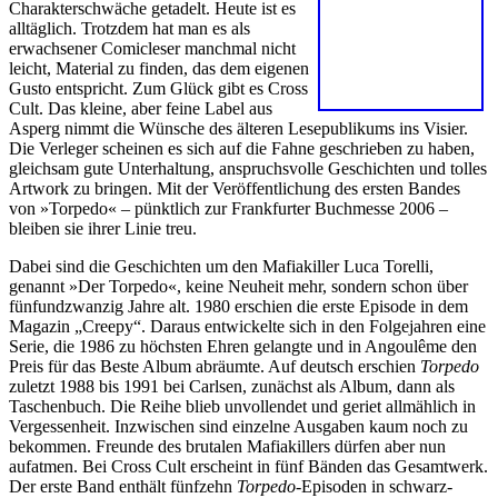
Charakterschwäche getadelt. Heute ist es
alltäglich. Trotzdem hat man es als
erwachsener Comicleser manchmal nicht
leicht, Material zu finden, das dem eigenen
Gusto entspricht. Zum Glück gibt es Cross
Cult. Das kleine, aber feine Label aus
Asperg nimmt die Wünsche des älteren Lesepublikums ins Visier.
Die Verleger scheinen es sich auf die Fahne geschrieben zu haben,
gleichsam gute Unterhaltung, anspruchsvolle Geschichten und tolles
Artwork zu bringen. Mit der Veröffentlichung des ersten Bandes
von »Torpedo« – pünktlich zur Frankfurter Buchmesse 2006 –
bleiben sie ihrer Linie treu.
Dabei sind die Geschichten um den Mafiakiller Luca Torelli,
genannt »Der Torpedo«, keine Neuheit mehr, sondern schon über
fünfundzwanzig Jahre alt. 1980 erschien die erste Episode in dem
Magazin „Creepy“. Daraus entwickelte sich in den Folgejahren eine
Serie, die 1986 zu höchsten Ehren gelangte und in Angoulême den
Preis für das Beste Album abräumte. Auf deutsch erschien
Torpedo
zuletzt 1988 bis 1991 bei Carlsen, zunächst als Album, dann als
Taschenbuch. Die Reihe blieb unvollendet und geriet allmählich in
Vergessenheit. Inzwischen sind einzelne Ausgaben kaum noch zu
bekommen. Freunde des brutalen Mafiakillers dürfen aber nun
aufatmen. Bei Cross Cult erscheint in fünf Bänden das Gesamtwerk.
Der erste Band enthält fünfzehn
Torpedo
-Episoden in schwarz-