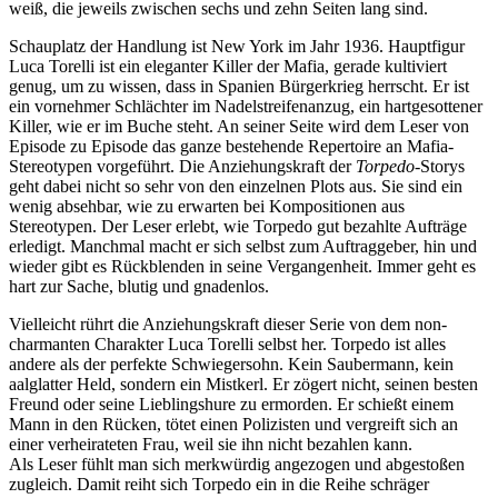
weiß, die jeweils zwischen sechs und zehn Seiten lang sind.
Schauplatz der Handlung ist New York im Jahr 1936. Hauptfigur
Luca Torelli ist ein eleganter Killer der Mafia, gerade kultiviert
genug, um zu wissen, dass in Spanien Bürgerkrieg herrscht. Er ist
ein vornehmer Schlächter im Nadelstreifenanzug, ein hartgesottener
Killer, wie er im Buche steht. An seiner Seite wird dem Leser von
Episode zu Episode das ganze bestehende Repertoire an Mafia-
Stereotypen vorgeführt. Die Anziehungskraft der
Torpedo
-Storys
geht dabei nicht so sehr von den einzelnen Plots aus. Sie sind ein
wenig absehbar, wie zu erwarten bei Kompositionen aus
Stereotypen. Der Leser erlebt, wie Torpedo gut bezahlte Aufträge
erledigt. Manchmal macht er sich selbst zum Auftraggeber, hin und
wieder gibt es Rückblenden in seine Vergangenheit. Immer geht es
hart zur Sache, blutig und gnadenlos.
Vielleicht rührt die Anziehungskraft dieser Serie von dem non-
charmanten Charakter Luca Torelli selbst her. Torpedo ist alles
andere als der perfekte Schwiegersohn. Kein Saubermann, kein
aalglatter Held, sondern ein Mistkerl. Er zögert nicht, seinen besten
Freund oder seine Lieblingshure zu ermorden. Er schießt einem
Mann in den Rücken, tötet einen Polizisten und vergreift sich an
einer verheirateten Frau, weil sie ihn nicht bezahlen kann.
Als Leser fühlt man sich merkwürdig angezogen und abgestoßen
zugleich. Damit reiht sich Torpedo ein in die Reihe schräger