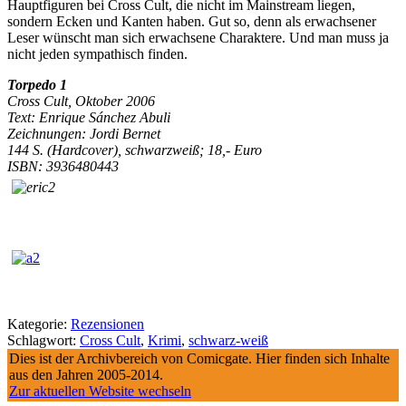
Hauptfiguren bei Cross Cult, die nicht im Mainstream liegen,
sondern Ecken und Kanten haben. Gut so, denn als erwachsener
Leser wünscht man sich erwachsene Charaktere. Und man muss ja
nicht jeden sympathisch finden.
Torpedo 1
Cross Cult, Oktober 2006
Text: Enrique Sánchez Abuli
Zeichnungen: Jordi Bernet
144 S. (Hardcover), schwarzweiß; 18,- Euro
ISBN: 3936480443
Kategorie:
Rezensionen
Schlagwort:
Cross Cult
,
Krimi
,
schwarz-weiß
Dies ist der Archivbereich von Comicgate. Hier finden sich Inhalte
aus den Jahren 2005-2014.
Zur aktuellen Website wechseln