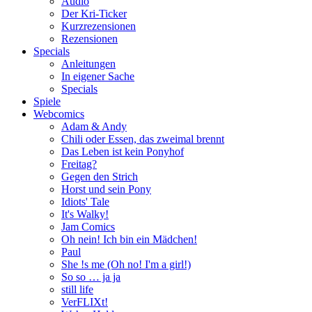
Audio
Der Kri-Ticker
Kurzrezensionen
Rezensionen
Specials
Anleitungen
In eigener Sache
Specials
Spiele
Webcomics
Adam & Andy
Chili oder Essen, das zweimal brennt
Das Leben ist kein Ponyhof
Freitag?
Gegen den Strich
Horst und sein Pony
Idiots' Tale
It's Walky!
Jam Comics
Oh nein! Ich bin ein Mädchen!
Paul
She !s me (Oh no! I'm a girl!)
So so … ja ja
still life
VerFLIXt!