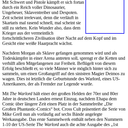
Mit Schwert und Pistole kämpft er sich fortan
durch ein Reich voller Dinosaurier,
Ungeheuer, Sklaventreiber und Despoten.
Zeit scheint irrelevant, denn die verläuft in
Skartaris mal rasend schnell, mal scheint sie
still zu stehen. Kein Wunder also, dass dem
Krieger aus der vermeintlich
fortschrittlicheren Zivilisation über Nacht auf dem Kopf und im
Gesicht eine weiße Haarpracht wächst.
Nachdem Morgan als Sklave gefangen genommen wird und als
Todeskämpfer in einer Arena antreten soll, sprengt er die Ketten und
verhilft allen Mitgefangenen zur Freiheit. Beflügelt von diesem
Erfolg beschließt er, so viele Männer wie möglich hinter sich zu
sammeln, um einen Großangriff auf den sinistren Magier Deimos zu
wagen. Dies ist letztlich die Geburtstunde des Warlord, eines US-
Amerikaners, der als Fremder zur Legende wurde.
Mit
The Warlord
hält einer der großen Helden der 70er und 80er
Jahre in deutschen Landen erneut Einzug, nachdem Ehapa dem
Comic über längere Zeit einen Platz in der Sammelreihe „Die
Großen Phantastic-Comics“ bot. Cross Cult präsentiert die Serie von
Mike Grell nun als vorläufig auf sechs Bände angelegte
Werkausgabe. Das erste Sammelwerk enthält neben den Nummern
1-10 der US-Serie
The Warlord
auch die achte Ausgabe des „1st