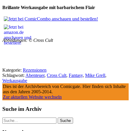
Brillante Werkausgabe mit barbarischem Flair
Abbildungen: © Cross Cult
Kategorie:
Rezensionen
Schlagwort:
Abenteuer
,
Cross Cult
,
Fantasy
,
Mike Grell
,
Werkausgabe
Dies ist der Archivbereich von Comicgate. Hier finden sich Inhalte
aus den Jahren 2005-2014.
Zur aktuellen Website wechseln
Suche im Archiv
Suche