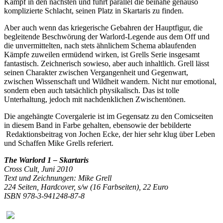
Kampf in den nächsten und führt parallel die beinahe genauso
komplizierte Schlacht, seinen Platz in Skartaris zu finden.
Aber auch wenn das kriegerische Gebahren der Hauptfigur, die
begleitende Beschwörung der Warlord-Legende aus dem Off und
die unvermittelten, nach stets ähnlichem Schema ablaufenden
Kämpfe zuweilen ermüdend wirken, ist Grells Serie insgesamt
fantastisch. Zeichnerisch sowieso, aber auch inhaltlich. Grell lässt
seinen Charakter zwischen Vergangenheit und Gegenwart,
zwischen Wissenschaft und Wildheit wandern. Nicht nur emotional,
sondern eben auch tatsächlich physikalisch. Das ist tolle
Unterhaltung, jedoch mit nachdenklichen Zwischentönen.
Die angehängte Covergalerie ist im Gegensatz zu den Comicseiten
in diesem Band in Farbe gehalten, ebensowie der bebilderte
Redaktionsbeitrag von Jochen Ecke, der hier sehr klug über Leben
und Schaffen Mike Grells referiert.
The Warlord 1 – Skartaris
Cross Cult, Juni 2010
Text und Zeichnungen: Mike Grell
224 Seiten, Hardcover, s/w (16 Farbseiten), 22 Euro
ISBN 978-3-941248-87-8