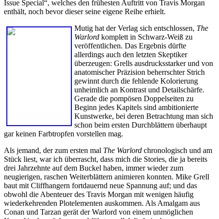
Issue Special“, welches den frühesten Auftritt von Travis Morgan
enthält, noch bevor dieser seine eigene Reihe erhielt.
Mutig hat der Verlag sich entschlossen,
The
Warlord
komplett in Schwarz-Weiß zu
veröffentlichen. Das Ergebnis dürfte
allerdings auch den letzten Skeptiker
überzeugen: Grells ausdrucksstarker und von
anatomischer Präzision beherrschter Strich
gewinnt durch die fehlende Kolorierung
unheimlich an Kontrast und Detailschärfe.
Gerade die pompösen Doppelseiten zu
Beginn jedes Kapitels sind ambitionierte
Kunstwerke, bei deren Betrachtung man sich
schon beim ersten Durchblättern überhaupt
gar keinen Farbtropfen vorstellen mag.
Als jemand, der zum ersten mal
The Warlord
chronologisch und am
Stück liest, war ich überrascht, dass mich die Stories, die ja bereits
drei Jahrzehnte auf dem Buckel haben, immer wieder zum
neugierigen, raschen Weiterblättern animieren konnten. Mike Grell
baut mit Cliffhangern fortdauernd neue Spannung auf; und das
obwohl die Abenteuer des Travis Morgan mit wenigen häufig
wiederkehrenden Plotelementen auskommen. Als Amalgam aus
Conan und Tarzan gerät der Warlord von einem unmöglichen