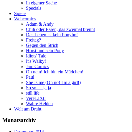
In eigener Sache
Specials
Spiele
Webcomics
Adam & Andy
Chili oder Essen, das zweimal brennt
Das Leben ist kein Ponyhof
Freitag?
Gegen den Strich
Horst und sein Pony
Idiots' Tale
It's Walky!
Jam Comics
Oh nein! Ich bin ein Mädchen!
Paul
She !s me (Oh no! I'm a girl!)
So so … ja ja
still life
VerFLIXt!
Wahre Helden
Welt am Draht
Monatsarchiv
Dezember 2014