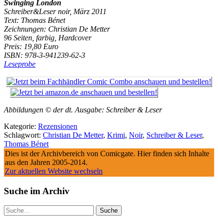
Swinging London
Schreiber&Leser noir, März 2011
Text: Thomas Bénet
Zeichnungen: Christian De Metter
96 Seiten, farbig, Hardcover
Preis: 19,80 Euro
ISBN: 978-3-941239-62-3
Leseprobe
Abbildungen © der dt. Ausgabe: Schreiber & Leser
Kategorie:
Rezensionen
Schlagwort:
Christian De Metter
,
Krimi
,
Noir
,
Schreiber & Leser
,
Thomas Bénet
Dies ist der Archivbereich von Comicgate. Hier finden sich Inhalte
aus den Jahren 2005-2014.
Zur aktuellen Website wechseln
Suche im Archiv
Suche