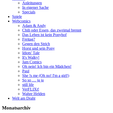
Anleitungen
In eigener Sache
Specials
Spiele
Webcomics
Adam & Andy
Chili oder Essen, das zweimal brennt
Das Leben ist kein Ponyhof
Freitag?
Gegen den Strich
Horst und sein Pony
Idiots' Tale
It's Walky!
Jam Comics
Oh nein! Ich bin ein Mädchen!
Paul
She !s me (Oh no! I'm a girl!)
So so … ja ja
still life
VerFLIXt!
Wahre Helden
Welt am Draht
Monatsarchiv