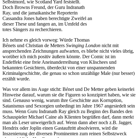
Selbstmord, wie Scotland Yard feststellt.
Doch Browns Freund, der Guru Indranath
Ray, und die jamaikanische Reporterin
Cassandra Jones haben berechtigte Zweifel an
dieser These und fangen an, im Umfeld des
totes Sängers zu recherchieren.
Ich nehme es gleich vorweg: Würde Thomas
Bénets und Christian de Metters
Swinging London
nicht mit
ansprechenden Zeichnungen aufwarten, es bliebe nicht vieles übrig,
worüber ich mich positiv äußern könnte. Der Comic ist im
Endeffekt eine freie Aneinanderreihung von Klischees und
bekannten Gesichtern, überdeckt von einer unspannenden
Kriminalgeschichte, die genau so schon unzählige Male (nur besser)
erzählt wurde.
Was vor allem ins Auge sticht: Bénet und De Metter geben keinerlei
Hinweise darauf, warum sie die Figuren so konzipiert haben, wie sie
sind. Genauso wenig, warum ihre Geschichte aus Korruption,
Satanismus und Sexorgien unbedingt im Jahre 1967 angesiedelt sein
muss. Wenn Guru Indranath Ray gleich zu Beginn des Bandes den
Schauspieler Michael Caine als Klienten begrüßen darf, dann merkt
man als Leser unweigerlich auf. Wenn dann aber noch z.B. Jagger,
Hendrix oder Joplin einen Gastauftritt absolvieren, wird die
Inszenierung der diversen Prominenten zum reinen Selbstzweck