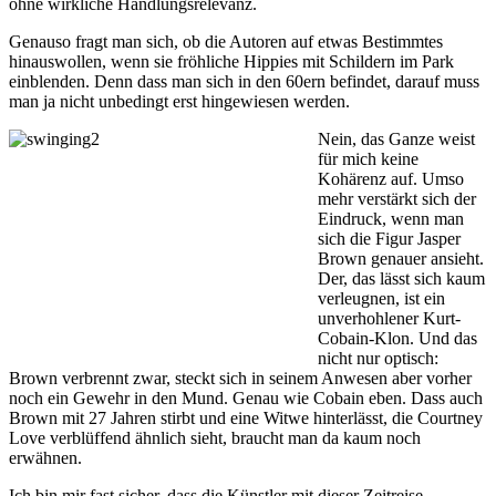
ohne wirkliche Handlungsrelevanz.
Genauso fragt man sich, ob die Autoren auf etwas Bestimmtes
hinauswollen, wenn sie fröhliche Hippies mit Schildern im Park
einblenden. Denn dass man sich in den 60ern befindet, darauf muss
man ja nicht unbedingt erst hingewiesen werden.
Nein, das Ganze weist
für mich keine
Kohärenz auf. Umso
mehr verstärkt sich der
Eindruck, wenn man
sich die Figur Jasper
Brown genauer ansieht.
Der, das lässt sich kaum
verleugnen, ist ein
unverhohlener Kurt-
Cobain-Klon. Und das
nicht nur optisch:
Brown verbrennt zwar, steckt sich in seinem Anwesen aber vorher
noch ein Gewehr in den Mund. Genau wie Cobain eben. Dass auch
Brown mit 27 Jahren stirbt und eine Witwe hinterlässt, die Courtney
Love verblüffend ähnlich sieht, braucht man da kaum noch
erwähnen.
Ich bin mir fast sicher, dass die Künstler mit dieser Zeitreise