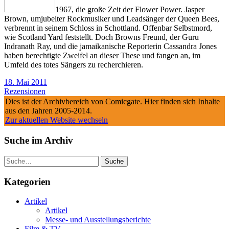
1967, die große Zeit der Flower Power. Jasper
Brown, umjubelter Rockmusiker und Leadsänger der Queen Bees,
verbrennt in seinem Schloss in Schottland. Offenbar Selbstmord,
wie Scotland Yard feststellt. Doch Browns Freund, der Guru
Indranath Ray, und die jamaikanische Reporterin Cassandra Jones
haben berechtigte Zweifel an dieser These und fangen an, im
Umfeld des totes Sängers zu recherchieren.
18. Mai 2011
Rezensionen
Dies ist der Archivbereich von Comicgate. Hier finden sich Inhalte
aus den Jahren 2005-2014.
Zur aktuellen Website wechseln
Suche im Archiv
Suche
Kategorien
Artikel
Artikel
Messe- und Ausstellungsberichte
Film & TV