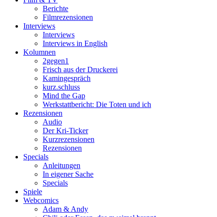
Berichte
Filmrezensionen
Interviews
Interviews
Interviews in English
Kolumnen
2gegen1
Frisch aus der Druckerei
Kamingespräch
kurz.schluss
Mind the Gap
Werkstattbericht: Die Toten und ich
Rezensionen
Audio
Der Kri-Ticker
Kurzrezensionen
Rezensionen
Specials
Anleitungen
In eigener Sache
Specials
Spiele
Webcomics
Adam & Andy