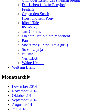
Chili oder Essen, das zweimal brennt
Das Leben ist kein Ponyhof
Freitag?
Gegen den Strich
Horst und sein Pony
Idiots' Tale
It's Walky!
Jam Comics
Oh nein! Ich bin ein Mädchen!
Paul
She !s me (Oh no! I'm a girl!)
So so … ja ja
still life
VerFLIXt!
Wahre Helden
Welt am Draht
Monatsarchiv
Dezember 2014
November 2014
Oktober 2014
September 2014
August 2014
Juli 2014