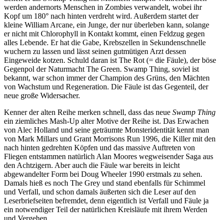
werden andernorts Menschen in Zombies verwandelt, wobei ihr
Kopf um 180° nach hinten verdreht wird. Außerdem startet der
kleine William Arcane, ein Junge, der nur überleben kann, solange
er nicht mit Chlorophyll in Kontakt kommt, einen Feldzug gegen
alles Lebende. Er hat die Gabe, Krebszellen in Sekundenschnelle
wuchern zu lassen und lässt seinen gutmütigen Arzt dessen
Eingeweide kotzen. Schuld daran ist The Rot (= die Fäule), der böse
Gegenpol der Naturmacht The Green. Swamp Thing, soviel ist
bekannt, war schon immer der Champion des Grüns, den Mächten
von Wachstum und Regeneration. Die Fäule ist das Gegenteil, der
neue große Widersacher.
Kenner der alten Reihe merken schnell, dass das neue
Swamp Thing
ein ziemliches Mash-Up alter Motive der Reihe ist. Das Erwachen
von Alec Holland und seine geträumte Monsteridentität kennt man
von Mark Millars und Grant Morrisons Run 1996, die Killer mit den
nach hinten gedrehten Köpfen und das massive Auftreten von
Fliegen entstammen natürlich Alan Moores wegweisender Saga aus
den Achtzigern. Aber auch die Fäule war bereits in leicht
abgewandelter Form bei Doug Wheeler 1990 erstmals zu sehen.
Damals hieß es noch The Grey und stand ebenfalls für Schimmel
und Verfall, und schon damals äußerten sich die Leser auf den
Leserbriefseiten befremdet, denn eigentlich ist Verfall und Fäule ja
ein notwendiger Teil der natürlichen Kreisläufe mit ihrem Werden
und Vergehen .