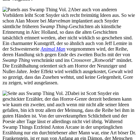
Aber auch von anderen
Vorbildern leiht Scott Snyder sich recht freimütig Ideen aus. So wie
schon Alan Moore bei
Marvelman
implantiert auch Snyder
sämtliche früheren
Swamp Thing
-Geschichten als künstliche
Erinnerung in Alec Holland, so dass die alten Geschichten
tatsächlich erinnert werden, aber nicht wirklich so geschehen sind.
Ein charmanter Kunstgriff, der so ähnlich auch von Jeff Lemire in
der Schwesterserie
Animal Man
vorgenommen wird, der Reihe,
deren Handlung sich gegen Ende des zweiten Buchs mit der von
Swamp Thing
verschränkt und ins Crossover „Rotworld“ mündet.
Die Erzählhaltung orientiert sich am Horror der Neunziger und
Nuller-Jahre. Jeder Effekt wird weidlich ausgekostet, Gewalt wird
so gezeigt, dass das Zusehen wehtut, und keine Gelegenheit, Gore
zu zeigen, wird ausgelassen.
Dabei ist Scott Snyder ein
geschickter Erzähler, der das Horror-Genre derzeit bedienen kann
wie kaum ein zweiter, und auch wenn mir nicht alle seiner Ideen
gefallen, bin ich trotz allem der Meinung, dass die Reihe bei ihm in
guten Händen ist. Von der unverkrampften Schlichtheit und der
Poesie alter Tage lässt er allerdings nicht viel übrig. Während
Swamp Things Erzfeind Anton Arcane in der ursprünglichen
Erzählung nur ein durchtriebener alter Mann war, eine Art böser Dr.
Frankenstein, ist er nun von Anfang an ein Dämon, der Menschen