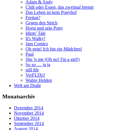
Adam & Andy
Chili oder Essen, das zweimal brennt
Das Leben ist kein Ponyhof
Freitag?
Gegen den Strich
Horst und sein Pony
Idiots' Tale
It's Walky!
Jam Comics
Oh nein! Ich bin ein Mädchen!
Paul
She !s me (Oh no! I'm a girl!)
So so … ja ja
still life
VerFLIXt!
Wahre Helden
Welt am Draht
Monatsarchiv
Dezember 2014
November 2014
Oktober 2014
September 2014
August 2014