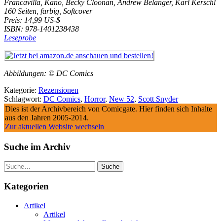
Francavilla, Kano, Becky Cloonan, Andrew Belanger, Karl Kerschl
160 Seiten, farbig, Softcover
Preis: 14,99 US-$
ISBN: 978-1401238438
Leseprobe
Abbildungen: © DC Comics
Kategorie:
Rezensionen
Schlagwort:
DC Comics
,
Horror
,
New 52
,
Scott Snyder
Dies ist der Archivbereich von Comicgate. Hier finden sich Inhalte
aus den Jahren 2005-2014.
Zur aktuellen Website wechseln
Suche im Archiv
Suche
Kategorien
Artikel
Artikel