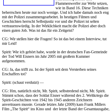
Flammenwerfer zur Wehr setzen,
wie in Band 16. Diese Techniken
beherrschen heute nur noch wenige. Und ich habe damals noch eng
mit der Polizei zusammengearbeitet. In heutigen Filmen und
Geschichten herrscht Selbstjustiz vor und die Polizei ist selten
vertrauenswürdig. In der Wirklichkeit macht die Polizei aber doch
einen guten Job. Was ist das für ein Zeitgeist?
CG: Wir stellen hier die Fragen! So ist das bei einem Interview, tut
mir Leid!
Spirit: Wie ich gehört habe, wurde in der deutschen Fan-Gemeinde
der Tod Will Eisners im Jahr 2005 mit großem Kummer
aufgenommen.
CG: Ja, das trifft zu. Ist der Spirit seit dem Versterben seines
Erschaffers tot?
Spirit: (schaut verdutzt) —
CG: Hm, natürlich nicht, Mr. Spirit, selbstredend nicht, Mr. Spirit.
Stimmt schon, dass der Soldat Eisner während des 2. Weltkriegs die
Spirit-Geschichten von 1942 bis 1945 anderen Zeichnern
anvertrauen musste. Gerade letztes Jahr (2009) kam Frank Millers
Film „The Spirit“ ins Kino und der letzte Band der Gesamtausgabe,