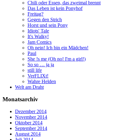
Chili oder Essen, das zweimal brennt
Das Leben ist kein Ponyhof
Freitag?
Gegen den Strich
Horst und sein Pony
Idiots' Tale
It's Walky!
Jam Comics
Oh nein! Ich bin ein Mädchen!
Paul
She !s me (Oh no! I'm a girl!)
So so … ja ja
still life
VerFLIXt!
Wahre Helden
Welt am Draht
Monatsarchiv
Dezember 2014
November 2014
Oktober 2014
September 2014
August 2014
Juli 2014