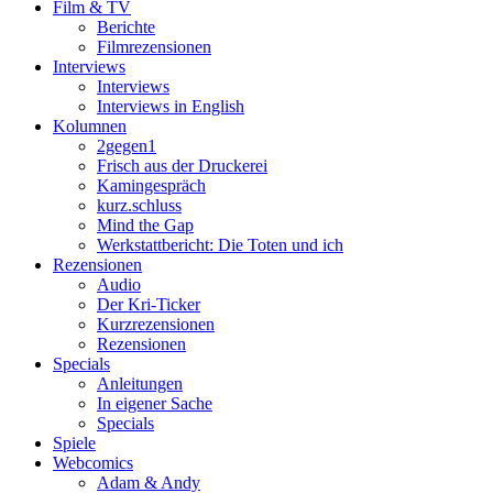
Film & TV
Berichte
Filmrezensionen
Interviews
Interviews
Interviews in English
Kolumnen
2gegen1
Frisch aus der Druckerei
Kamingespräch
kurz.schluss
Mind the Gap
Werkstattbericht: Die Toten und ich
Rezensionen
Audio
Der Kri-Ticker
Kurzrezensionen
Rezensionen
Specials
Anleitungen
In eigener Sache
Specials
Spiele
Webcomics
Adam & Andy