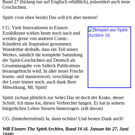
Band 27 (bislang nur auf Englisch erhältlich), präsentiert auch neue
Geschichten.
Spirit: (von oben herab) Das will ich aber meinen!
CG: Viele Innovationen in Eisners
Erzählkunst wirken heute noch nach und
werden gerne von anderen Comic-
Künstlern als Inspiration genommen.
Wunderbar deshalb, dass ein Teil seines
Werkes, nämlich die komplette Sammlung
der Spirit-Geschichten auf Deutsch als
Gesamtausgabe von Salleck Publications
herausgebracht wird. In alter neuer Frische
lesens- und staunenswert, verschlingt sie
der Leser immer noch, auch dank Ihrer
Mitwirkung, Mr. Spirit!
Spirit: (schaut plötzlich zur Seite) Das ist doch der Krake, dieser
Schuft. Ich muss los, diesen Verbrecher fangen. Er hat in seinem
bürgerlichen Leben Steuern hinterzogen. (eilt davon)
CG: (hinterherrufend) Ja, dann tschüss! Und besten Dank auch!
Will Eisners The Spirit Archive, Band 16 (4. Januar bis 27. Juni
1948)