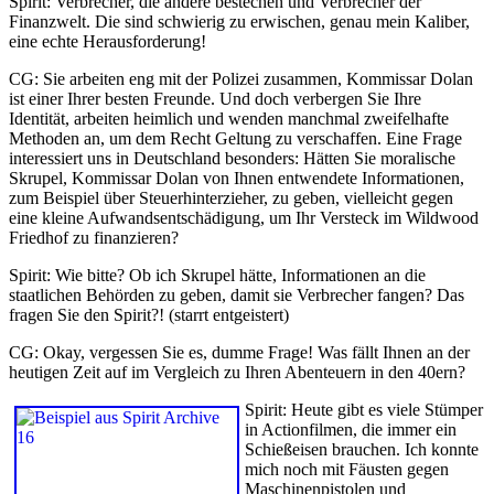
Spirit: Verbrecher, die andere bestechen und Verbrecher der
Finanzwelt. Die sind schwierig zu erwischen, genau mein Kaliber,
eine echte Herausforderung!
CG: Sie arbeiten eng mit der Polizei zusammen, Kommissar Dolan
ist einer Ihrer besten Freunde. Und doch verbergen Sie Ihre
Identität, arbeiten heimlich und wenden manchmal zweifelhafte
Methoden an, um dem Recht Geltung zu verschaffen. Eine Frage
interessiert uns in Deutschland besonders: Hätten Sie moralische
Skrupel, Kommissar Dolan von Ihnen entwendete Informationen,
zum Beispiel über Steuerhinterzieher, zu geben, vielleicht gegen
eine kleine Aufwandsentschädigung, um Ihr Versteck im Wildwood
Friedhof zu finanzieren?
Spirit: Wie bitte? Ob ich Skrupel hätte, Informationen an die
staatlichen Behörden zu geben, damit sie Verbrecher fangen? Das
fragen Sie den Spirit?! (starrt entgeistert)
CG: Okay, vergessen Sie es, dumme Frage! Was fällt Ihnen an der
heutigen Zeit auf im Vergleich zu Ihren Abenteuern in den 40ern?
Spirit: Heute gibt es viele Stümper
in Actionfilmen, die immer ein
Schießeisen brauchen. Ich konnte
mich noch mit Fäusten gegen
Maschinenpistolen und