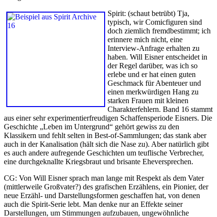
Spirit: (schaut betrübt) Tja,
typisch, wir Comicfiguren sind
doch ziemlich fremdbestimmt; ich
erinnere mich nicht, eine
Interview-Anfrage erhalten zu
haben. Will Eisner entscheidet in
der Regel darüber, was ich so
erlebe und er hat einen guten
Geschmack für Abenteuer und
einen merkwürdigen Hang zu
starken Frauen mit kleinen
Charakterfehlern. Band 16 stammt
aus einer sehr experimentierfreudigen Schaffensperiode Eisners. Die
Geschichte „Leben im Untergrund“ gehört gewiss zu den
Klassikern und fehlt selten in Best-of-Sammlungen; das stank aber
auch in der Kanalisation (hält sich die Nase zu). Aber natürlich gibt
es auch andere aufregende Geschichten um teuflische Verbrecher,
eine durchgeknallte Kriegsbraut und brisante Eheversprechen.
CG: Von Will Eisner sprach man lange mit Respekt als dem Vater
(mittlerweile Großvater?) des grafischen Erzählens, ein Pionier, der
neue Erzähl- und Darstellungsformen geschaffen hat, von denen
auch die Spirit-Serie lebt. Man denke nur an Effekte seiner
Darstellungen, um Stimmungen aufzubauen, ungewöhnliche