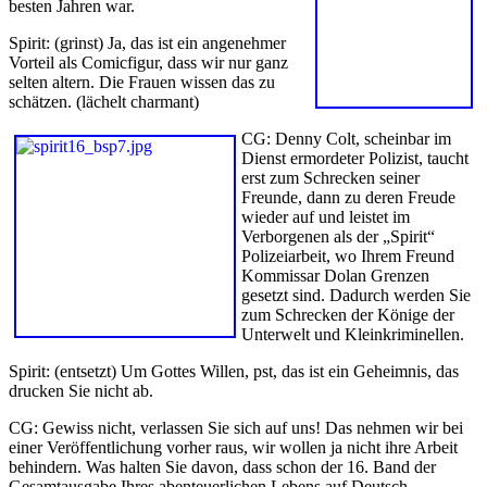
besten Jahren war.
Spirit: (grinst) Ja, das ist ein angenehmer
Vorteil als Comicfigur, dass wir nur ganz
selten altern. Die Frauen wissen das zu
schätzen. (lächelt charmant)
CG: Denny Colt, scheinbar im
Dienst ermordeter Polizist, taucht
erst zum Schrecken seiner
Freunde, dann zu deren Freude
wieder auf und leistet im
Verborgenen als der „Spirit“
Polizeiarbeit, wo Ihrem Freund
Kommissar Dolan Grenzen
gesetzt sind. Dadurch werden Sie
zum Schrecken der Könige der
Unterwelt und Kleinkriminellen.
Spirit: (entsetzt) Um Gottes Willen, pst, das ist ein Geheimnis, das
drucken Sie nicht ab.
CG: Gewiss nicht, verlassen Sie sich auf uns! Das nehmen wir bei
einer Veröffentlichung vorher raus, wir wollen ja nicht ihre Arbeit
behindern. Was halten Sie davon, dass schon der 16. Band der
Gesamtausgabe Ihres abenteuerlichen Lebens auf Deutsch