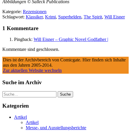
Abbildungen © Salleck Publications
Kategorie:
Rezensionen
Schlagwort:
Klassiker
,
Krimi
,
Superhelden
,
The Spirit
,
Will Eisner
1 Kommentare
Pingback:
Will Eisner – Graphic Novel Godfather |
Kommentare sind geschlossen.
Dies ist der Archivbereich von Comicgate. Hier finden sich Inhalte
aus den Jahren 2005-2014.
Zur aktuellen Website wechseln
Suche im Archiv
Suche
Kategorien
Artikel
Artikel
Messe- und Ausstellungsberichte