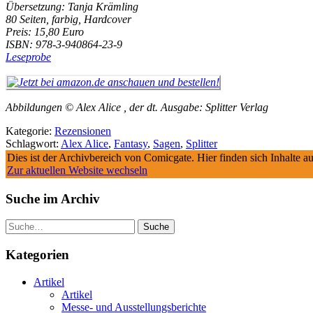
Übersetzung: Tanja Krämling
80 Seiten, farbig, Hardcover
Preis: 15,80 Euro
ISBN: 978-3-940864-23-9
Leseprobe
Abbildungen © Alex Alice , der dt. Ausgabe: Splitter Verlag
Kategorie:
Rezensionen
Schlagwort:
Alex Alice
,
Fantasy
,
Sagen
,
Splitter
Dies ist der Archivbereich von Comicgate. Hier finden sich Inhalte 
Zur aktuellen Website wechseln
Suche im Archiv
Suche
Kategorien
Artikel
Artikel
Messe- und Ausstellungsberichte