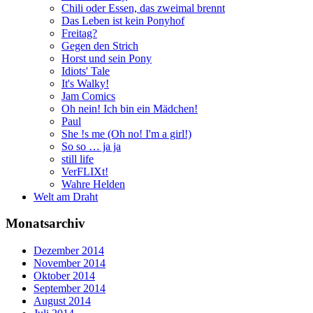
Chili oder Essen, das zweimal brennt
Das Leben ist kein Ponyhof
Freitag?
Gegen den Strich
Horst und sein Pony
Idiots' Tale
It's Walky!
Jam Comics
Oh nein! Ich bin ein Mädchen!
Paul
She !s me (Oh no! I'm a girl!)
So so … ja ja
still life
VerFLIXt!
Wahre Helden
Welt am Draht
Monatsarchiv
Dezember 2014
November 2014
Oktober 2014
September 2014
August 2014