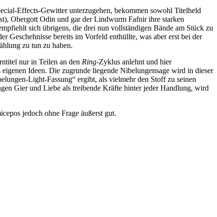
 Special-Effects-Gewitter unterzugehen, bekommen sowohl Titelheld
ist), Obergott Odin und gar der Lindwurm Fafnir ihre starken
pfiehlt sich übrigens, die drei nun vollständigen Bände am Stück zu
 Geschehnisse bereits im Vorfeld enthüllte, was aber erst bei der
zählung zu tun zu haben.
ntitel nur in Teilen an den
Ring
-Zyklus anlehnt und hier
s eigenen Ideen. Die zugrunde liegende Nibelungensage wird in dieser
elungen-Light-Fassung“ ergibt, als vielmehr den Stoff zu seinen
en Gier und Liebe als treibende Kräfte hinter jeder Handlung, wird
cepos jedoch ohne Frage äußerst gut.