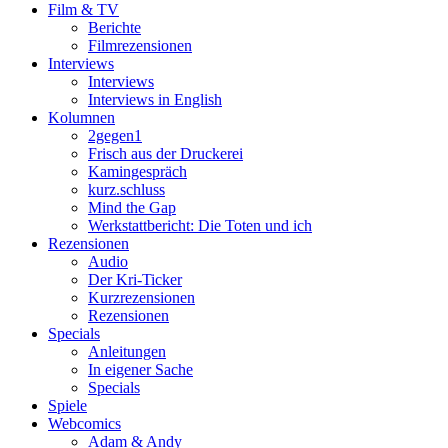
Film & TV
Berichte
Filmrezensionen
Interviews
Interviews
Interviews in English
Kolumnen
2gegen1
Frisch aus der Druckerei
Kamingespräch
kurz.schluss
Mind the Gap
Werkstattbericht: Die Toten und ich
Rezensionen
Audio
Der Kri-Ticker
Kurzrezensionen
Rezensionen
Specials
Anleitungen
In eigener Sache
Specials
Spiele
Webcomics
Adam & Andy