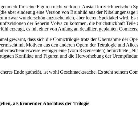
Augenmerk für seine Figuren nicht verloren. Anstatt im zeichnerischen
(die aber eindeutig eine Version von Brünhild aus der Nibelungensage 
zum zwar wunderschön anzusehenden, aber leeren Spektakel wird. Es em
nftsvisionen der Seherin Völva zu kommen, die bruchstückhaft Teile der
ühl erzeugt, es mit einer von Anfang an detailliert geplanten Comicer
nmal gewarnt, dass sich die Comictrilogie trotz der Übernahme der Oper
 vermischt mit Motiven aus den anderen Opern der Tetralogie und Alice
s überraschenderweise weniger eine (vom Rezensenten) befürchtete „Nib
tigsten Konflikte und Figuren und die Hervorhebung der Urempfindung
cheres Ende gutheißt, ist wohl Geschmackssache. Es steht seinem Comi
gehen, als krönender Abschluss der Trilogie