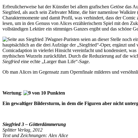
Erfreulicherweise hat der Künstler bei allem grafischen Getöse das 
Siegfried, als auch sein Ziehvater Mime, die hier namenlose Walküre 
Charaktermomente und damit Profil, was verhindert, dass der Comic 
lesen, um in den Genuss von Alices erzählerischem Spiel mit den Zuku
vollständigen Lektüre ein stimmiges Ganzes ergibt und das schöne Gef
Wagner-Puristen seien an dieser Stelle noch ei
hauptsächlich an die drei Aufzüge der „Siegfried“-Oper, ergänzt und
Comicadaption in vielerlei Hinsicht vereinfacht und kondensiert, wa
mythischen Wurzeln zurückführt. Durch die Reduzierung auf die wich
Siegfried
eine echte „Larger than Life“-Sage.
Ob man Alices im Gegensatz zum Opernfinale milderes und versöhnli
Wertung
:
Ein gewaltiger Bildersturm, in dem die Figuren aber nicht unter
Siegfried 3 – Götterdämmerung
Splitter Verlag, 2012
Text und Zeichnungen: Alex Alice