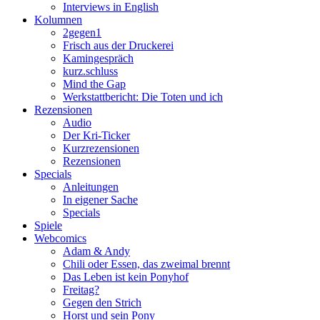
Interviews in English
Kolumnen
2gegen1
Frisch aus der Druckerei
Kamingespräch
kurz.schluss
Mind the Gap
Werkstattbericht: Die Toten und ich
Rezensionen
Audio
Der Kri-Ticker
Kurzrezensionen
Rezensionen
Specials
Anleitungen
In eigener Sache
Specials
Spiele
Webcomics
Adam & Andy
Chili oder Essen, das zweimal brennt
Das Leben ist kein Ponyhof
Freitag?
Gegen den Strich
Horst und sein Pony