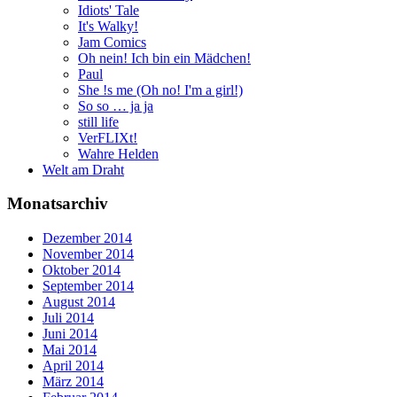
Idiots' Tale
It's Walky!
Jam Comics
Oh nein! Ich bin ein Mädchen!
Paul
She !s me (Oh no! I'm a girl!)
So so … ja ja
still life
VerFLIXt!
Wahre Helden
Welt am Draht
Monatsarchiv
Dezember 2014
November 2014
Oktober 2014
September 2014
August 2014
Juli 2014
Juni 2014
Mai 2014
April 2014
März 2014