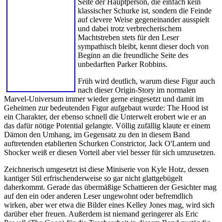
Seite der Hauptperson, die einfach kein
klassischer Schurke ist, sondern die Feinde
auf clevere Weise gegeneinander ausspielt
und dabei trotz verbrecherischem
Machtstreben stets für den Leser
sympathisch bleibt, kennt dieser doch von
Beginn an die freundliche Seite des
unbedarften Parker Robbins.
Früh wird deutlich, warum diese Figur auch
nach dieser Origin-Story im normalen
Marvel-Universum immer wieder gerne eingesetzt und damit im
Geheimen zur bedeutenden Figur aufgebaut wurde: The Hood ist
ein Charakter, der ebenso schnell die Unterwelt erobert wie er an
das dafür nötige Potential gelangte. Völlig zufällig klaute er einem
Dämon den Umhang, im Gegensatz zu den in diesem Band
auftretenden etablierten Schurken Constrictor, Jack O'Lantern und
Shocker weiß er diesen Vorteil aber viel besser für sich umzusetzen.
Zeichnerisch umgesetzt ist diese Miniserie von Kyle Hotz, dessen
kantiger Stil erfrischenderweise so gar nicht glattgebügelt
daherkommt. Gerade das übermäßige Schattieren der Gesichter mag
auf den ein oder anderen Leser ungewohnt oder befremdlich
wirken, aber wer etwa die Bilder eines Kelley Jones mag, wird sich
darüber eher freuen. Außerdem ist niemand geringerer als Eric