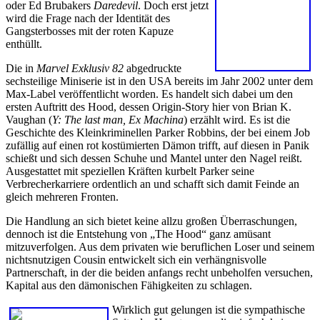
oder Ed Brubakers
Daredevil
. Doch erst jetzt
wird die Frage nach der Identität des
Gangsterbosses mit der roten Kapuze
enthüllt.
Die in
Marvel Exklusiv 82
abgedruckte
sechsteilige Miniserie ist in den USA bereits im Jahr 2002 unter dem
Max-Label veröffentlicht worden. Es handelt sich dabei um den
ersten Auftritt des Hood, dessen Origin-Story hier von Brian K.
Vaughan (
Y: The last man, Ex Machina
) erzählt wird. Es ist die
Geschichte des Kleinkriminellen Parker Robbins, der bei einem Job
zufällig auf einen rot kostümierten Dämon trifft, auf diesen in Panik
schießt und sich dessen Schuhe und Mantel unter den Nagel reißt.
Ausgestattet mit speziellen Kräften kurbelt Parker seine
Verbrecherkarriere ordentlich an und schafft sich damit Feinde an
gleich mehreren Fronten.
Die Handlung an sich bietet keine allzu großen Überraschungen,
dennoch ist die Entstehung von „The Hood“ ganz amüsant
mitzuverfolgen. Aus dem privaten wie beruflichen Loser und seinem
nichtsnutzigen Cousin entwickelt sich ein verhängnisvolle
Partnerschaft, in der die beiden anfangs recht unbeholfen versuchen,
Kapital aus den dämonischen Fähigkeiten zu schlagen.
Wirklich gut gelungen ist die sympathische