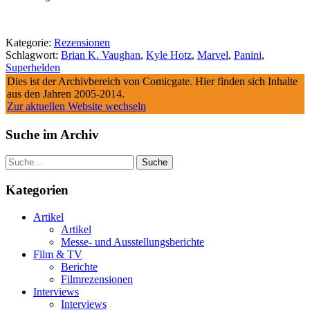
Kategorie:
Rezensionen
Schlagwort:
Brian K. Vaughan
,
Kyle Hotz
,
Marvel
,
Panini
,
Superhelden
Dies ist der Archivbereich von Comicgate. Hier finden sich Inhalte
aus den Jahren 2005-2014.
Zur aktuellen Website wechseln
Suche im Archiv
Suche
Kategorien
Artikel
Artikel
Messe- und Ausstellungsberichte
Film & TV
Berichte
Filmrezensionen
Interviews
Interviews