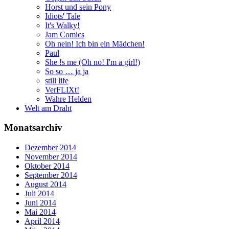
Horst und sein Pony
Idiots' Tale
It's Walky!
Jam Comics
Oh nein! Ich bin ein Mädchen!
Paul
She !s me (Oh no! I'm a girl!)
So so … ja ja
still life
VerFLIXt!
Wahre Helden
Welt am Draht
Monatsarchiv
Dezember 2014
November 2014
Oktober 2014
September 2014
August 2014
Juli 2014
Juni 2014
Mai 2014
April 2014