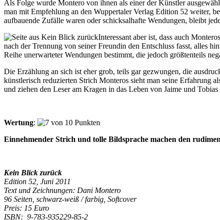
Als Folge wurde Montero von ihnen als einer der Künstler ausgewäh
man mit Empfehlung an den Wuppertaler Verlag Edition 52 weiter, be
aufbauende Zufälle waren oder schicksalhafte Wendungen, bleibt jede
Interessant aber ist, dass auch Montero
nach der Trennung von seiner Freundin den Entschluss fasst, alles h
Reihe unerwarteter Wendungen bestimmt, die jedoch größtenteils neg
Die Erzählung an sich ist eher grob, teils gar gezwungen, die ausdr
künstlerisch reduzierten Strich Monteros sieht man seine Erfahrung al
und ziehen den Leser am Kragen in das Leben von Jaime und Tobias hi
Wertung
:
Einnehmender Strich und tolle Bildsprache machen den rudiment
Kein Blick zurück
Edition 52, Juni 2011
Text und Zeichnungen: Dani Montero
96 Seiten, schwarz-weiß / farbig, Softcover
Preis: 15 Euro
ISBN: 9-783-935229-85-2