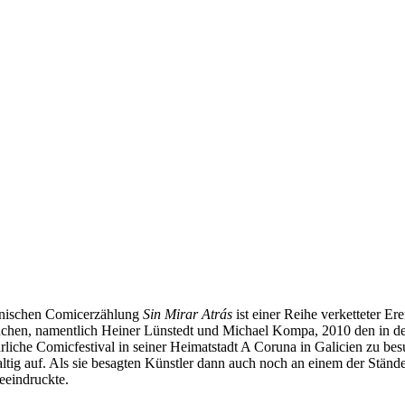
panischen Comicerzählung
Sin Mirar Atrás
ist einer Reihe verketteter E
ünchen, namentlich Heiner Lünstedt und Michael Kompa, 2010 den in de
rliche Comicfestival in seiner Heimatstadt A Coruna in Galicien zu be
g auf. Als sie besagten Künstler dann auch noch an einem der Stände a
eeindruckte.