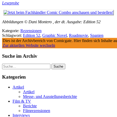
Leseprobe
Abbildungen © Dani Montero , der dt. Ausgabe: Edition 52
Kategorie:
Rezensionen
Schlagwort:
Edition 52
,
Graphic Novel
,
Roadmovie
,
Spanien
Dies ist der Archivbereich von Comicgate. Hier finden sich Inhalte 
Zur aktuellen Website wechseln
Suche im Archiv
Suche
Kategorien
Artikel
Artikel
Messe- und Ausstellungsberichte
Film & TV
Berichte
Filmrezensionen
Interviews