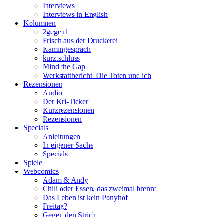
Interviews
Interviews in English
Kolumnen
2gegen1
Frisch aus der Druckerei
Kamingespräch
kurz.schluss
Mind the Gap
Werkstattbericht: Die Toten und ich
Rezensionen
Audio
Der Kri-Ticker
Kurzrezensionen
Rezensionen
Specials
Anleitungen
In eigener Sache
Specials
Spiele
Webcomics
Adam & Andy
Chili oder Essen, das zweimal brennt
Das Leben ist kein Ponyhof
Freitag?
Gegen den Strich