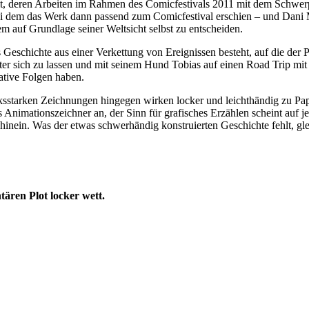
lt, deren Arbeiten im Rahmen des Comicfestivals 2011 mit dem Schwerp
i dem das Werk dann passend zum Comicfestival erschien – und Dani Mo
m auf Grundlage seiner Weltsicht selbst zu entscheiden.
s Geschichte aus einer Verkettung von Ereignissen besteht, auf die der P
inter sich zu lassen und mit seinem Hund Tobias auf einen Road Trip m
ative Folgen haben.
ucksstarken Zeichnungen hingegen wirken locker und leichthändig zu P
s Animationszeichner an, der Sinn für grafisches Erzählen scheint auf 
nein. Was der etwas schwerhändig konstruierten Geschichte fehlt, glei
ären Plot locker wett.