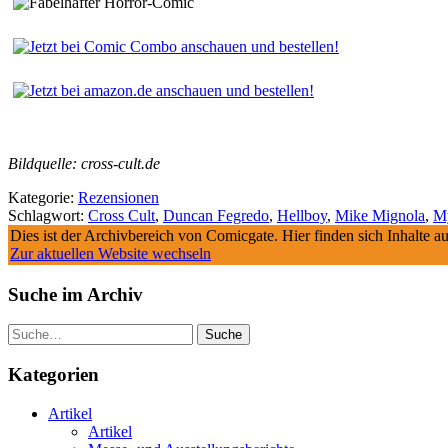
Bildquelle: cross-cult.de
Kategorie:
Rezensionen
Schlagwort:
Cross Cult
,
Duncan Fegredo
,
Hellboy
,
Mike Mignola
,
My
Dies ist der Archivbereich von Comicgate. Hier finden sich Inhalte 
Zur aktuellen Website wechseln
Suche im Archiv
Suche
Kategorien
Artikel
Artikel