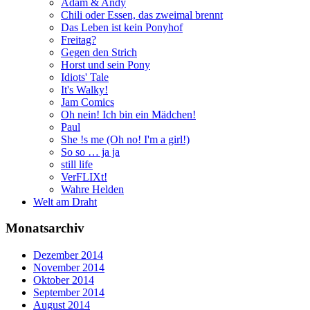
Adam & Andy
Chili oder Essen, das zweimal brennt
Das Leben ist kein Ponyhof
Freitag?
Gegen den Strich
Horst und sein Pony
Idiots' Tale
It's Walky!
Jam Comics
Oh nein! Ich bin ein Mädchen!
Paul
She !s me (Oh no! I'm a girl!)
So so … ja ja
still life
VerFLIXt!
Wahre Helden
Welt am Draht
Monatsarchiv
Dezember 2014
November 2014
Oktober 2014
September 2014
August 2014