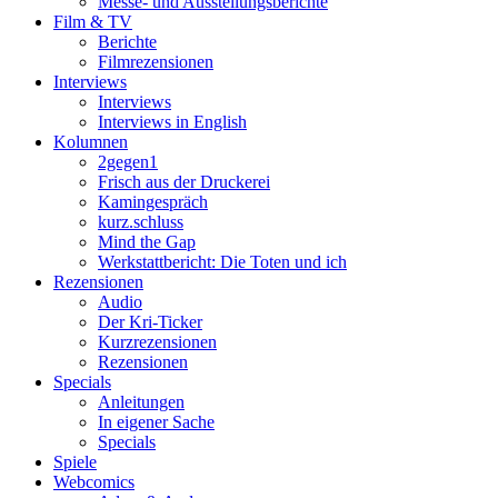
Messe- und Ausstellungsberichte
Film & TV
Berichte
Filmrezensionen
Interviews
Interviews
Interviews in English
Kolumnen
2gegen1
Frisch aus der Druckerei
Kamingespräch
kurz.schluss
Mind the Gap
Werkstattbericht: Die Toten und ich
Rezensionen
Audio
Der Kri-Ticker
Kurzrezensionen
Rezensionen
Specials
Anleitungen
In eigener Sache
Specials
Spiele
Webcomics