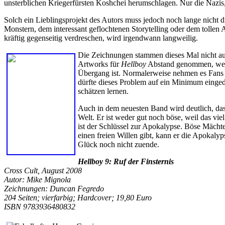
unsterblichen Kriegerfürsten Koshchei herumschlagen. Nur die Nazis,
Solch ein Lieblingsprojekt des Autors muss jedoch noch lange nicht 
Monstern, dem interessant geflochtenen Storytelling oder dem tollen
kräftig gegenseitig verdreschen, wird irgendwann langweilig.
Die Zeichnungen stammen dieses Mal nicht a
Artworks für
Hellboy
Abstand genommen, weil e
Übergang ist. Normalerweise nehmen es Fans ü
dürfte dieses Problem auf ein Minimum einge
schätzen lernen.
Auch in dem neuesten Band wird deutlich, dass
Welt. Er ist weder gut noch böse, weil das vi
ist der Schlüssel zur Apokalypse. Böse Mächt
einen freien Willen gibt, kann er die Apokaly
Glück noch nicht zuende.
Hellboy 9: Ruf der Finsternis
Cross Cult, August 2008
Autor: Mike Mignola
Zeichnungen: Duncan Fegredo
204 Seiten; vierfarbig; Hardcover; 19,80 Euro
ISBN 9783936480832