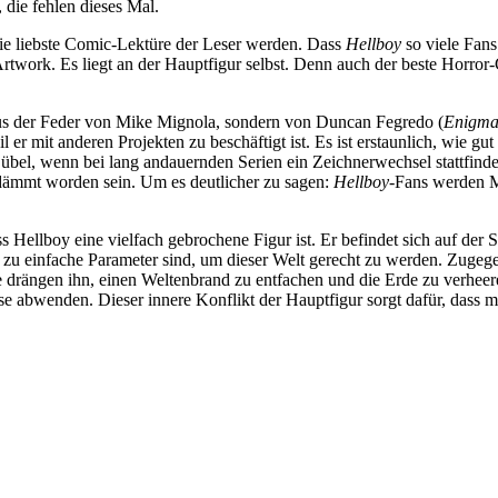
 die fehlen dieses Mal.
die liebste Comic-Lektüre der Leser werden. Dass
Hellboy
so viele Fans 
 Artwork. Es liegt an der Hauptfigur selbst. Denn auch der beste Horr
us der Feder von Mike Mignola, sondern von Duncan Fegredo (
Enigm
r mit anderen Projekten zu beschäftigt ist. Es ist erstaunlich, wie gut
bel, wenn bei lang andauernden Serien ein Zeichnerwechsel stattfindet
dämmt worden sein. Um es deutlicher zu sagen:
Hellboy
-Fans werden M
 Hellboy eine vielfach gebrochene Figur ist. Er befindet sich auf der S
el zu einfache Parameter sind, um dieser Welt gerecht zu werden. Zuge
e drängen ihn, einen Weltenbrand zu entfachen und die Erde zu verheer
pse abwenden. Dieser innere Konflikt der Hauptfigur sorgt dafür, dass 