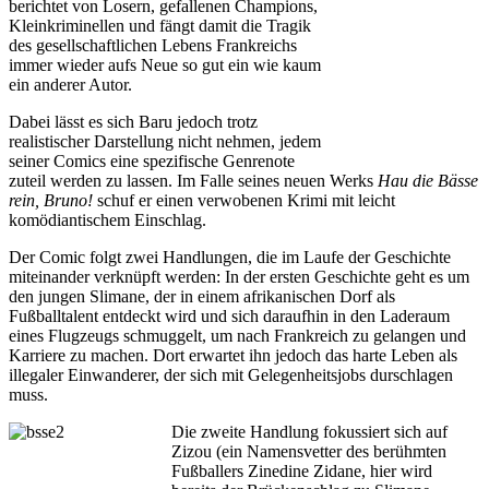
berichtet von Losern, gefallenen Champions,
Kleinkriminellen und fängt damit die Tragik
des gesellschaftlichen Lebens Frankreichs
immer wieder aufs Neue so gut ein wie kaum
ein anderer Autor.
Dabei lässt es sich Baru jedoch trotz
realistischer Darstellung nicht nehmen, jedem
seiner Comics eine spezifische Genrenote
zuteil werden zu lassen. Im Falle seines neuen Werks
Hau die Bässe
rein, Bruno!
schuf er einen verwobenen Krimi mit leicht
komödiantischem Einschlag.
Der Comic folgt zwei Handlungen, die im Laufe der Geschichte
miteinander verknüpft werden: In der ersten Geschichte geht es um
den jungen Slimane, der in einem afrikanischen Dorf als
Fußballtalent entdeckt wird und sich daraufhin in den Laderaum
eines Flugzeugs schmuggelt, um nach Frankreich zu gelangen und
Karriere zu machen. Dort erwartet ihn jedoch das harte Leben als
illegaler Einwanderer, der sich mit Gelegenheitsjobs durschlagen
muss.
Die zweite Handlung fokussiert sich auf
Zizou (ein Namensvetter des berühmten
Fußballers Zinedine Zidane, hier wird