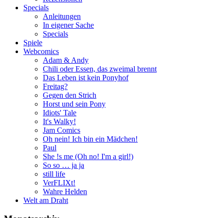
Specials
Anleitungen
In eigener Sache
Specials
Spiele
Webcomics
Adam & Andy
Chili oder Essen, das zweimal brennt
Das Leben ist kein Ponyhof
Freitag?
Gegen den Strich
Horst und sein Pony
Idiots' Tale
It's Walky!
Jam Comics
Oh nein! Ich bin ein Mädchen!
Paul
She !s me (Oh no! I'm a girl!)
So so … ja ja
still life
VerFLIXt!
Wahre Helden
Welt am Draht