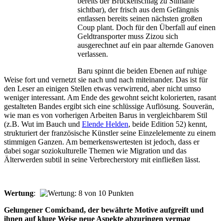
bereits der Brückenschlag zu Slimane
sichtbar), der frisch aus dem Gefängnis
entlassen bereits seinen nächsten großen
Coup plant. Doch für den Überfall auf einen
Geldtransporter muss Zizou sich
ausgerechnet auf ein paar alternde Ganoven
verlassen.
Baru spinnt die beiden Ebenen auf ruhige
Weise fort und vernetzt sie nach und nach miteinander. Das ist für
den Leser an einigen Stellen etwas verwirrend, aber nicht umso
weniger interessant. Am Ende des gewohnt seicht kolorierten, rasant
gestalteten Bandes ergibt sich eine schlüssige Auflösung. Souverän,
wie man es von vorherigen Arbeiten Barus in vergleichbarem Stil
(z.B. Wut im Bauch und
Elende Helden
, beide Edition 52) kennt,
strukturiert der französische Künstler seine Einzelelemente zu einem
stimmigen Ganzen. Am bemerkenswertesten ist jedoch, dass er
dabei sogar soziokulturelle Themen wie Migration und das
Älterwerden subtil in seine Verbrecherstory mit einfließen lässt.
Wertung
:
Gelungener Comicband, der bewährte Motive aufgreift und
ihnen auf kluge Weise neue Aspekte abzuringen vermag