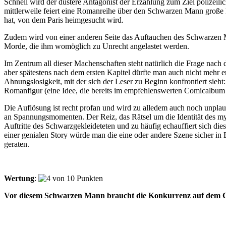
Schnell wird der düstere Antagonist der Erzählung zum Ziel polizeil
mittlerweile feiert eine Romanreihe über den Schwarzen Mann große 
hat, von dem Paris heimgesucht wird.
Zudem wird von einer anderen Seite das Auftauchen des Schwarzen 
Morde, die ihm womöglich zu Unrecht angelastet werden.
Im Zentrum all dieser Machenschaften steht natürlich die Frage nach d
aber spätestens nach dem ersten Kapitel dürfte man auch nicht mehr
Ahnungslosigkeit, mit der sich der Leser zu Beginn konfrontiert sieh
Romanfigur (eine Idee, die bereits im empfehlenswerten Comicalbu
Die Auflösung ist recht profan und wird zu alledem auch noch unplausi
an Spannungsmomenten. Der Reiz, das Rätsel um die Identität des mys
Auftritte des Schwarzgekleideteten und zu häufig echauffiert sich di
einer genialen Story würde man die eine oder andere Szene sicher in 
geraten.
Wertung
:
Vor diesem Schwarzen Mann braucht die Konkurrenz auf dem Co