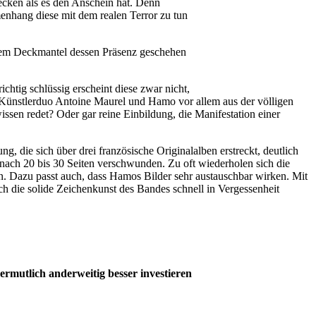
ecken als es den Anschein hat. Denn
enhang diese mit dem realen Terror zu tun
dem Deckmantel dessen Präsenz geschehen
chtig schlüssig erscheint diese zwar nicht,
 Künstlerduo Antoine Maurel und Hamo vor allem aus der völligen
issen redet? Oder gar reine Einbildung, die Manifestation einer
, die sich über drei französische Originalalben erstreckt, deutlich
 nach 20 bis 30 Seiten verschwunden. Zu oft wiederholen sich die
en. Dazu passt auch, dass Hamos Bilder sehr austauschbar wirken. Mit
ch die solide Zeichenkunst des Bandes schnell in Vergessenheit
mutlich anderweitig besser investieren