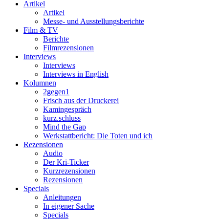
Artikel
Artikel
Messe- und Ausstellungsberichte
Film & TV
Berichte
Filmrezensionen
Interviews
Interviews
Interviews in English
Kolumnen
2gegen1
Frisch aus der Druckerei
Kamingespräch
kurz.schluss
Mind the Gap
Werkstattbericht: Die Toten und ich
Rezensionen
Audio
Der Kri-Ticker
Kurzrezensionen
Rezensionen
Specials
Anleitungen
In eigener Sache
Specials