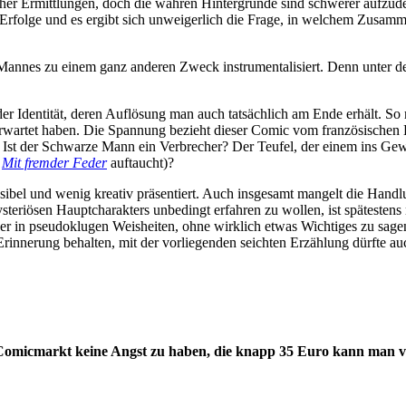
icher Ermittlungen, doch die wahren Hintergründe sind schwerer aufzud
Erfolge und es ergibt sich unweigerlich die Frage, in welchem Zusamm
Mannes zu einem ganz anderen Zweck instrumentalisiert. Denn unter 
er Identität, deren Auflösung man auch tatsächlich am Ende erhält. So ri
 erwartet haben. Die Spannung bezieht dieser Comic vom französischen
t: Ist der Schwarze Mann ein Verbrecher? Der Teufel, der einem ins Gew
m
Mit fremder Feder
auftaucht)?
bel und wenig kreativ präsentiert. Auch insgesamt mangelt die Handlung
teriösen Hauptcharakters unbedingt erfahren zu wollen, ist spätestens
eser in pseudoklugen Weisheiten, ohne wirklich etwas Wichtiges zu sag
Erinnerung behalten, mit der vorliegenden seichten Erzählung dürfte au
micmarkt keine Angst zu haben, die knapp 35 Euro kann man ver