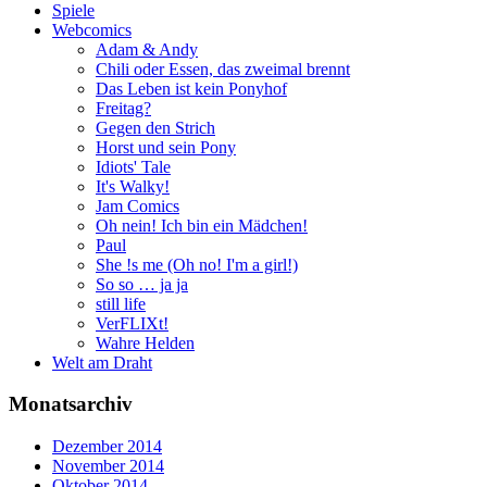
Spiele
Webcomics
Adam & Andy
Chili oder Essen, das zweimal brennt
Das Leben ist kein Ponyhof
Freitag?
Gegen den Strich
Horst und sein Pony
Idiots' Tale
It's Walky!
Jam Comics
Oh nein! Ich bin ein Mädchen!
Paul
She !s me (Oh no! I'm a girl!)
So so … ja ja
still life
VerFLIXt!
Wahre Helden
Welt am Draht
Monatsarchiv
Dezember 2014
November 2014
Oktober 2014