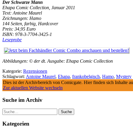
Der Schwarze Mann
Ehapa Comic Collection, Januar 2011
Text: Antoine Maurel
Zeichnungen: Hamo
144 Seiten, farbig, Hardcover
Preis: 34,95 Euro
ISBN: 978-3-7704-3425-1
Leseprobe
Abbildungen: © der dt. Ausgabe: Ehapa Comic Collection
Kategorie:
Rezensionen
Schlagwort:
Antoine Maurel
,
Ehapa
,
frankobelgisch
,
Hamo
,
Mystery
Dies ist der Archivbereich von Comicgate. Hier finden sich Inhalte 
Zur aktuellen Website wechseln
Suche im Archiv
Suche
Kategorien