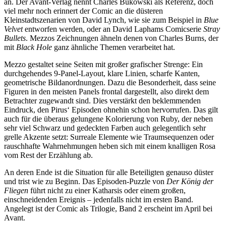
an. Der Avant-Verlag nennt Charles Bukowski als Referenz, doch
viel mehr noch erinnert der Comic an die düsteren
Kleinstadtszenarien von David Lynch, wie sie zum Beispiel in
Blue
Velvet
entworfen werden, oder an David Laphams Comicserie
Stray
Bullets
. Mezzos Zeichnungen ähneln denen von Charles Burns, der
mit
Black Hole
ganz ähnliche Themen verarbeitet hat.
Mezzo gestaltet seine Seiten mit großer grafischer Strenge: Ein
durchgehendes 9-Panel-Layout, klare Linien, scharfe Kanten,
geometrische Bildanordnungen. Dazu die Besonderheit, dass seine
Figuren in den meisten Panels frontal dargestellt, also direkt dem
Betrachter zugewandt sind. Dies verstärkt den beklemmenden
Eindruck, den Pirus‘ Episoden ohnehin schon hervorrufen. Das gilt
auch für die überaus gelungene Kolorierung von Ruby, der neben
sehr viel Schwarz und gedeckten Farben auch gelegentlich sehr
grelle Akzente setzt: Surreale Elemente wie Traumsequenzen oder
rauschhafte Wahrnehmungen heben sich mit einem knalligen Rosa
vom Rest der Erzählung ab.
An deren Ende ist die Situation für alle Beteiligten genauso düster
und trist wie zu Beginn. Das Episoden-Puzzle von
Der König der
Fliegen
führt nicht zu einer Katharsis oder einem großen,
einschneidenden Ereignis – jedenfalls nicht im ersten Band.
Angelegt ist der Comic als Trilogie, Band 2 erscheint im April bei
Avant.