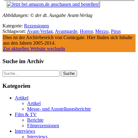
Abbildungen: © der dt. Ausgabe Avant-Verlag
Kategorie:
Rezensionen
Schlagwort:
Avant-Verlag
,
Avantgarde
,
Horror
,
Mezzo
,
Pirus
Dies ist der Archivbereich von Comicgate. Hier finden sich Inhalte
aus den Jahren 2005-2014.
Zur aktuellen Website wechseln
Suche im Archiv
Suche
Kategorien
Artikel
Artikel
Messe- und Ausstellungsberichte
Film & TV
Berichte
Filmrezensionen
Interviews
Interviews