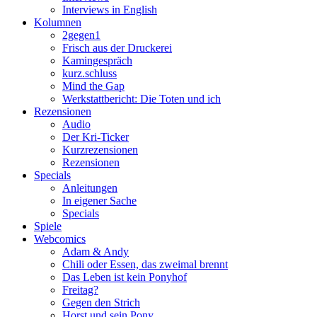
Interviews in English
Kolumnen
2gegen1
Frisch aus der Druckerei
Kamingespräch
kurz.schluss
Mind the Gap
Werkstattbericht: Die Toten und ich
Rezensionen
Audio
Der Kri-Ticker
Kurzrezensionen
Rezensionen
Specials
Anleitungen
In eigener Sache
Specials
Spiele
Webcomics
Adam & Andy
Chili oder Essen, das zweimal brennt
Das Leben ist kein Ponyhof
Freitag?
Gegen den Strich
Horst und sein Pony