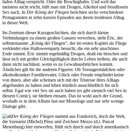
faden Alltag verspricht. Oder die Bowlingbahn. Und weil das
meistens nicht reicht, hilft man mit Drogen, Alkohol und freudlosem
Sex nach. In
Der König der Fliegen
berichten sechs verschiedene
Protagonisten in zehn kurzen Episoden aus ihrem trostlosen Alltag
in dieser Welt.
Im Zentrum dieser Kurzgeschichten, die sich durch kleine
Verbindungen zu einem großen Ganzen verweben, steht Éric, der
selbsternannte „König der Fliegen“, der im ersten Kapitel als Fliege
verkleidet eine Halloweenparty besucht, die ein sehr unschönes
Ende nimmt. Éric nimmt regelmäßig Drogen, dealt ein bisschen und
lässt sich mit großer Gleichgültigkeit durchs Leben treiben, die auch
dann nicht nachlässt, wenn es zu Gewaltausbrüchen kommt.
Ähnliches gilt für die anderen Figuren: Ob Teenagermädchen oder
alkoholkranker Familienvater, Glück oder Freude empfindet keine
von ihnen, aber alle scheinen sich mit der Tristesse ihres Alltags
abgefunden zu haben und leben letztlich ausschließlich für sich
selbst. Egal wie viel Sex sie auch haben (es gibt ziemich viel Sex in
diesem Comic), sie bleiben einsam. Das ist wohl auch der Grund,
weshalb es in dem Album fast nur Monologe und nur sehr wenige
Dialoge gibt.
Der König der Fliegen
stammt aus Frankreich, doch die Welt,
die Szenarist (Michel) Pirus und Zeichner Mezzo (d.i. Pascal
Mesenburg) hier entwerfen, fühlt sich durch und durch amerikanisch