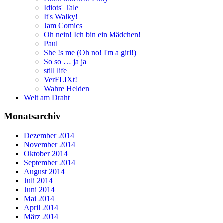
Idiots' Tale
It's Walky!
Jam Comics
Oh nein! Ich bin ein Mädchen!
Paul
She !s me (Oh no! I'm a girl!)
So so … ja ja
still life
VerFLIXt!
Wahre Helden
Welt am Draht
Monatsarchiv
Dezember 2014
November 2014
Oktober 2014
September 2014
August 2014
Juli 2014
Juni 2014
Mai 2014
April 2014
März 2014