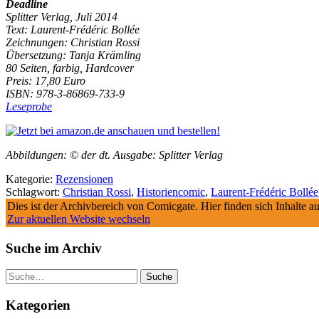
Deadline
Splitter Verlag, Juli 2014
Text: Laurent-Frédéric Bollée
Zeichnungen: Christian Rossi
Übersetzung: Tanja Krämling
80 Seiten, farbig, Hardcover
Preis: 17,80 Euro
ISBN: 978-3-86869-733-9
Leseprobe
Abbildungen: © der dt. Ausgabe: Splitter Verlag
Kategorie:
Rezensionen
Schlagwort:
Christian Rossi
,
Historiencomic
,
Laurent-Frédéric Bollée
Dies ist der Archivbereich von Comicgate. Hier finden sich Inhalte 
Zur aktuellen Website wechseln
Suche im Archiv
Suche
Kategorien