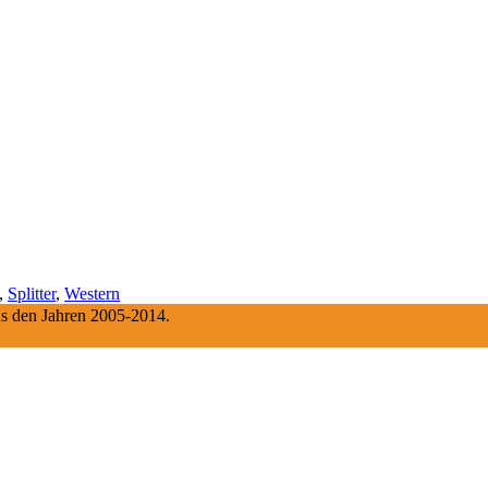
,
Splitter
,
Western
aus den Jahren 2005-2014.