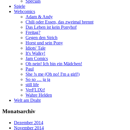
Specials
Spiele
Webcomics
Adam & Andy
Chili oder Essen, das zweimal brennt
Das Leben ist kein Ponyhof
Freitag?
Gegen den Strich
Horst und sein Pony
Idiots' Tale
It's Walky!
Jam Comics
Oh nein! Ich bin ein Mädchen!
Paul
She !s me (Oh no! I'm a girl!)
So so … ja ja
still life
VerFLIXt!
Wahre Helden
Welt am Draht
Monatsarchiv
Dezember 2014
November 2014