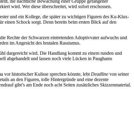
tellt, die nächtliche Bewachung einer Gruppe gefangener
ert wird. Wer diese überschreitet, wird sofort erschossen.
Lester und ein Kollege, die später zu wichtigen Figuren des Ku-Klux-
ür einen Schock sorgt. Denn bereits beim ersten Blick auf den
r die Rechte der Schwarzen eintretenden Adoptivvater aufwuchs und
erden im Angesicht des brutalen Rassismus.
ngefühl dargereicht wird. Die Handlung kommt zu einem runden und
nell abgehandelt und lassen noch viele Lücken in Paughams
 vor historischer Kulisse sprechen könnte, lebt
Deadline
von seiner
tails an den Figuren, tolle Hintergründe und eine dezente
endrauf gibt’s am Ende noch acht Seiten zusätzliches Skizzenmaterial.