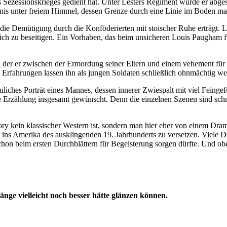
Sezessionskrieges gedient hat. Unter Lesters Regiment wurde er abges
s unter freiem Himmel, dessen Grenze durch eine Linie im Boden marki
r die Demütigung durch die Konföderierten mit stoischer Ruhe erträgt. 
lich zu beseitigen. Ein Vorhaben, das beim unsicheren Louis Paugham f
in der er zwischen der Ermordung seiner Eltern und einem vehement fü
 Erfahrungen lassen ihn als jungen Soldaten schließlich ohnmächtig w
hauliches Porträt eines Mannes, dessen innerer Zwiespalt mit viel Fei
e Erzählung insgesamt gewünscht. Denn die einzelnen Szenen sind sch
ry kein klassischer Western ist, sondern man hier eher von einem Drama
 ins Amerika des ausklingenden 19. Jahrhunderts zu versetzen. Viele De
chon beim ersten Durchblättern für Begeisterung sorgen dürfte. Und ob
nge vielleicht noch besser hätte glänzen können.