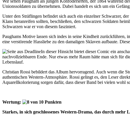
Wir sehen Paugham als jungen Konföderierten, der 1864 während des 
Unionssoldaten zu übernehmen. Dabei handelt es sich um ein Gefängni
Unter den Sträflingen befindet sich auch ein einzelner Schwarzer, de
Klans heranreifen sollten, beschließen, den schwarzen Soldaten heim
Schwarzen war er von diesem fasziniert.
Paughams Motive lassen sich indes in seine Kindheit zurückführen, 
eine verstörende Hassliebe zu den damaligen Sklaven aufbaute. Diese
In dieser Hinsicht bietet dieser Comic ein ansc
nachvollziehbaren Ende. Nur etwas mehr Raum hätte man sich für di
Lebenslauf.
Christian Rossi bebildert das Album hervorragend. Auch wenn die Sto
authentischen Western-Atmosphäre. Rossi gelingt es, den Leser direkt
Aquarellkolorierung sorgen dafür, dass dieser Band bei vielen wohl s
Wertung:
Starkes, in sich geschlossenes Western-Drama, das durch mehr Lä