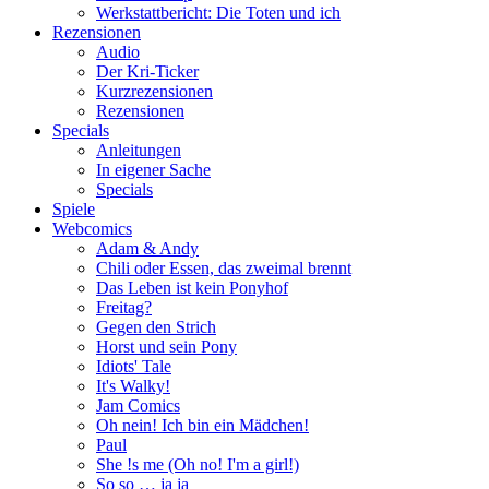
Werkstattbericht: Die Toten und ich
Rezensionen
Audio
Der Kri-Ticker
Kurzrezensionen
Rezensionen
Specials
Anleitungen
In eigener Sache
Specials
Spiele
Webcomics
Adam & Andy
Chili oder Essen, das zweimal brennt
Das Leben ist kein Ponyhof
Freitag?
Gegen den Strich
Horst und sein Pony
Idiots' Tale
It's Walky!
Jam Comics
Oh nein! Ich bin ein Mädchen!
Paul
She !s me (Oh no! I'm a girl!)
So so … ja ja