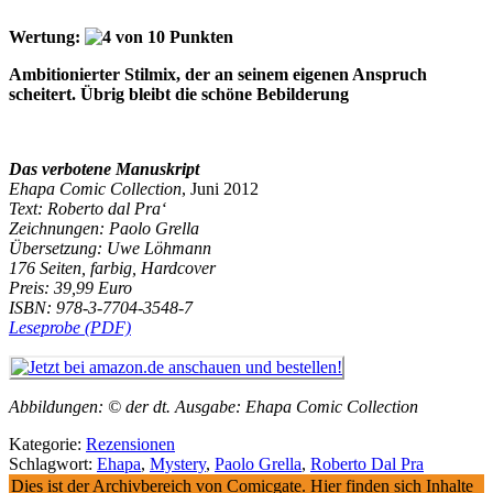
Wertung:
Ambitionierter Stilmix, der an seinem eigenen Anspruch
scheitert. Übrig bleibt die schöne Bebilderung
Das verbotene Manuskript
Ehapa Comic Collection
, Juni 2012
Text: Roberto dal Pra‘
Zeichnungen: Paolo Grella
Übersetzung: Uwe Löhmann
176 Seiten, farbig, Hardcover
Preis: 39,99 Euro
ISBN: 978-3-7704-3548-7
Leseprobe (PDF)
Abbildungen: © der dt. Ausgabe: Ehapa Comic Collection
Kategorie:
Rezensionen
Schlagwort:
Ehapa
,
Mystery
,
Paolo Grella
,
Roberto Dal Pra
Dies ist der Archivbereich von Comicgate. Hier finden sich Inhalte