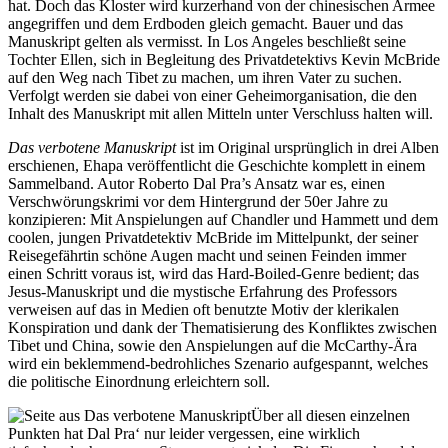
hat. Doch das Kloster wird kurzerhand von der chinesischen Armee
angegriffen und dem Erdboden gleich gemacht. Bauer und das
Manuskript gelten als vermisst. In Los Angeles beschließt seine
Tochter Ellen, sich in Begleitung des Privatdetektivs Kevin McBride
auf den Weg nach Tibet zu machen, um ihren Vater zu suchen.
Verfolgt werden sie dabei von einer Geheimorganisation, die den
Inhalt des Manuskript mit allen Mitteln unter Verschluss halten will.
Das verbotene Manuskript
ist im Original ursprünglich in drei Alben
erschienen, Ehapa veröffentlicht die Geschichte komplett in einem
Sammelband. Autor Roberto Dal Pra’s Ansatz war es, einen
Verschwörungskrimi vor dem Hintergrund der 50er Jahre zu
konzipieren: Mit Anspielungen auf Chandler und Hammett und dem
coolen, jungen Privatdetektiv McBride im Mittelpunkt, der seiner
Reisegefährtin schöne Augen macht und seinen Feinden immer
einen Schritt voraus ist, wird das Hard-Boiled-Genre bedient; das
Jesus-Manuskript und die mystische Erfahrung des Professors
verweisen auf das in Medien oft benutzte Motiv der klerikalen
Konspiration und dank der Thematisierung des Konfliktes zwischen
Tibet und China, sowie den Anspielungen auf die McCarthy-Ära
wird ein beklemmend-bedrohliches Szenario aufgespannt, welches
die politische Einordnung erleichtern soll.
Über all diesen einzelnen
Punkten hat Dal Pra‘ nur leider vergessen, eine wirklich