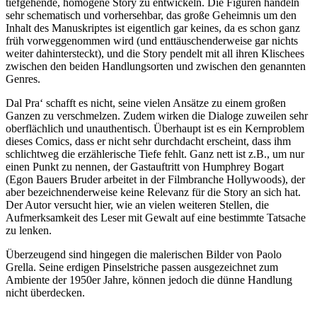
tiefgehende, homogene Story zu entwickeln. Die Figuren handeln
sehr schematisch und vorhersehbar, das große Geheimnis um den
Inhalt des Manuskriptes ist eigentlich gar keines, da es schon ganz
früh vorweggenommen wird (und enttäuschenderweise gar nichts
weiter dahintersteckt), und die Story pendelt mit all ihren Klischees
zwischen den beiden Handlungsorten und zwischen den genannten
Genres.
Dal Pra‘ schafft es nicht, seine vielen Ansätze zu einem großen
Ganzen zu verschmelzen. Zudem wirken die Dialoge zuweilen sehr
oberflächlich und unauthentisch. Überhaupt ist es ein Kernproblem
dieses Comics, dass er nicht sehr durchdacht erscheint, dass ihm
schlichtweg die erzählerische Tiefe fehlt. Ganz nett ist z.B., um nur
einen Punkt zu nennen, der Gastauftritt von Humphrey Bogart
(Egon Bauers Bruder arbeitet in der Filmbranche Hollywoods), der
aber bezeichnenderweise keine Relevanz für die Story an sich hat.
Der Autor versucht hier, wie an vielen weiteren Stellen, die
Aufmerksamkeit des Leser mit Gewalt auf eine bestimmte Tatsache
zu lenken.
Überzeugend sind hingegen die malerischen Bilder von Paolo
Grella. Seine erdigen Pinselstriche passen ausgezeichnet zum
Ambiente der 1950er Jahre, können jedoch die dünne Handlung
nicht überdecken.