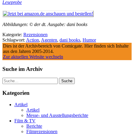
Leseprobe
Abbildungen: © der dt. Ausgabe: dani books
Kategorie:
Rezensionen
Schlagwort:
Action
,
Agenten
,
dani books
,
Humor
Dies ist der Archivbereich von Comicgate. Hier finden sich Inhalte
aus den Jahren 2005-2014.
Zur aktuellen Website wechseln
Suche im Archiv
Suche
Kategorien
Artikel
Artikel
Messe- und Ausstellungsberichte
Film & TV
Berichte
Filmrezensionen