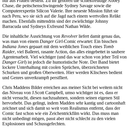
nur aus Frauen besteht. Zu ihr gehören die schießfreudige Abbey
Chase, die peitschenschwingende Sydney Savage sowie die
Computerexpertin Silicon Valerie. Ihre neueste Mission führt sie
nach Peru, wo sie sich auf die Jagd nach einem wertvollen Relikt
machen. Ebenfalls mittendrin sind der zwielichtige Johnny
Barracuda und Sydneys Exfreund Nathan Wilde.
Die inhaltliche Ausrichtung von
Revolver
liefert damit genau das,
was man von einem
Danger Girl
-Comic erwartet: Ein bisschen
Indiana Jones
gepaart mit dem weiblichen Touch eines
Tomb
Raider
, viel Ballerei, rasante Action, das alles eingebettet in saubere
Agentenarbeit. Viel wichtiger (und das war schon von jeher Teil von
Danger Girl
) ist jedoch die humoristische Note. Der Band bietet
lockere Unterhaltung mit coolen Sprüchen, überzeichneten
Schurken und großen Oberweiten. Hier werden Klischees bedient
und Genres unverkrampft persifliert.
Chris Maddens Bilder erreichen aus meiner Sicht bei weitem nicht
das Niveau von J.Scott Campbell, umso wichtiger ist es, dass er
nicht versucht, diesen nachzuahmen, sondern seinen eigenen Stil
hervorhebt. Das gelingt, indem Madden sehr kantig und cartoonhaft
zeichnet und sich damit so weit vom Realismus entfernt, dass der
Comic fast schon wie ein Zeichentrickfilm wirkt. Das muss man
nicht unbedingt mögen, passt aber nicht schlecht zu den vielen
Explosionen und Schussgefechten.