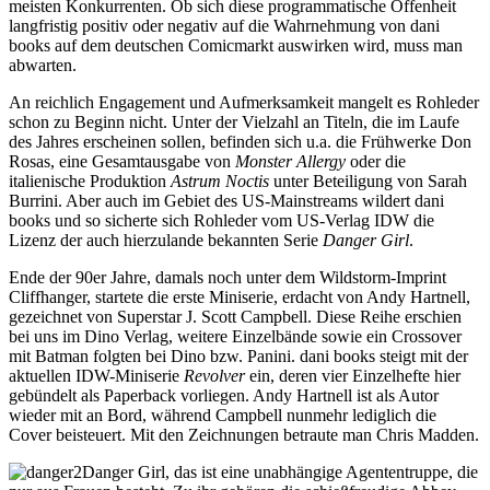
meisten Konkurrenten. Ob sich diese programmatische Offenheit
langfristig positiv oder negativ auf die Wahrnehmung von dani
books auf dem deutschen Comicmarkt auswirken wird, muss man
abwarten.
An reichlich Engagement und Aufmerksamkeit mangelt es Rohleder
schon zu Beginn nicht. Unter der Vielzahl an Titeln, die im Laufe
des Jahres erscheinen sollen, befinden sich u.a. die Frühwerke Don
Rosas, eine Gesamtausgabe von
Monster Allergy
oder die
italienische Produktion
Astrum Noctis
unter Beteiligung von Sarah
Burrini. Aber auch im Gebiet des US-Mainstreams wildert dani
books und so sicherte sich Rohleder vom US-Verlag IDW die
Lizenz der auch hierzulande bekannten Serie
Danger Girl
.
Ende der 90er Jahre, damals noch unter dem Wildstorm-Imprint
Cliffhanger, startete die erste Miniserie, erdacht von Andy Hartnell,
gezeichnet von Superstar J. Scott Campbell. Diese Reihe erschien
bei uns im Dino Verlag, weitere Einzelbände sowie ein Crossover
mit Batman folgten bei Dino bzw. Panini. dani books steigt mit der
aktuellen IDW-Miniserie
Revolver
ein, deren vier Einzelhefte hier
gebündelt als Paperback vorliegen. Andy Hartnell ist als Autor
wieder mit an Bord, während Campbell nunmehr lediglich die
Cover beisteuert. Mit den Zeichnungen betraute man Chris Madden.
Danger Girl, das ist eine unabhängige Agententruppe, die