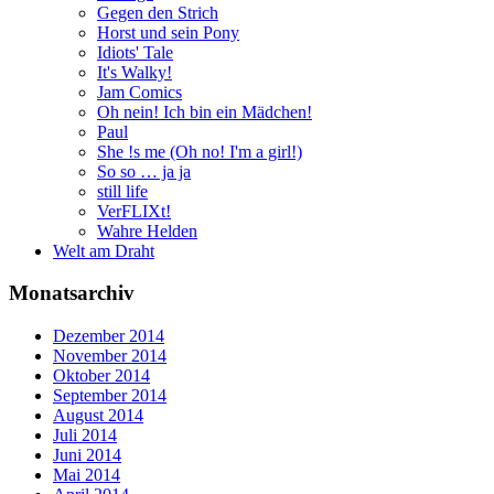
Gegen den Strich
Horst und sein Pony
Idiots' Tale
It's Walky!
Jam Comics
Oh nein! Ich bin ein Mädchen!
Paul
She !s me (Oh no! I'm a girl!)
So so … ja ja
still life
VerFLIXt!
Wahre Helden
Welt am Draht
Monatsarchiv
Dezember 2014
November 2014
Oktober 2014
September 2014
August 2014
Juli 2014
Juni 2014
Mai 2014