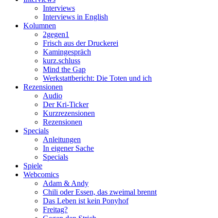
Interviews
Interviews in English
Kolumnen
2gegen1
Frisch aus der Druckerei
Kamingespräch
kurz.schluss
Mind the Gap
Werkstattbericht: Die Toten und ich
Rezensionen
Audio
Der Kri-Ticker
Kurzrezensionen
Rezensionen
Specials
Anleitungen
In eigener Sache
Specials
Spiele
Webcomics
Adam & Andy
Chili oder Essen, das zweimal brennt
Das Leben ist kein Ponyhof
Freitag?