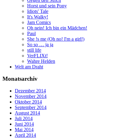
Gegen den Strich
Horst und sein Pony
Idiots' Tale
It's Walky!
Jam Comics
Oh nein! Ich bin ein Mädchen!
Paul
She !s me (Oh no! I'm a girl!)
So so … ja ja
still life
VerFLIXt!
Wahre Helden
Welt am Draht
Monatsarchiv
Dezember 2014
November 2014
Oktober 2014
September 2014
August 2014
Juli 2014
Juni 2014
Mai 2014
April 2014