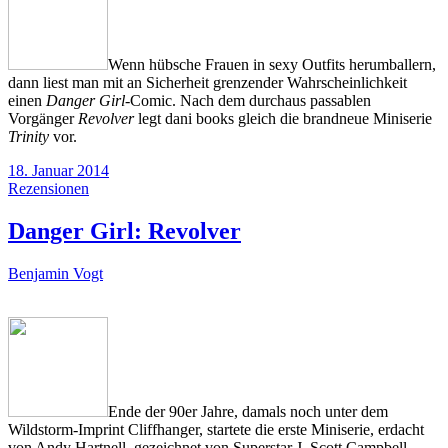
Wenn hübsche Frauen in sexy Outfits herumballern,
dann liest man mit an Sicherheit grenzender Wahrscheinlichkeit
einen
Danger Girl
-Comic. Nach dem durchaus passablen
Vorgänger
Revolver
legt dani books gleich die brandneue Miniserie
Trinity
vor.
18. Januar 2014
Rezensionen
Danger Girl: Revolver
Benjamin Vogt
Ende der 90er Jahre, damals noch unter dem
Wildstorm-Imprint Cliffhanger, startete die erste Miniserie, erdacht
von Andy Hartnell, gezeichnet von Superstar J. Scott Campbell.