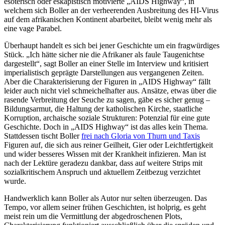
esoterisch oder eskapistisch motivierte „AIDS Highway“, in
welchem sich Boller an der verheerenden Ausbreitung des HI-Virus
auf dem afrikanischen Kontinent abarbeitet, bleibt wenig mehr als
eine vage Parabel.
Überhaupt handelt es sich bei jener Geschichte um ein fragwürdiges
Stück. „Ich hätte sicher nie die Afrikaner als faule Taugenichtse
dargestellt“, sagt Boller an einer Stelle im Interview und kritisiert
imperialistisch geprägte Darstellungen aus vergangenen Zeiten.
Aber die Charakterisierung der Figuren in „AIDS Highway“ fällt
leider auch nicht viel schmeichelhafter aus. Ansätze, etwas über die
rasende Verbreitung der Seuche zu sagen, gäbe es sicher genug –
Bildungsarmut, die Haltung der katholischen Kirche, staatliche
Korruption, archaische soziale Strukturen: Potenzial für eine gute
Geschichte. Doch in „AIDS Highway“ ist das alles kein Thema.
Stattdessen tischt Boller
frei nach Gloria von Thurn und Taxis
Figuren auf, die sich aus reiner Geilheit, Gier oder Leichtfertigkeit
und wider besseres Wissen mit der Krankheit infizieren. Man ist
nach der Lektüre geradezu dankbar, dass auf weitere Strips mit
sozialkritischem Anspruch und aktuellem Zeitbezug verzichtet
wurde.
Handwerklich kann Boller als Autor nur selten überzeugen. Das
Tempo, vor allem seiner frühen Geschichten, ist holprig, es geht
meist rein um die Vermittlung der abgedroschenen Plots,