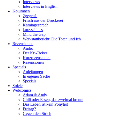
Interviews
Interviews in English
Kolumnen
2gegen1
Frisch aus der Druckerei
Kamingespräch
kurz.schluss
Mind the Gap
Werkstattbericht: Die Toten und ich
Rezensionen
Audio
Der Kri-Ticker
Kurzrezensionen
Rezensionen
Specials
Anleitungen
In eigener Sache
Specials
Spiele
Webcomics
Adam & Andy
Chili oder Essen, das zweimal brennt
Das Leben ist kein Ponyhof
Freitag?
Gegen den Strich