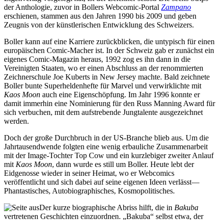
der Anthologie, zuvor in Bollers Webcomic-Portal
Zampano
erschienen, stammen aus den Jahren 1990 bis 2009 und geben
Zeugnis von der künstlerischen Entwicklung des Schweizers.
Boller kann auf eine Karriere zurückblicken, die untypisch für einen
europäischen Comic-Macher ist. In der Schweiz gab er zunächst ein
eigenes Comic-Magazin heraus, 1992 zog es ihn dann in die
Vereinigten Staaten, wo er einen Abschluss an der renommierten
Zeichnerschule Joe Kuberts in New Jersey machte. Bald zeichnete
Boller bunte Superheldenhefte für Marvel und verwirklichte mit
Kaos Moon
auch eine Eigenschöpfung. Im Jahr 1996 konnte er
damit immerhin eine Nominierung für den Russ Manning Award für
sich verbuchen, mit dem aufstrebende Jungtalente ausgezeichnet
werden.
Doch der große Durchbruch in der US-Branche blieb aus. Um die
Jahrtausendwende folgten eine wenig erbauliche Zusammenarbeit
mit der Image-Tochter Top Cow und ein kurzlebiger zweiter Anlauf
mit
Kaos Moon
, dann wurde es still um Boller. Heute lebt der
Eidgenosse wieder in seiner Heimat, wo er Webcomics
veröffentlicht und sich dabei auf seine eigenen Ideen verlässt—
Phantastisches, Autobiographisches, Kosmopolitisches.
Der kurze biographische Abriss hilft, die in
Bakuba
vertretenen Geschichten einzuordnen. „Bakuba“ selbst etwa, der