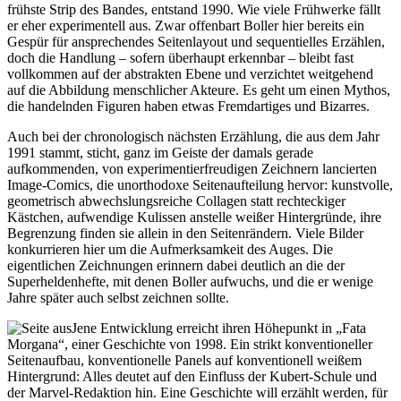
frühste Strip des Bandes, entstand 1990. Wie viele Frühwerke fällt
er eher experimentell aus. Zwar offenbart Boller hier bereits ein
Gespür für ansprechendes Seitenlayout und sequentielles Erzählen,
doch die Handlung – sofern überhaupt erkennbar – bleibt fast
vollkommen auf der abstrakten Ebene und verzichtet weitgehend
auf die Abbildung menschlicher Akteure. Es geht um einen Mythos,
die handelnden Figuren haben etwas Fremdartiges und Bizarres.
Auch bei der chronologisch nächsten Erzählung, die aus dem Jahr
1991 stammt, sticht, ganz im Geiste der damals gerade
aufkommenden, von experimentierfreudigen Zeichnern lancierten
Image-Comics, die unorthodoxe Seitenaufteilung hervor: kunstvolle,
geometrisch abwechslungsreiche Collagen statt rechteckiger
Kästchen, aufwendige Kulissen anstelle weißer Hintergründe, ihre
Begrenzung finden sie allein in den Seitenrändern. Viele Bilder
konkurrieren hier um die Aufmerksamkeit des Auges. Die
eigentlichen Zeichnungen erinnern dabei deutlich an die der
Superheldenhefte, mit denen Boller aufwuchs, und die er wenige
Jahre später auch selbst zeichnen sollte.
Jene Entwicklung erreicht ihren Höhepunkt in „Fata
Morgana“, einer Geschichte von 1998. Ein strikt konventioneller
Seitenaufbau, konventionelle Panels auf konventionell weißem
Hintergrund: Alles deutet auf den Einfluss der Kubert-Schule und
der Marvel-Redaktion hin. Eine Geschichte will erzählt werden, für