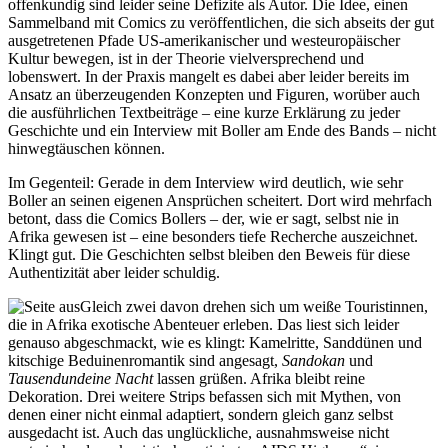
offenkundig sind leider seine Defizite als Autor. Die Idee, einen
Sammelband mit Comics zu veröffentlichen, die sich abseits der gut
ausgetretenen Pfade US-amerikanischer und westeuropäischer
Kultur bewegen, ist in der Theorie vielversprechend und
lobenswert. In der Praxis mangelt es dabei aber leider bereits im
Ansatz an überzeugenden Konzepten und Figuren, worüber auch
die ausführlichen Textbeiträge – eine kurze Erklärung zu jeder
Geschichte und ein Interview mit Boller am Ende des Bands – nicht
hinwegtäuschen können.
Im Gegenteil: Gerade in dem Interview wird deutlich, wie sehr
Boller an seinen eigenen Ansprüchen scheitert. Dort wird mehrfach
betont, dass die Comics Bollers – der, wie er sagt, selbst nie in
Afrika gewesen ist – eine besonders tiefe Recherche auszeichnet.
Klingt gut. Die Geschichten selbst bleiben den Beweis für diese
Authentizität aber leider schuldig.
Gleich zwei davon drehen sich um weiße Touristinnen,
die in Afrika exotische Abenteuer erleben. Das liest sich leider
genauso abgeschmackt, wie es klingt: Kamelritte, Sanddünen und
kitschige Beduinenromantik sind angesagt,
Sandokan
und
Tausendundeine Nacht
lassen grüßen. Afrika bleibt reine
Dekoration. Drei weitere Strips befassen sich mit Mythen, von
denen einer nicht einmal adaptiert, sondern gleich ganz selbst
ausgedacht ist. Auch das unglückliche, ausnahmsweise nicht