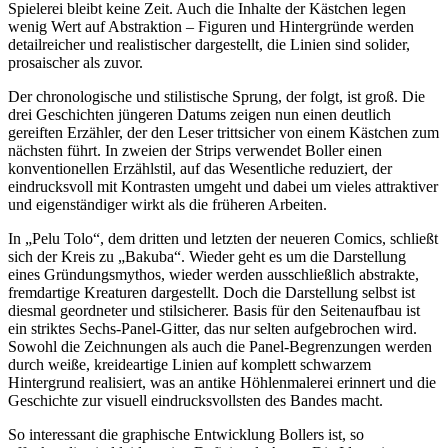
Spielerei bleibt keine Zeit. Auch die Inhalte der Kästchen legen
wenig Wert auf Abstraktion – Figuren und Hintergründe werden
detailreicher und realistischer dargestellt, die Linien sind solider,
prosaischer als zuvor.
Der chronologische und stilistische Sprung, der folgt, ist groß. Die
drei Geschichten jüngeren Datums zeigen nun einen deutlich
gereiften Erzähler, der den Leser trittsicher von einem Kästchen zum
nächsten führt. In zweien der Strips verwendet Boller einen
konventionellen Erzählstil, auf das Wesentliche reduziert, der
eindrucksvoll mit Kontrasten umgeht und dabei um vieles attraktiver
und eigenständiger wirkt als die früheren Arbeiten.
In „Pelu Tolo“, dem dritten und letzten der neueren Comics, schließt
sich der Kreis zu „Bakuba“. Wieder geht es um die Darstellung
eines Gründungsmythos, wieder werden ausschließlich abstrakte,
fremdartige Kreaturen dargestellt. Doch die Darstellung selbst ist
diesmal geordneter und stilsicherer. Basis für den Seitenaufbau ist
ein striktes Sechs-Panel-Gitter, das nur selten aufgebrochen wird.
Sowohl die Zeichnungen als auch die Panel-Begrenzungen werden
durch weiße, kreideartige Linien auf komplett schwarzem
Hintergrund realisiert, was an antike Höhlenmalerei erinnert und die
Geschichte zur visuell eindrucksvollsten des Bandes macht.
So interessant die graphische Entwicklung Bollers ist, so