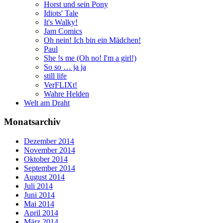
Horst und sein Pony
Idiots' Tale
It's Walky!
Jam Comics
Oh nein! Ich bin ein Mädchen!
Paul
She !s me (Oh no! I'm a girl!)
So so … ja ja
still life
VerFLIXt!
Wahre Helden
Welt am Draht
Monatsarchiv
Dezember 2014
November 2014
Oktober 2014
September 2014
August 2014
Juli 2014
Juni 2014
Mai 2014
April 2014
März 2014