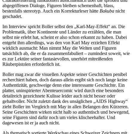
Charakterisierung funktioniert ausschließlich über die spröden und
abgegriffenen Dialoge, Figuren bleiben schemenhaft, blass,
bestenfalls stereotyp. Auch ein Korrekturleser hätte
Bakuba
nicht
geschadet.
Im Interview spricht Boller selbst den „Karl-May-Effekt“ an. Die
Problematik, über Kontinente und Länder zu erzählen, die man
selbst nie erlebt hat, scheint er also schon erkannt zu haben. Dabei
entgeht ihm allerdings, was den von Karl May erzielten Effekt
wirklich ausmacht: Man nimmt May die Welten und Figuren
tatsächlich ab, die er da zusammenfabuliert – zumindest soweit, wie
es zur Lektüre seiner fantasievollen, unerhört mitreißenden
Räuberpistolen erforderlich ist.
Boller mag zwar die visuellen Aspekte seiner Geschichten penibel
recherchiert haben, doch daraus allein ergibt sich noch lange keine
Authentizität, geschweige denn eine interessante Geschichte. Ein
platter, uninspirierter Abenteuercomic wird durch eine besonders
detailreich gezeichnete Kulisse leider auch nicht besser oder
gehaltvoller. Nicht zuletzt dank des unsäglichen „AIDS Highway“
zieht Boller im Vergleich mit May in allen Belangen den Kürzeren.
Seine Geschichten wirken nicht halb so authentisch und bewegend,
seine Figuren sind dafür noch um vieles klischeehafter. Und
dagewesen ist er ja auch nicht.
Als thematisch sortierte Werkschau eines Schweizer Zeichners mit