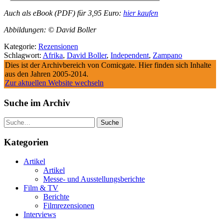
Auch als eBook (PDF) für 3,95 Euro:
hier kaufen
Abbildungen: © David Boller
Kategorie:
Rezensionen
Schlagwort:
Afrika
,
David Boller
,
Independent
,
Zampano
Dies ist der Archivbereich von Comicgate. Hier finden sich Inhalte
aus den Jahren 2005-2014.
Zur aktuellen Website wechseln
Suche im Archiv
Suche
Kategorien
Artikel
Artikel
Messe- und Ausstellungsberichte
Film & TV
Berichte
Filmrezensionen
Interviews