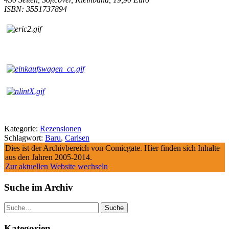
ISBN: 3551737894
Kategorie:
Rezensionen
Schlagwort:
Baru
,
Carlsen
Dies ist der Archivbereich von Comicgate. Hier finden sich Inhalte
aus den Jahren 2005-2014.
Zur aktuellen Website wechseln
Suche im Archiv
Suche
Kategorien