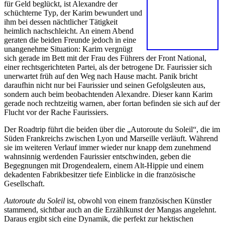
für Geld beglückt, ist Alexandre der
schüchterne Typ, der Karim bewundert und
ihm bei dessen nächtlicher Tätigkeit
heimlich nachschleicht. An einem Abend
geraten die beiden Freunde jedoch in eine
unangenehme Situation: Karim vergnügt
sich gerade im Bett mit der Frau des Führers der Front National,
einer rechtsgerichteten Partei, als der betrogene Dr. Faurissier sich
unerwartet früh auf den Weg nach Hause macht. Panik bricht
daraufhin nicht nur bei Faurissier und seinen Gefolgsleuten aus,
sondern auch beim beobachtenden Alexandre. Dieser kann Karim
gerade noch rechtzeitig warnen, aber fortan befinden sie sich auf der
Flucht vor der Rache Faurissiers.
Der Roadtrip führt die beiden über die „Autoroute du Soleil“, die im
Süden Frankreichs zwischen Lyon und Marseille verläuft. Während
sie im weiteren Verlauf immer wieder nur knapp dem zunehmend
wahnsinnig werdenden Faurissier entschwinden, geben die
Begegnungen mit Drogendealern, einem Alt-Hippie und einem
dekadenten Fabrikbesitzer tiefe Einblicke in die französische
Gesellschaft.
Autoroute du Soleil
ist, obwohl von einem französischen Künstler
stammend, sichtbar auch an die Erzählkunst der Mangas angelehnt.
Daraus ergibt sich eine Dynamik, die perfekt zur hektischen