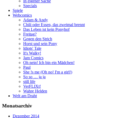
In eigener Sache
Specials
Spiele
Webcomics
Adam & Andy
Chili oder Essen, das zweimal brennt
Das Leben ist kein Ponyhof
Freitag?
Gegen den Strich
Horst und sein Pony
Idiots' Tale
It's Walky!
Jam Comics
Oh nein! Ich bin ein Mädchen!
Paul
She !s me (Oh no! I'm a girl!)
So so … ja ja
still life
VerFLIXt!
Wahre Helden
Welt am Draht
Monatsarchiv
Dezember 2014