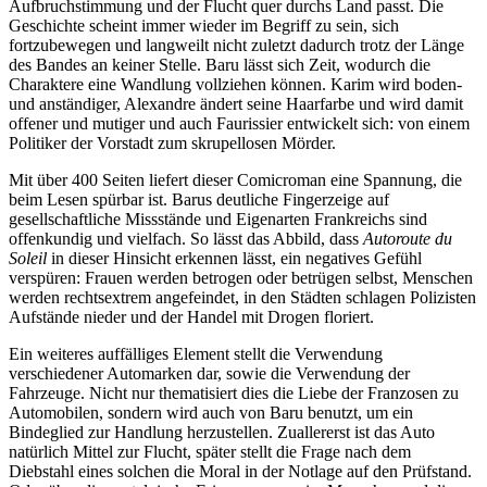
Aufbruchstimmung und der Flucht quer durchs Land passt. Die
Geschichte scheint immer wieder im Begriff zu sein, sich
fortzubewegen und langweilt nicht zuletzt dadurch trotz der Länge
des Bandes an keiner Stelle. Baru lässt sich Zeit, wodurch die
Charaktere eine Wandlung vollziehen können. Karim wird boden-
und anständiger, Alexandre ändert seine Haarfarbe und wird damit
offener und mutiger und auch Faurissier entwickelt sich: von einem
Politiker der Vorstadt zum skrupellosen Mörder.
Mit über 400 Seiten liefert dieser Comicroman eine Spannung, die
beim Lesen spürbar ist. Barus deutliche Fingerzeige auf
gesellschaftliche Missstände und Eigenarten Frankreichs sind
offenkundig und vielfach. So lässt das Abbild, dass
Autoroute du
Soleil
in dieser Hinsicht erkennen lässt, ein negatives Gefühl
verspüren: Frauen werden betrogen oder betrügen selbst, Menschen
werden rechtsextrem angefeindet, in den Städten schlagen Polizisten
Aufstände nieder und der Handel mit Drogen floriert.
Ein weiteres auffälliges Element stellt die Verwendung
verschiedener Automarken dar, sowie die Verwendung der
Fahrzeuge. Nicht nur thematisiert dies die Liebe der Franzosen zu
Automobilen, sondern wird auch von Baru benutzt, um ein
Bindeglied zur Handlung herzustellen. Zuallererst ist das Auto
natürlich Mittel zur Flucht, später stellt die Frage nach dem
Diebstahl eines solchen die Moral in der Notlage auf den Prüfstand.