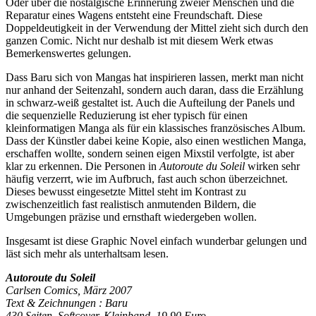
Oder über die nostalgische Erinnerung zweier Menschen und die
Reparatur eines Wagens entsteht eine Freundschaft. Diese
Doppeldeutigkeit in der Verwendung der Mittel zieht sich durch den
ganzen Comic. Nicht nur deshalb ist mit diesem Werk etwas
Bemerkenswertes gelungen.
Dass Baru sich von Mangas hat inspirieren lassen, merkt man nicht
nur anhand der Seitenzahl, sondern auch daran, dass die Erzählung
in schwarz-weiß gestaltet ist. Auch die Aufteilung der Panels und
die sequenzielle Reduzierung ist eher typisch für einen
kleinformatigen Manga als für ein klassisches französisches Album.
Dass der Künstler dabei keine Kopie, also einen westlichen Manga,
erschaffen wollte, sondern seinen eigen Mixstil verfolgte, ist aber
klar zu erkennen. Die Personen in
Autoroute du Soleil
wirken sehr
häufig verzerrt, wie im Aufbruch, fast auch schon überzeichnet.
Dieses bewusst eingesetzte Mittel steht im Kontrast zu
zwischenzeitlich fast realistisch anmutenden Bildern, die
Umgebungen präzise und ernsthaft wiedergeben wollen.
Insgesamt ist diese Graphic Novel einfach wunderbar gelungen und
läst sich mehr als unterhaltsam lesen.
Autoroute du Soleil
Carlsen Comics, März 2007
Text & Zeichnungen : Baru
430 Seiten, Softcover, Kleinband, 19,90 Euro