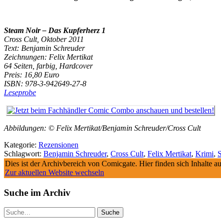
Steam Noir – Das Kupferherz 1
Cross Cult, Oktober 2011
Text: Benjamin Schreuder
Zeichnungen: Felix Mertikat
64 Seiten, farbig, Hardcover
Preis: 16,80 Euro
ISBN: 978-3-942649-27-8
Leseprobe
Abbildungen: © Felix Mertikat/Benjamin Schreuder/Cross Cult
Kategorie:
Rezensionen
Schlagwort:
Benjamin Schreuder
,
Cross Cult
,
Felix Mertikat
,
Krimi
,
Dies ist der Archivbereich von Comicgate. Hier finden sich Inhalte 
Zur aktuellen Website wechseln
Suche im Archiv
Suche