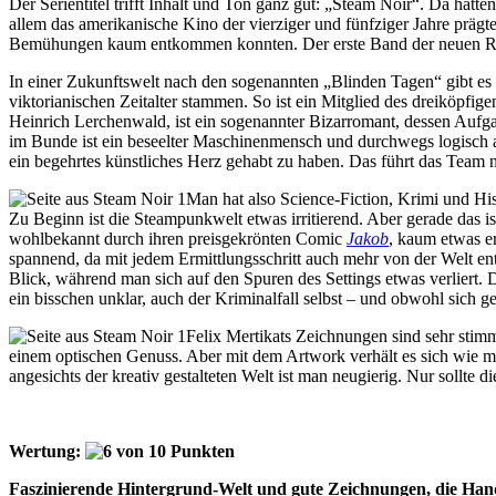
Der Serientitel trifft Inhalt und Ton ganz gut: „Steam Noir“. Da hät
allem das amerikanische Kino der vierziger und fünfziger Jahre prägte
Bemühungen kaum entkommen konnten. Der erste Band der neuen Reih
In einer Zukunftswelt nach den sogenannten „Blinden Tagen“ gibt es 
viktorianischen Zeitalter stammen. So ist ein Mitglied des dreiköpfig
Heinrich Lerchenwald, ist ein sogenannter Bizarromant, dessen Aufgab
im Bunde ist ein beseelter Maschinenmensch und durchwegs logisch a
ein begehrtes künstliches Herz gehabt zu haben. Das führt das Team 
Man hat also Science-Fiction, Krimi und His
Zu Beginn ist die Steampunkwelt etwas irritierend. Aber gerade das is
wohlbekannt durch ihren preisgekrönten Comic
Jakob
, kaum etwas er
spannend, da mit jedem Ermittlungsschritt auch mehr von der Welt enth
Blick, während man sich auf den Spuren des Settings etwas verliert.
ein bisschen unklar, auch der Kriminalfall selbst – und obwohl sich 
Felix Mertikats Zeichnungen sind sehr stimm
einem optischen Genuss. Aber mit dem Artwork verhält es sich wie mit
angesichts der kreativ gestalteten Welt ist man neugierig. Nur sollte 
Wertung:
Faszinierende Hintergrund-Welt und gute Zeichnungen, die Hand