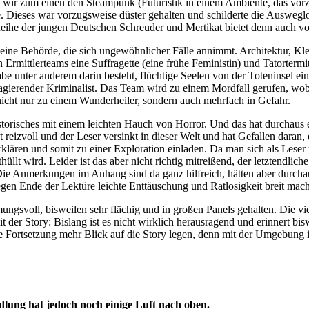
ten wir zum einen den Steampunk (Futuristik in einem Ambiente, das vor
. Dieses war vorzugsweise düster gehalten und schilderte die Ausweglos
e der jungen Deutschen Schreuder und Mertikat bietet denn auch vo
eine Behörde, die sich ungewöhnlicher Fälle annimmt. Architektur, Kle
en Ermittlerteams eine Suffragette (eine frühe Feministin) und Tatorterm
e unter anderem darin besteht, flüchtige Seelen von der Toteninsel ein
gierender Kriminalist. Das Team wird zu einem Mordfall gerufen, wobe
nicht nur zu einem Wunderheiler, sondern auch mehrfach in Gefahr.
torisches mit einem leichten Hauch von Horror. Und das hat durchaus e
t reizvoll und der Leser versinkt in dieser Welt und hat Gefallen daran
klären und somit zu einer Exploration einladen. Da man sich als Leser
üllt wird. Leider ist das aber nicht richtig mitreißend, der letztendli
 Die Anmerkungen im Anhang sind da ganz hilfreich, hätten aber durcha
gegen Ende der Lektüre leichte Enttäuschung und Ratlosigkeit breit ma
ungsvoll, bisweilen sehr flächig und in großen Panels gehalten. Die v
 der Story: Bislang ist es nicht wirklich herausragend und erinnert bi
die Fortsetzung mehr Blick auf die Story legen, denn mit der Umgebung i
lung hat jedoch noch einige Luft nach oben.