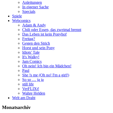
Anleitungen
In eigener Sache
Specials
Spiele
Webcomics
Adam & Andy
Chili oder Essen, das zweimal brennt
Das Leben ist kein Ponyhof
Freitag?
Gegen den Strich
Horst und sein Pony
Idiots' Tale
It's Walky!
Jam Comics
Oh nein! Ich bin ein Mädchen!
Paul
She !s me (Oh no! I'm a girl!)
So so … ja ja
still life
VerFLIXt!
Wahre Helden
Welt am Draht
Monatsarchiv