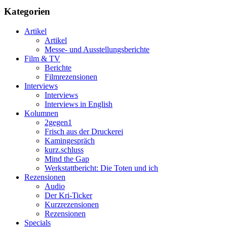
Kategorien
Artikel
Artikel
Messe- und Ausstellungsberichte
Film & TV
Berichte
Filmrezensionen
Interviews
Interviews
Interviews in English
Kolumnen
2gegen1
Frisch aus der Druckerei
Kamingespräch
kurz.schluss
Mind the Gap
Werkstattbericht: Die Toten und ich
Rezensionen
Audio
Der Kri-Ticker
Kurzrezensionen
Rezensionen
Specials