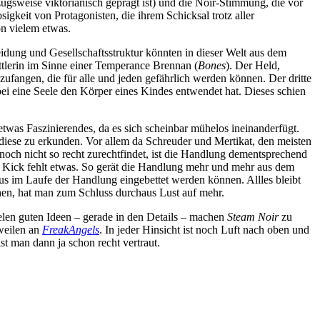
zugsweise viktorianisch geprägt ist) und die Noir-Stimmung, die vor
igkeit von Protagonisten, die ihrem Schicksal trotz aller
n vielem etwas.
idung und Gesellschaftsstruktur könnten in dieser Welt aus dem
ittlerin im Sinne einer Temperance Brennan (
Bones
). Der Held,
zufangen, die für alle und jeden gefährlich werden können. Der dritte
i eine Seele den Körper eines Kindes entwendet hat. Dieses schien
twas Faszinierendes, da es sich scheinbar mühelos ineinanderfügt.
, diese zu erkunden. Vor allem da Schreuder und Mertikat, den meisten
 noch nicht so recht zurechtfindet, ist die Handlung dementsprechend
che Kick fehlt etwas. So gerät die Handlung mehr und mehr aus dem
us im Laufe der Handlung eingebettet werden können. Allles bleibt
chen, hat man zum Schluss durchaus Lust auf mehr.
ielen guten Ideen – gerade in den Details – machen
Steam Noir
zu
sweilen an
FreakAngels
. In jeder Hinsicht ist noch Luft nach oben und
st man dann ja schon recht vertraut.