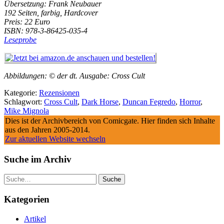
Übersetzung: Frank Neubauer
192 Seiten, farbig, Hardcover
Preis: 22 Euro
ISBN: 978-3-86425-035-4
Leseprobe
Abbildungen: © der dt. Ausgabe: Cross Cult
Kategorie:
Rezensionen
Schlagwort:
Cross Cult
,
Dark Horse
,
Duncan Fegredo
,
Horror
,
Mike Mignola
Dies ist der Archivbereich von Comicgate. Hier finden sich Inhalte
aus den Jahren 2005-2014.
Zur aktuellen Website wechseln
Suche im Archiv
Suche
Kategorien
Artikel