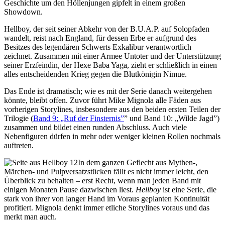
Geschichte um den Höllenjungen gipfelt in einem großen
Showdown.
Hellboy, der seit seiner Abkehr von der B.U.A.P. auf Solopfaden
wandelt, reist nach England, für dessen Erbe er aufgrund des
Besitzes des legendären Schwerts Exkalibur verantwortlich
zeichnet. Zusammen mit einer Armee Untoter und der Unterstützung
seiner Erzfeindin, der Hexe Baba Yaga, zieht er schließlich in einen
alles entscheidenden Krieg gegen die Blutkönigin Nimue.
Das Ende ist dramatisch; wie es mit der Serie danach weitergehen
könnte, bleibt offen. Zuvor führt Mike Mignola alle Fäden aus
vorherigen Storylines, insbesondere aus den beiden ersten Teilen der
Trilogie (
Band 9: „Ruf der Finsternis”
” und Band 10: „Wilde Jagd”)
zusammen und bildet einen runden Abschluss. Auch viele
Nebenfiguren dürfen in mehr oder weniger kleinen Rollen nochmals
auftreten.
In dem ganzen Geflecht aus Mythen-,
Märchen- und Pulpversatzstücken fällt es nicht immer leicht, den
Überblick zu behalten – erst Recht, wenn man jeden Band mit
einigen Monaten Pause dazwischen liest.
Hellboy
ist eine Serie, die
stark von ihrer von langer Hand im Voraus geplanten Kontinuität
profitiert. Mignola denkt immer etliche Storylines voraus und das
merkt man auch.