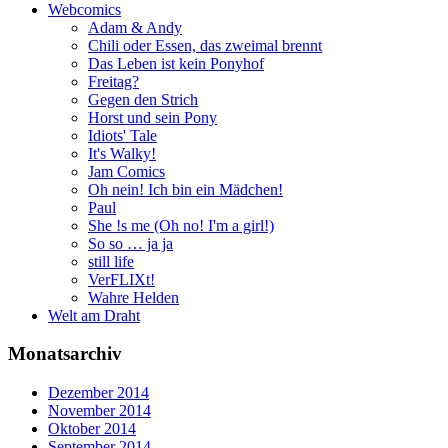
Webcomics
Adam & Andy
Chili oder Essen, das zweimal brennt
Das Leben ist kein Ponyhof
Freitag?
Gegen den Strich
Horst und sein Pony
Idiots' Tale
It's Walky!
Jam Comics
Oh nein! Ich bin ein Mädchen!
Paul
She !s me (Oh no! I'm a girl!)
So so … ja ja
still life
VerFLIXt!
Wahre Helden
Welt am Draht
Monatsarchiv
Dezember 2014
November 2014
Oktober 2014
September 2014