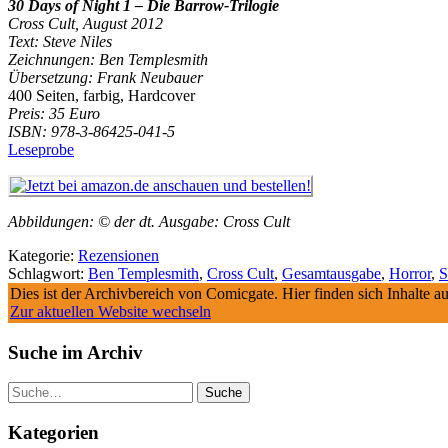
30 Days of Night 1 – Die Barrow-Trilogie
Cross Cult, August 2012
Text: Steve Niles
Zeichnungen: Ben Templesmith
Übersetzung: Frank Neubauer
400 Seiten, farbig, Hardcover
Preis: 35 Euro
ISBN: 978-3-86425-041-5
Leseprobe
Abbildungen: © der dt. Ausgabe: Cross Cult
Kategorie:
Rezensionen
Schlagwort:
Ben Templesmith
,
Cross Cult
,
Gesamtausgabe
,
Horror
,
S
Dies ist der Archivbereich von Comicgate. Hier finden sich Inhalte 
Zur aktuellen Website wechseln
Suche im Archiv
Suche
Kategorien