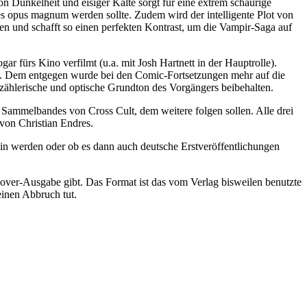
n Dunkelheit und eisiger Kälte sorgt für eine extrem schaurige
nes opus magnum werden sollte. Zudem wird der intelligente Plot von
 und schafft so einen perfekten Kontrast, um die Vampir-Saga auf
ar fürs Kino verfilmt (u.a. mit Josh Hartnett in der Hauptrolle).
en. Dem entgegen wurde bei den Comic-Fortsetzungen mehr auf die
zählerische und optische Grundton des Vorgängers beibehalten.
 Sammelbandes von Cross Cult, dem weitere folgen sollen. Alle drei
 von Christian Endres.
ein werden oder ob es dann auch deutsche Erstveröffentlichungen
dcover-Ausgabe gibt. Das Format ist das vom Verlag bisweilen benutzte
einen Abbruch tut.