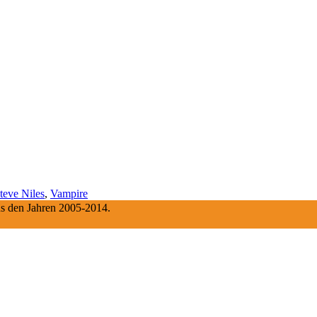
teve Niles
,
Vampire
aus den Jahren 2005-2014.