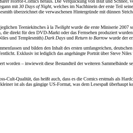
ichbarer Horror-Comics heraus. Die Verquickung von Blut und Schnee, vo
begann mit
30 Days of Night
, welches im Nachhinein der erste Teil sei
smith überzeichnet die verwaschenen Hintergründe mit dünnen Strichen
 jeglichen Teeniekitsches à la
Twilight
wurde die erste Miniserie 2007 sog
gen, die direkt für den DVD-Markt oder das Fernsehen produziert wurd
n Niles und Templesmith)
Dark Days
und
Return to Barrow
wurde der er
ammenfassen und bilden den Inhalt des ersten umfangreichen, deutschen
ntlicht. Exklusiv ist lediglich das angehängte Porträt über Steve Niles
ziert worden – inwieweit diese Bestandteil der weiteren Sammelbände s
ross-Cult-Qualität, das heißt auch, dass es die Comics erstmals als Har
s kleiner ist als das gängige US-Format, was dem Lesespaß überhaupt k