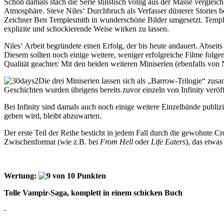
Schon damals stach die Serie stilistisch völlig aus der Masse vergle
Atmosphäre. Steve Niles‘ Durchbruch als Verfasser düsterer Stories 
Zeichner Ben Templesmith in wunderschöne Bilder umgesetzt. Temple
explizite und schockierende Weise wirken zu lassen.
Niles‘ Arbeit begründete einen Erfolg, der bis heute andauert. Abseits
Diesem sollten noch einige weitere, weniger erfolgreiche Filme fol
Qualität geachtet: Mit den beiden weiteren Miniserien (ebenfalls vo
Die drei Miniserien lassen sich als „Barrow-Trilogie“ zus
Geschichten wurden übrigens bereits zuvor einzeln von Infinity veröffe
Bei Infinity sind damals auch noch einige weitere Einzelbände publi
geben wird, bleibt abzuwarten.
Der erste Teil der Reihe besticht in jedem Fall durch die gewohnte C
Zwischenformat (wie z.B. bei
From Hell
oder
Life Eaters
), das etwa
Wertung:
Tolle Vampir-Saga, komplett in einem schicken Buch