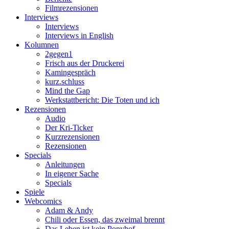
Filmrezensionen
Interviews
Interviews
Interviews in English
Kolumnen
2gegen1
Frisch aus der Druckerei
Kamingespräch
kurz.schluss
Mind the Gap
Werkstattbericht: Die Toten und ich
Rezensionen
Audio
Der Kri-Ticker
Kurzrezensionen
Rezensionen
Specials
Anleitungen
In eigener Sache
Specials
Spiele
Webcomics
Adam & Andy
Chili oder Essen, das zweimal brennt
Das Leben ist kein Ponyhof