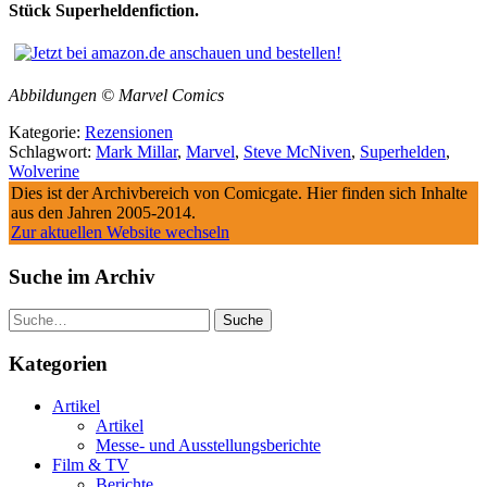
Stück Superheldenfiction.
Abbildungen © Marvel Comics
Kategorie:
Rezensionen
Schlagwort:
Mark Millar
,
Marvel
,
Steve McNiven
,
Superhelden
,
Wolverine
Dies ist der Archivbereich von Comicgate. Hier finden sich Inhalte
aus den Jahren 2005-2014.
Zur aktuellen Website wechseln
Suche im Archiv
Suche
Kategorien
Artikel
Artikel
Messe- und Ausstellungsberichte
Film & TV
Berichte