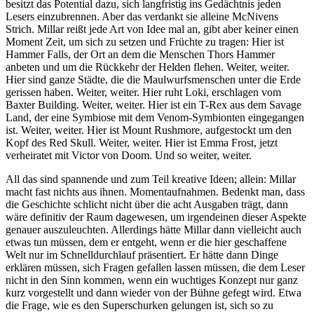
besitzt das Potential dazu, sich langfristig ins Gedächtnis jeden
Lesers einzubrennen. Aber das verdankt sie alleine McNivens
Strich. Millar reißt jede Art von Idee mal an, gibt aber keiner einen
Moment Zeit, um sich zu setzen und Früchte zu tragen: Hier ist
Hammer Falls, der Ort an dem die Menschen Thors Hammer
anbeten und um die Rückkehr der Helden flehen. Weiter, weiter.
Hier sind ganze Städte, die die Maulwurfsmenschen unter die Erde
gerissen haben. Weiter, weiter. Hier ruht Loki, erschlagen vom
Baxter Building. Weiter, weiter. Hier ist ein T-Rex aus dem Savage
Land, der eine Symbiose mit dem Venom-Symbionten eingegangen
ist. Weiter, weiter. Hier ist Mount Rushmore, aufgestockt um den
Kopf des Red Skull. Weiter, weiter. Hier ist Emma Frost, jetzt
verheiratet mit Victor von Doom. Und so weiter, weiter.
All das sind spannende und zum Teil kreative Ideen; allein: Millar
macht fast nichts aus ihnen. Momentaufnahmen. Bedenkt man, dass
die Geschichte schlicht nicht über die acht Ausgaben trägt, dann
wäre definitiv der Raum dagewesen, um irgendeinen dieser Aspekte
genauer auszuleuchten. Allerdings hätte Millar dann vielleicht auch
etwas tun müssen, dem er entgeht, wenn er die hier geschaffene
Welt nur im Schnelldurchlauf präsentiert. Er hätte dann Dinge
erklären müssen, sich Fragen gefallen lassen müssen, die dem Leser
nicht in den Sinn kommen, wenn ein wuchtiges Konzept nur ganz
kurz vorgestellt und dann wieder von der Bühne gefegt wird. Etwa
die Frage, wie es den Superschurken gelungen ist, sich so zu