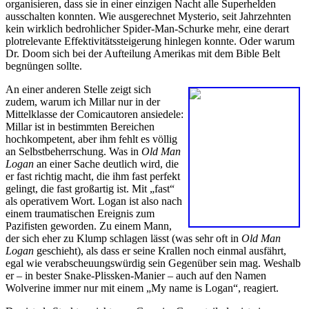
organisieren, dass sie in einer einzigen Nacht alle Superhelden
ausschalten konnten. Wie ausgerechnet Mysterio, seit Jahrzehnten
kein wirklich bedrohlicher Spider-Man-Schurke mehr, eine derart
plotrelevante Effektivitätssteigerung hinlegen konnte. Oder warum
Dr. Doom sich bei der Aufteilung Amerikas mit dem Bible Belt
begnüngen sollte.
An einer anderen Stelle zeigt sich
zudem, warum ich Millar nur in der
Mittelklasse der Comicautoren ansiedele:
Millar ist in bestimmten Bereichen
hochkompetent, aber ihm fehlt es völlig
an Selbstbeherrschung. Was in
Old Man
Logan
an einer Sache deutlich wird, die
er fast richtig macht, die ihm fast perfekt
gelingt, die fast großartig ist. Mit „fast“
als operativem Wort. Logan ist also nach
einem traumatischen Ereignis zum
Pazifisten geworden. Zu einem Mann,
der sich eher zu Klump schlagen lässt (was sehr oft in
Old Man
Logan
geschieht), als dass er seine Krallen noch einmal ausfährt,
egal wie verabscheuungswürdig sein Gegenüber sein mag. Weshalb
er – in bester Snake-Plissken-Manier – auch auf den Namen
Wolverine immer nur mit einem „My name is Logan“, reagiert.