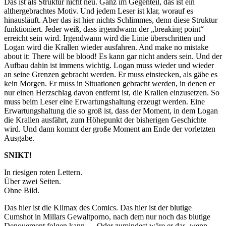
Das ist als Struktur nicht neu. Ganz im Gegenteil, das ist ein
althergebrachtes Motiv. Und jedem Leser ist klar, worauf es
hinausläuft. Aber das ist hier nichts Schlimmes, denn diese Struktur
funktioniert. Jeder weiß, dass irgendwann der „breaking point“
erreicht sein wird. Irgendwann wird die Linie überschritten und
Logan wird die Krallen wieder ausfahren. And make no mistake
about it: There will be blood! Es kann gar nicht anders sein. Und der
Aufbau dahin ist immens wichtig. Logan muss wieder und wieder
an seine Grenzen gebracht werden. Er muss einstecken, als gäbe es
kein Morgen. Er muss in Situationen gebracht werden, in denen er
nur einen Herzschlag davon entfernt ist, die Krallen einzusetzen. So
muss beim Leser eine Erwartungshaltung erzeugt werden. Eine
Erwartungshaltung die so groß ist, dass der Moment, in dem Logan
die Krallen ausfährt, zum Höhepunkt der bisherigen Geschichte
wird. Und dann kommt der große Moment am Ende der vorletzten
Ausgabe.
SNIKT!
In riesigen roten Lettern.
Über zwei Seiten.
Ohne Bild.
Das hier ist die Klimax des Comics. Das hier ist der blutige
Cumshot in Millars Gewaltporno, nach dem nur noch das blutige
Denouement folgen kann … Oder zumindest wäre er das, wenn