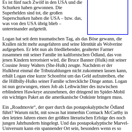
Es ist fünf nach Zwölf in den USA und die
Schurken haben gewonnen. Die
Superhelden sind tot, die großen
Superschurken haben die USA – bzw. das,
was von den USA übrig blieb –
untereinander aufgeteilt.
Logan hat seit dem traumatischen Tag, als das Böse gewann, die
Krallen nicht mehr ausgefahren und seine Identität als Wolverine
aufgegeben. Er lebt nun als friedliebender, gealterter Farmer
zusammen mit seiner Familie im kalifornischen Ödland, das von
jenen Kindern terrorisiert wird, die Bruce Banner (Hulk) mit seiner
Cousine Jenny Walters (She-Hulk) zeugte. Nachdem er der
Hulkbrut einmal die Tributzahlungen nicht zukommen lassen kann,
erhält Logan eine kurze Schonfrist um das Geld aufzutreiben, ehe
die Hillbilly-Hulks seiner Familie schreckliche Dinge antun. Logan
ist nun gezwungen, einen Job als Leibwächter des inzwischen
erblindeten Hawkeye anzunehmen, der dringend im Spider-Mobil
ein wichtiges Paket an die amerikanische Ostküste bringen muss.
Ein „Roadmovie“, der quer durch das postapokalyptische Ödland
führt? Warum nicht, mit sowas hat immerhin Cormack McCarthy in
den letzten Jahren einen der größten literarischen Erfolge des noch
jungen Jahrhunderts hingelegt. Und das postapokalyptische Marvel-
Universum kann ein spannender Ort sein, besonders wenn es so