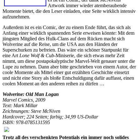
Artwork immer wieder atemberaubende
Momente bietet, die den Leser einladen, eine Seite wirklich intensiv
aufzunehmen.
Außerdem ist es ein Comic, der zu einem Ende führt, das sich als
Anfang einer wirklich spannenden Serie erweisen könnte: Mit dem
jüngsten Mitglied des Hulk-Clans auf dem Rücken macht sich
Wolverine auf die Reise, um die USA aus den Händen der
Superschurken zu befreien. Das wäre ein schöner Startpunkt für
eine Art
Lone Wolf & Cub-
Miniserie, die sich etwas mehr Zeit
nimmt, um diese postapokalyptische Marvel-Welt genauer unter die
Lupe zu nehmen. Dann aber bitte geschrieben von einem Autor, der
coole Momente als Mittel einer gut erzählten Geschichte einsetzt
und nicht eine Story als bloße Entschuldigung dafür auffasst, einen
coolen Moment an den anderen reihen zu dürfen …
Wolverine: Old Man Logan
Marvel Comics, 2009
Text: Mark Millar
Zeichnungen: Steve McNiven
Hardcover; 224 Seiten; farbig; 34,99 US-Dollar
ISBN: 978-0785131595
Trotz all des verschenkten Potentials ein immer noch solides