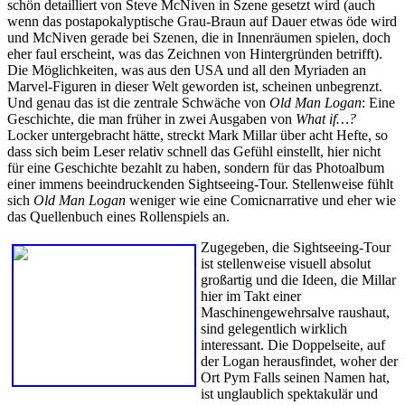
schön detailliert von Steve McNiven in Szene gesetzt wird (auch
wenn das postapokalyptische Grau-Braun auf Dauer etwas öde wird
und McNiven gerade bei Szenen, die in Innenräumen spielen, doch
eher faul erscheint, was das Zeichnen von Hintergründen betrifft).
Die Möglichkeiten, was aus den USA und all den Myriaden an
Marvel-Figuren in dieser Welt geworden ist, scheinen unbegrenzt.
Und genau das ist die zentrale Schwäche von
Old Man Logan
: Eine
Geschichte, die man früher in zwei Ausgaben von
What if…?
Locker untergebracht hätte, streckt Mark Millar über acht Hefte, so
dass sich beim Leser relativ schnell das Gefühl einstellt, hier nicht
für eine Geschichte bezahlt zu haben, sondern für das Photoalbum
einer immens beeindruckenden Sightseeing-Tour. Stellenweise fühlt
sich
Old Man Logan
weniger wie eine Comicnarrative und eher wie
das Quellenbuch eines Rollenspiels an.
Zugegeben, die Sightseeing-Tour
ist stellenweise visuell absolut
großartig und die Ideen, die Millar
hier im Takt einer
Maschinengewehrsalve raushaut,
sind gelegentlich wirklich
interessant. Die Doppelseite, auf
der Logan herausfindet, woher der
Ort Pym Falls seinen Namen hat,
ist unglaublich spektakulär und