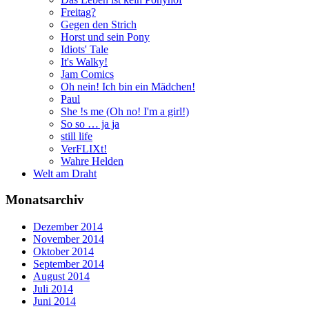
Freitag?
Gegen den Strich
Horst und sein Pony
Idiots' Tale
It's Walky!
Jam Comics
Oh nein! Ich bin ein Mädchen!
Paul
She !s me (Oh no! I'm a girl!)
So so … ja ja
still life
VerFLIXt!
Wahre Helden
Welt am Draht
Monatsarchiv
Dezember 2014
November 2014
Oktober 2014
September 2014
August 2014
Juli 2014
Juni 2014