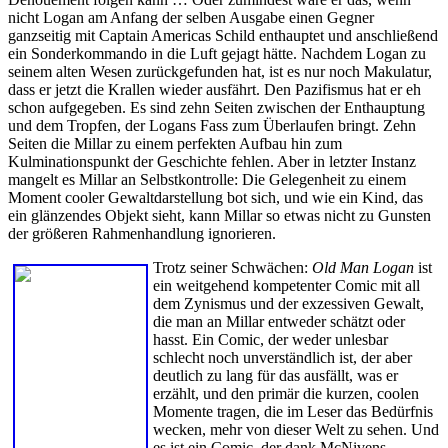
nicht Logan am Anfang der selben Ausgabe einen Gegner
ganzseitig mit Captain Americas Schild enthauptet und anschließend
ein Sonderkommando in die Luft gejagt hätte. Nachdem Logan zu
seinem alten Wesen zurückgefunden hat, ist es nur noch Makulatur,
dass er jetzt die Krallen wieder ausfährt. Den Pazifismus hat er eh
schon aufgegeben. Es sind zehn Seiten zwischen der Enthauptung
und dem Tropfen, der Logans Fass zum Überlaufen bringt. Zehn
Seiten die Millar zu einem perfekten Aufbau hin zum
Kulminationspunkt der Geschichte fehlen. Aber in letzter Instanz
mangelt es Millar an Selbstkontrolle: Die Gelegenheit zu einem
Moment cooler Gewaltdarstellung bot sich, und wie ein Kind, das
ein glänzendes Objekt sieht, kann Millar so etwas nicht zu Gunsten
der größeren Rahmenhandlung ignorieren.
Trotz seiner Schwächen:
Old Man Logan
ist
ein weitgehend kompetenter Comic mit all
dem Zynismus und der exzessiven Gewalt,
die man an Millar entweder schätzt oder
hasst. Ein Comic, der weder unlesbar
schlecht noch unverständlich ist, der aber
deutlich zu lang für das ausfällt, was er
erzählt, und den primär die kurzen, coolen
Momente tragen, die im Leser das Bedürfnis
wecken, mehr von dieser Welt zu sehen. Und
es ist ein Comic, der dank McNivens