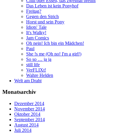
Chili oder Essen, das zweimal brennt
Das Leben ist kein Ponyhof
Freitag?
Gegen den Strich
Horst und sein Pony
Idiots' Tale
It's Walky!
Jam Comics
Oh nein! Ich bin ein Mädchen!
Paul
She !s me (Oh no! I'm a girl!)
So so … ja ja
still life
VerFLIXt!
Wahre Helden
Welt am Draht
Monatsarchiv
Dezember 2014
November 2014
Oktober 2014
September 2014
August 2014
Juli 2014