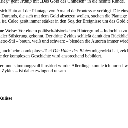
Krieg“ geht
Tramp
mit „Das Gold des Chinesen“ in die neunte Runde.
sich Hatu auf der Plantage von Arnaud de Frontessac verbirgt. Die ein
 Durands, die sich mit dem Gold absetzen wollen, suchen die Plantage 
 ist. Calec gerät immer stärker in den Sog der Ereignisse um das Gold 
me Weise: Vor einem politisch-historischen Hintergrund – Indochina zu
naler Stilsierung gekonnt. Der dritte Zyklus schließt damit den Rückblic
etro-Stil – braun, weiß und schwarz – blenden die Autoren immer wied
g auch beim comicplus+-Titel
Die Hüter des Blutes
mitgewirkt hat, zeic
häre der komplexen Geschichte wird ansprechend bebildert.
hiert und stimmungsvoll illustriert wurde. Allerdings konnte ich nur 
 Zyklus – ist daher zwingend ratsam.
Kulisse