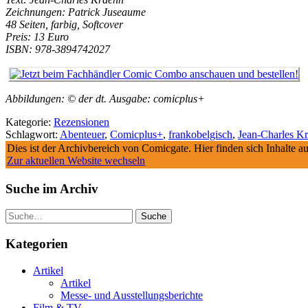
Zeichnungen: Patrick Juseaume
48 Seiten, farbig, Softcover
Preis: 13 Euro
ISBN: 978-3894742027
Abbildungen: © der dt. Ausgabe: comicplus+
Kategorie:
Rezensionen
Schlagwort:
Abenteuer
,
Comicplus+
,
frankobelgisch
,
Jean-Charles K
Dies ist der Archivbereich von Comicgate. Hier finden sich Inhalte 
Zur aktuellen Website wechseln
Suche im Archiv
Suche
Kategorien
Artikel
Artikel
Messe- und Ausstellungsberichte
Film & TV