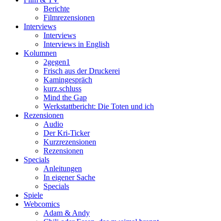
Berichte
Filmrezensionen
Interviews
Interviews
Interviews in English
Kolumnen
2gegen1
Frisch aus der Druckerei
Kamingespräch
kurz.schluss
Mind the Gap
Werkstattbericht: Die Toten und ich
Rezensionen
Audio
Der Kri-Ticker
Kurzrezensionen
Rezensionen
Specials
Anleitungen
In eigener Sache
Specials
Spiele
Webcomics
Adam & Andy