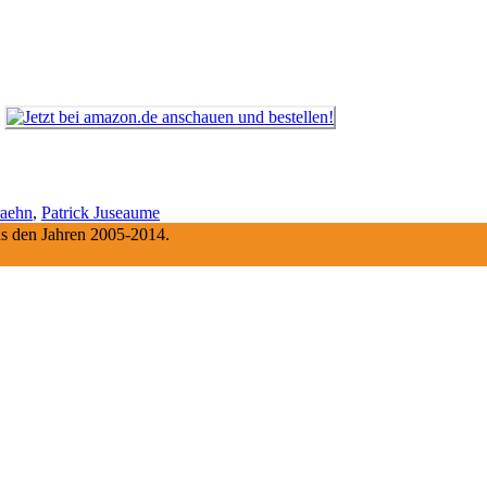
raehn
,
Patrick Juseaume
aus den Jahren 2005-2014.