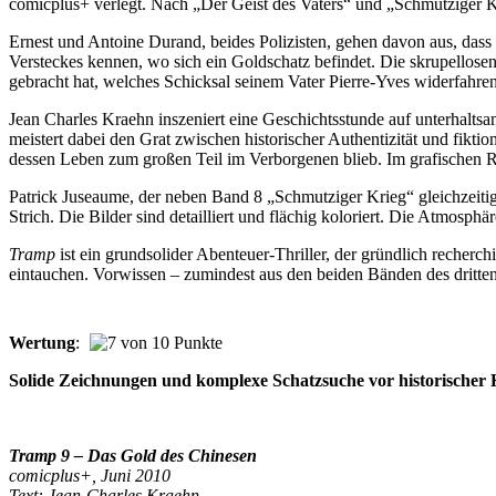
comicplus+ verlegt. Nach „Der Geist des Vaters“ und „Schmutziger 
Ernest und Antoine Durand, beides Polizisten, gehen davon aus, dass 
Versteckes kennen, wo sich ein Goldschatz befindet. Die skrupellosen
gebracht hat, welches Schicksal seinem Vater Pierre-Yves widerfahren
Jean Charles Kraehn inszeniert eine Geschichtsstunde auf unterhaltsa
meistert dabei den Grat zwischen historischer Authentizität und fiktio
dessen Leben zum großen Teil im Verborgenen blieb. Im grafischen R
Patrick Juseaume, der neben Band 8 „Schmutziger Krieg“ gleichzeiti
Strich. Die Bilder sind detailliert und flächig koloriert. Die Atmosp
Tramp
ist ein grundsolider Abenteuer-Thriller, der gründlich recherc
eintauchen. Vorwissen – zumindest aus den beiden Bänden des dritten
Wertung
:
Solide Zeichnungen und komplexe Schatzsuche vor historischer 
Tramp 9 – Das Gold des Chinesen
comicplus+, Juni 2010
Text: Jean-Charles Kraehn