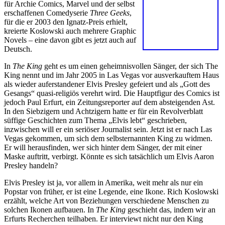
für Archie Comics, Marvel und der selbst
erschaffenen Comedyserie
Three Geeks
,
für die er 2003 den Ignatz-Preis erhielt,
kreierte Koslowski auch mehrere Graphic
Novels – eine davon gibt es jetzt auch auf
Deutsch.
In
The King
geht es um einen geheimnisvollen Sänger, der sich The
King nennt und im Jahr 2005 in Las Vegas vor ausverkauftem Haus
als wieder auferstandener Elvis Presley gefeiert und als „Gott des
Gesangs“ quasi-religiös verehrt wird. Die Hauptfigur des Comics ist
jedoch Paul Erfurt, ein Zeitungsreporter auf dem absteigenden Ast.
In den Siebzigern und Achtzigern hatte er für ein Revolverblatt
süffige Geschichten zum Thema „Elvis lebt“ geschrieben,
inzwischen will er ein seriöser Journalist sein. Jetzt ist er nach Las
Vegas gekommen, um sich dem selbsternannten King zu widmen.
Er will herausfinden, wer sich hinter dem Sänger, der mit einer
Maske auftritt, verbirgt. Könnte es sich tatsächlich um Elvis Aaron
Presley handeln?
Elvis Presley ist ja, vor allem in Amerika, weit mehr als nur ein
Popstar von früher, er ist eine Legende, eine Ikone. Rich Koslowski
erzählt, welche Art von Beziehungen verschiedene Menschen zu
solchen Ikonen aufbauen. In
The King
geschieht das, indem wir an
Erfurts Recherchen teilhaben. Er interviewt nicht nur den King