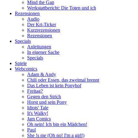
Mind the Gap
Werkstattbericht: Die Toten und ich
Rezensionen
Audio
Der Kri-Ticker
Kurzrezensionen
Rezensionen
Specials
Anleitungen
In eigener Sache
Specials
Spiele
Webcomics
Adam & Andy
Chili oder Essen, das zweimal brennt
Das Leben ist kein Ponyhof
Freitag?
Gegen den Strich
Horst und sein Pony
Idiots' Tale
It's Walky!
Jam Comics
Oh nein! Ich bin ein Mädchen!
Paul
She !s me (Oh no! I'm a girl!)