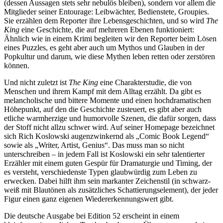
(dessen Aussagen stets sehr nebulös bleiben), sondern vor allem die
Mitglieder seiner Entourage: Leibwächter, Bedienstete, Groupies.
Sie erzählen dem Reporter ihre Lebensgeschichten, und so wird
The
King
eine Geschichte, die auf mehreren Ebenen funktioniert:
Ähnlich wie in einem Krimi begleiten wir den Reporter beim Lösen
eines Puzzles, es geht aber auch um Mythos und Glauben in der
Popkultur und darum, wie diese Mythen leben retten oder zerstören
können.
Und nicht zuletzt ist
The King
eine Charakterstudie, die von
Menschen und ihrem Kampf mit dem Alltag erzählt. Da gibt es
melancholische und bittere Momente und einen hochdramatischen
Höhepunkt, auf den die Geschichte zusteuert, es gibt aber auch
etliche warmherzige und humorvolle Szenen, die dafür sorgen, dass
der Stoff nicht allzu schwer wird. Auf seiner Homepage bezeichnet
sich Rich Koslowski augenzwinkernd als „Comic Book Legend“
sowie als „Writer, Artist, Genius“. Das muss man so nicht
unterschreiben – in jedem Fall ist Koslowski ein sehr talentierter
Erzähler mit einem guten Gespür für Dramaturgie und Timing, der
es versteht, verschiedenste Typen glaubwürdig zum Leben zu
erwecken. Dabei hilft ihm sein markanter Zeichenstil (in schwarz-
weiß mit Blautönen als zusätzliches Schattierungselement), der jeder
Figur einen ganz eigenen Wiedererkennungswert gibt.
Die deutsche Ausgabe bei Edition 52 erscheint in einem