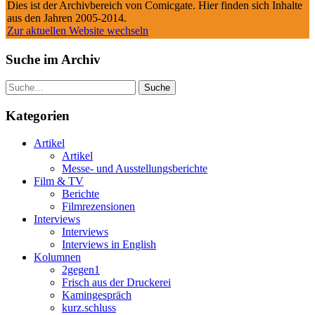
Dies ist der Archivbereich von Comicgate. Hier finden sich Inhalte
aus den Jahren 2005-2014.
Zur aktuellen Website wechseln
Suche im Archiv
Suche
Kategorien
Artikel
Artikel
Messe- und Ausstellungsberichte
Film & TV
Berichte
Filmrezensionen
Interviews
Interviews
Interviews in English
Kolumnen
2gegen1
Frisch aus der Druckerei
Kamingespräch
kurz.schluss