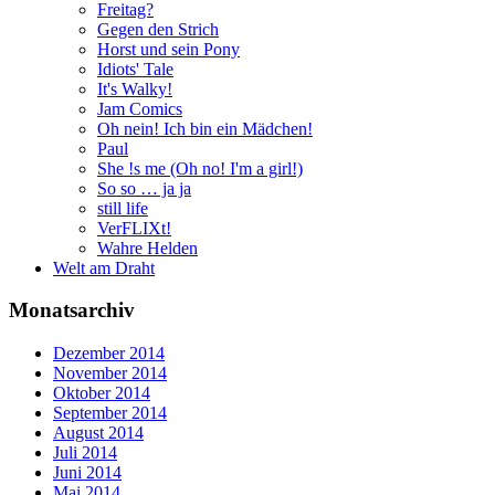
Freitag?
Gegen den Strich
Horst und sein Pony
Idiots' Tale
It's Walky!
Jam Comics
Oh nein! Ich bin ein Mädchen!
Paul
She !s me (Oh no! I'm a girl!)
So so … ja ja
still life
VerFLIXt!
Wahre Helden
Welt am Draht
Monatsarchiv
Dezember 2014
November 2014
Oktober 2014
September 2014
August 2014
Juli 2014
Juni 2014
Mai 2014