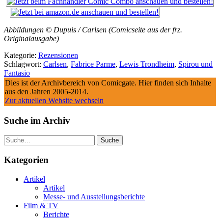
Abbildungen © Dupuis / Carlsen (Comicseite aus der frz.
Originalausgabe)
Kategorie:
Rezensionen
Schlagwort:
Carlsen
,
Fabrice Parme
,
Lewis Trondheim
,
Spirou und
Fantasio
Dies ist der Archivbereich von Comicgate. Hier finden sich Inhalte
aus den Jahren 2005-2014.
Zur aktuellen Website wechseln
Suche im Archiv
Suche
Kategorien
Artikel
Artikel
Messe- und Ausstellungsberichte
Film & TV
Berichte