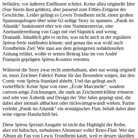
befinden, vor äußeren Einflüssen schützt. Keine allzu originelle Idee
(Sue Storm lässt grüßen), aber passend zum Fifties-Zeitgeist der
Geschichte. Leider gelingt es Lewis Trondheim nicht, einen großen
Spannungsbogen über seine 62-seitige Story zu spannen. „Panik im
Atlantik“ funktioniert eher wie eine Nummernrevue, eine
Aneinanderreihung von Gags mit viel Slapstick und wenig
Dramatik. Inhaltlich gibt es nichts, was nicht auch in der regulären
Spirou
-Serie stattfinden könnte; und genau das war wohl auch
Trondheims Ziel: Wie man aus dem gelungenen redaktionellen
Anhang erfährt, wollte er seinen Beitrag klar im von André
Franquin geprägten
Spirou
-Kosmos verorten.
Während die Story zwar recht unterhaltsam, aber nur wenig originell
ist, muss Zeichner Fabrice Parme für das Besondere sorgen, das den
Comic vom
Spirou
-Standard abhebt. Und das gelingt auch
vortrefflich: Keine Spur von einer „École Marcinelle“, sondern
cartoon-artige Zeichnungen, die stark an Zeichentrickfilme erinnern
und sehr von Ästhetik und Design der 50er Jahre geprägt sind, die
dabei aber niemals altbacken oder rückwärtsgewandt wirken. Parme
verleiht „Panik im Atlantik“ ein nostalgisches Flair, behält dabei aber
seine eigene Handschrift bei.
Diese
Spirou Spezial
-Ausgabe ist nicht das Highlight der Reihe,
aber ein hübsches, turbulentes Abenteuer voller Retro-Flair. Wer das
Album als Fan von Lewis Trondheim kauft, weil er dessen skurillen