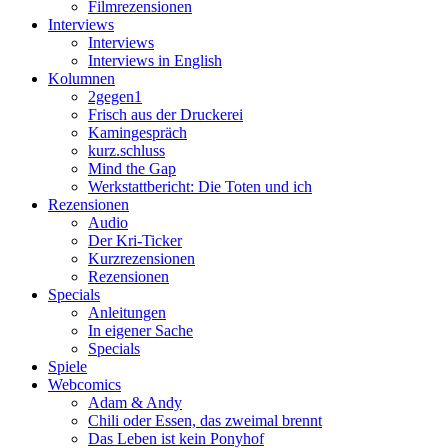
Filmrezensionen
Interviews
Interviews
Interviews in English
Kolumnen
2gegen1
Frisch aus der Druckerei
Kamingespräch
kurz.schluss
Mind the Gap
Werkstattbericht: Die Toten und ich
Rezensionen
Audio
Der Kri-Ticker
Kurzrezensionen
Rezensionen
Specials
Anleitungen
In eigener Sache
Specials
Spiele
Webcomics
Adam & Andy
Chili oder Essen, das zweimal brennt
Das Leben ist kein Ponyhof