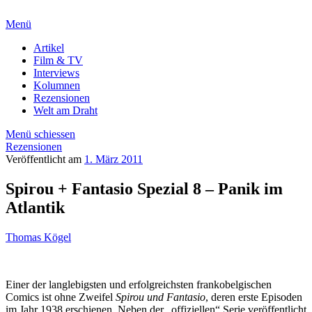
Menü
Artikel
Film & TV
Interviews
Kolumnen
Rezensionen
Welt am Draht
Menü schiessen
Rezensionen
Veröffentlicht am
1. März 2011
Spirou + Fantasio Spezial 8 – Panik im
Atlantik
Thomas Kögel
Einer der langlebigsten und erfolgreichsten frankobelgischen
Comics ist ohne Zweifel
Spirou und Fantasio
, deren erste Episoden
im Jahr 1938 erschienen. Neben der „offiziellen“ Serie veröffentlicht