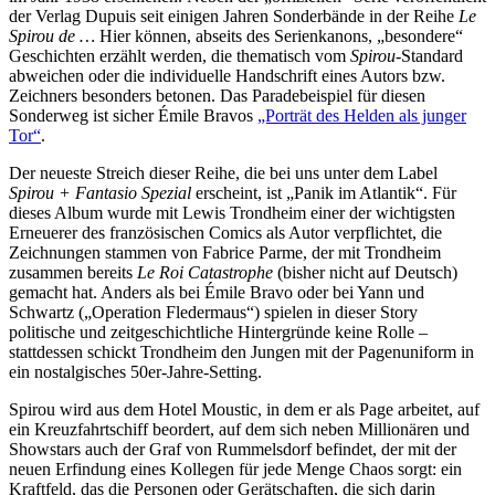
der Verlag Dupuis seit einigen Jahren Sonderbände in der Reihe
Le
Spirou de …
Hier können, abseits des Serienkanons, „besondere“
Geschichten erzählt werden, die thematisch vom
Spirou
-Standard
abweichen oder die individuelle Handschrift eines Autors bzw.
Zeichners besonders betonen. Das Paradebeispiel für diesen
Sonderweg ist sicher Émile Bravos
„Porträt des Helden als junger
Tor“
.
Der neueste Streich dieser Reihe, die bei uns unter dem Label
Spirou + Fantasio Spezial
erscheint, ist „Panik im Atlantik“. Für
dieses Album wurde mit Lewis Trondheim einer der wichtigsten
Erneuerer des französischen Comics als Autor verpflichtet, die
Zeichnungen stammen von Fabrice Parme, der mit Trondheim
zusammen bereits
Le Roi Catastrophe
(bisher nicht auf Deutsch)
gemacht hat. Anders als bei Émile Bravo oder bei Yann und
Schwartz („Operation Fledermaus“) spielen in dieser Story
politische und zeitgeschichtliche Hintergründe keine Rolle –
stattdessen schickt Trondheim den Jungen mit der Pagenuniform in
ein nostalgisches 50er-Jahre-Setting.
Spirou wird aus dem Hotel Moustic, in dem er als Page arbeitet, auf
ein Kreuzfahrtschiff beordert, auf dem sich neben Millionären und
Showstars auch der Graf von Rummelsdorf befindet, der mit der
neuen Erfindung eines Kollegen für jede Menge Chaos sorgt: ein
Kraftfeld, das die Personen oder Gerätschaften, die sich darin