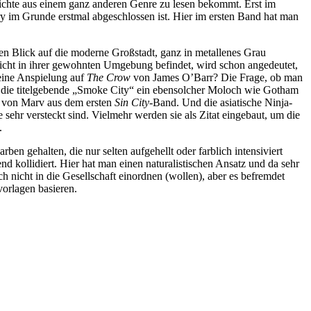
schichte aus einem ganz anderen Genre zu lesen bekommt. Erst im
ory im Grunde erstmal abgeschlossen ist. Hier im ersten Band hat man
ten Blick auf die moderne Großstadt, ganz in metallenes Grau
 nicht in ihrer gewohnten Umgebung befindet, wird schon angedeutet,
leine Anspielung auf
The Crow
von James O’Barr? Die Frage, ob man
s die titelgebende „Smoke City“ ein ebensolcher Moloch wie Gotham
ht von Marv aus dem ersten
Sin City
-Band. Und die asiatische Ninja-
 sehr versteckt sind. Vielmehr werden sie als Zitat eingebaut, um die
.
ben gehalten, die nur selten aufgehellt oder farblich intensiviert
d kollidiert. Hier hat man einen naturalistischen Ansatz und da sehr
ich nicht in die Gesellschaft einordnen (wollen), aber es befremdet
vorlagen basieren.