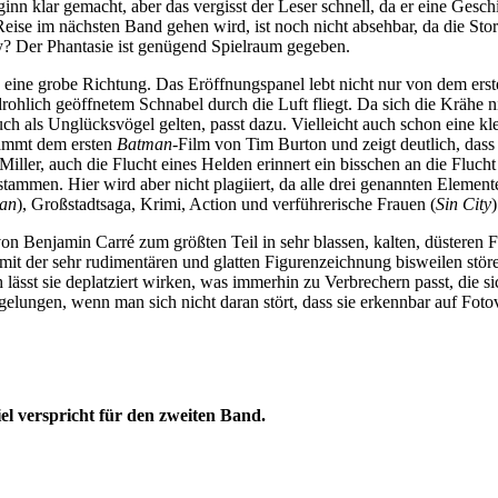
eginn klar gemacht, aber das vergisst der Leser schnell, da er eine Ge
 Reise im nächsten Band gehen wird, ist noch nicht absehbar, da die St
y? Der Phantasie ist genügend Spielraum gegeben.
in eine grobe Richtung. Das Eröffnungspanel lebt nicht nur von dem ers
drohlich geöffnetem Schnabel durch die Luft fliegt. Da sich die Krähe
ch als Unglücksvögel gelten, passt dazu. Vielleicht auch schon eine k
tammt dem ersten
Batman
-Film von Tim Burton und zeigt deutlich, das
iller, auch die Flucht eines Helden erinnert ein bisschen an die Fluc
ammen. Hier wird aber nicht plagiiert, da alle drei genannten Elemente
an
), Großstadtsaga, Krimi, Action und verführerische Frauen (
Sin City
)
on Benjamin Carré zum größten Teil in sehr blassen, kalten, düsteren Far
mit der sehr rudimentären und glatten Figurenzeichnung bisweilen stören
h lässt sie deplatziert wirken, was immerhin zu Verbrechern passt, die s
elungen, wenn man sich nicht daran stört, dass sie erkennbar auf Foto
viel verspricht für den zweiten Band.