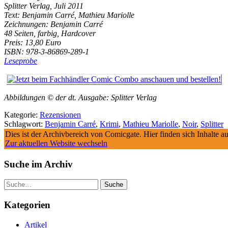
Splitter Verlag, Juli 2011
Text: Benjamin Carré, Mathieu Mariolle
Zeichnungen: Benjamin Carré
48 Seiten, farbig, Hardcover
Preis: 13,80 Euro
ISBN: 978-3-86869-289-1
Leseprobe
Abbildungen © der dt. Ausgabe: Splitter Verlag
Kategorie:
Rezensionen
Schlagwort:
Benjamin Carré
,
Krimi
,
Mathieu Mariolle
,
Noir
,
Splitter
Dies ist der Archivbereich von Comicgate. Hier finden sich Inhalte 
Zur aktuellen Website wechseln
Suche im Archiv
Suche
Kategorien
Artikel