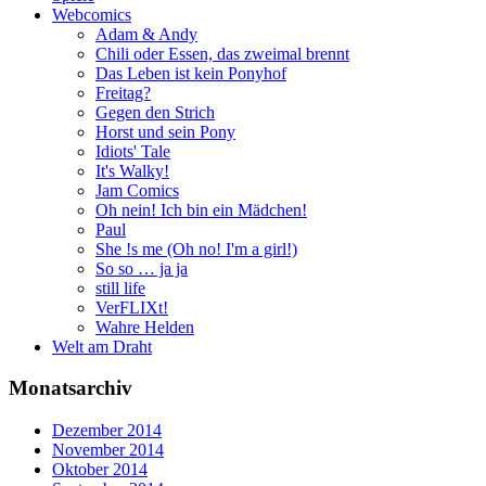
Webcomics
Adam & Andy
Chili oder Essen, das zweimal brennt
Das Leben ist kein Ponyhof
Freitag?
Gegen den Strich
Horst und sein Pony
Idiots' Tale
It's Walky!
Jam Comics
Oh nein! Ich bin ein Mädchen!
Paul
She !s me (Oh no! I'm a girl!)
So so … ja ja
still life
VerFLIXt!
Wahre Helden
Welt am Draht
Monatsarchiv
Dezember 2014
November 2014
Oktober 2014