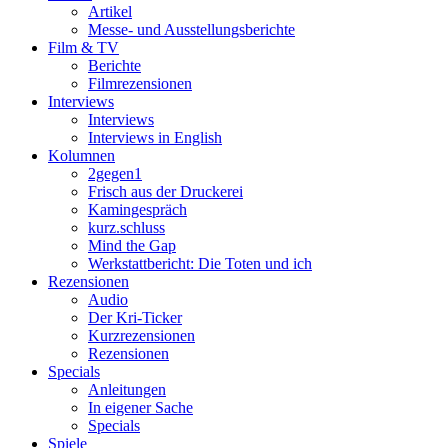
Artikel
Messe- und Ausstellungsberichte
Film & TV
Berichte
Filmrezensionen
Interviews
Interviews
Interviews in English
Kolumnen
2gegen1
Frisch aus der Druckerei
Kamingespräch
kurz.schluss
Mind the Gap
Werkstattbericht: Die Toten und ich
Rezensionen
Audio
Der Kri-Ticker
Kurzrezensionen
Rezensionen
Specials
Anleitungen
In eigener Sache
Specials
Spiele