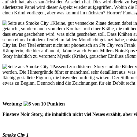
auf sich hat, als es zunächst den Anschein hat. Dies wird direkt zu B
allerletzten Panel wird dieser Aspekt wieder aufgegriffen. Wohin die
einen Krimi vorliegen, aber was kommt im nächsten? Horror? Fantas
Kleine, gut versteckte Zitate deuten dabei 
getaucht, sondern auch von dem Kontrast mit einer Krähe, die mit be
dass etwas geschehen wird, was nicht geschehen soll. Dass Krähen au
schon einmal mit dem Teufel im fahlen Mondlicht getanzt habe, ents
City ist. Der Titel erinnert nicht nur phonetisch an
Sin City
von Frank M
Kämpferin, die hier auftaucht, könnte auch Frank Millers Noir-Epos st
Story inhaltlich zu verorten: Mystik (Krähe), gotischer Einfluss (
Batm
Passend zur düsteren Story sind die Bilder v
werden. Die Hintergründe führt er manchmal sehr detailliert aus, was 
flächig gestaltete Figuren, die bisweilen unfertig wirken. Der Stilbruc
etwas zu Beginn. Dennoch sind die Zeichnungen für ein Debüt recht g
Wertung:
Finstere Noir-Story, die inhaltlich nicht viel Neues erzählt, aber 
Smoke City 1