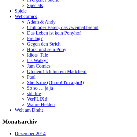
Specials
Spiele
Webcomics
Adam & Andy
Chili oder Essen, das zweimal brennt
Das Leben ist kein Ponyhof
Freitag?
Gegen den Strich
Horst und sein Pony
Idiots' Tale
It's Walky!
Jam Comics
Oh nein! Ich bin ein Mädchen!
Paul
She !s me (Oh no! I'm a girl!)
So so … ja ja
still life
VerFLIXt!
Wahre Helden
Welt am Draht
Monatsarchiv
Dezember 2014