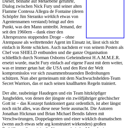
Dieser, beinahe auf Metaebene geführte,
Dialog zwischen Nick Fury und seiner alten
Flamme Contessa Allegra de Fontaine (deren
Schöpfer Jim Steranko
wirklich
etwas von
Agentennamen verstand) bringt auf den
Punkt, was den Mann umtreibt. Jemand, der
seit den 1960ern – dank einer den
Altersprozess stoppenden Droge – ohne
Atempause als weltrettender Agent im Einsatz ist, lässt sich nicht
einfach in Rente schicken. Auch nachdem er von seinem Posten als
Chef von SHIELD entbunden und die ganze Organisation
schließlich durch Norman Osborns Geheimdienst H.A.M.M.E.R.
ersetzt wurde, macht Fury einfach auf eigene Faust mit dem weiter,
was er immer getan hat: die USA und den Rest der Welt
kompromisslos vor sich zusammenbrauenden Bedrohungen
schützen. Nun aber gemeinsam mit dem Nachwuchshelden-Team
Secret Warriors, das er nach seinen knallharten Regeln trainiert.
Der alte, raubeinige Haudegen und ein Team hitzköpfiger
Junghelden, von denen der jüngste ein zwölfjähriger griechischer
Gott ist − das Konzept funktioniert ganz ordentlich, ist aber längst
noch nicht alles, was diese neue Serie ausmacht. Die Autoren
Jonathan Hickman und Brian Michael Bendis fahren mit
Verschwörungen, Doppelagenten und einer wirklich dramatischen
(wenn auch etwas sehr arg konstruiert wirkenden) großen