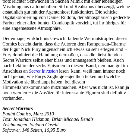
trotz leichter Schwächen in Sachen Mimik mit einer lebendigen
Mischung aus cartoonhaftem Stil und Realismus überzeugt, welche
erstaunlich gut mit der Agentenkost funktioniert. Die schicke
Digitalkolorierung von Daniel Rudoni, der atmosphärisch gedeckte
Farben einer allzu bunten Comicoptik vorzieht, tut ihr übriges für
eine angemessene Atmosphäre.
Der einzige, wirklich ins Gewicht fallende Wermutstropfen dieses
Comics besteht darin, dass die Autoren dem Rampensau-Charme
der Figur Nick Fury augenscheinlich etwas zu sehr erlegen sind −
Fury dominiert die Handlung dermaßen, dass die titelstiftenden
Secret Warriors selbst eher blass und unausgereift bleiben. Auch
nach Lektüre der sechs Episoden in diesem Band, den man gut im
Anschluss an
Secret Invasion
lesen kann, weiß man immer noch
nicht genau, wie Furys Zöglinge eigentlich ticken und welche
Motivation sie überhaupt haben, bei diesem
Himmelfahrtskommando mitzumachen. Aber was nicht ist, kann ja
noch werden − die Ansätze für interessante Figuren sind definitiv
vorhanden.
Secret Warriors
Panini Comics, März 2010
Text: Jonathan Hickman, Brian Michael Bendis
Zeichnungen: Stefano Caselli
Softcover, 148 Seiten, 16,95 Euro