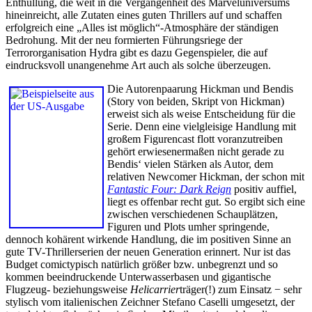
Enthüllung, die weit in die Vergangenheit des Marveluniversums
hineinreicht, alle Zutaten eines guten Thrillers auf und schaffen
erfolgreich eine „Alles ist möglich“-Atmosphäre der ständigen
Bedrohung. Mit der neu formierten Führungsriege der
Terrororganisation Hydra gibt es dazu Gegenspieler, die auf
eindrucksvoll unangenehme Art auch als solche überzeugen.
Die Autorenpaarung Hickman und Bendis
(Story von beiden, Skript von Hickman)
erweist sich als weise Entscheidung für die
Serie. Denn eine vielgleisige Handlung mit
großem Figurencast flott voranzutreiben
gehört erwiesenermaßen nicht gerade zu
Bendis‘ vielen Stärken als Autor, dem
relativen Newcomer Hickman, der schon mit
Fantastic Four: Dark Reign
positiv auffiel,
liegt es offenbar recht gut. So ergibt sich eine
zwischen verschiedenen Schauplätzen,
Figuren und Plots umher springende,
dennoch kohärent wirkende Handlung, die im positiven Sinne an
gute TV-Thrillerserien der neuen Generation erinnert. Nur ist das
Budget comictypisch natürlich größer bzw. unbegrenzt und so
kommen beeindruckende Unterwasserbasen und gigantische
Flugzeug- beziehungsweise
Helicarrier
träger(!) zum Einsatz − sehr
stylisch vom italienischen Zeichner Stefano Caselli umgesetzt, der