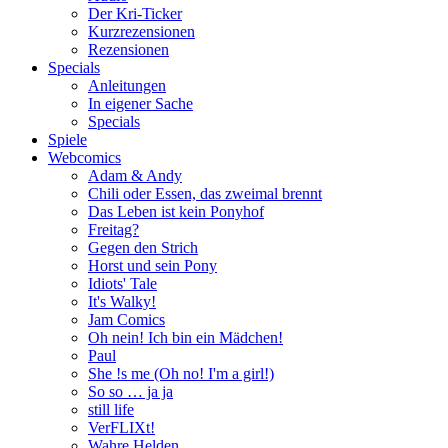
Der Kri-Ticker
Kurzrezensionen
Rezensionen
Specials
Anleitungen
In eigener Sache
Specials
Spiele
Webcomics
Adam & Andy
Chili oder Essen, das zweimal brennt
Das Leben ist kein Ponyhof
Freitag?
Gegen den Strich
Horst und sein Pony
Idiots' Tale
It's Walky!
Jam Comics
Oh nein! Ich bin ein Mädchen!
Paul
She !s me (Oh no! I'm a girl!)
So so … ja ja
still life
VerFLIXt!
Wahre Helden