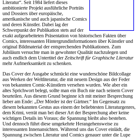
Literatur“. Seit 1984 liefert dieses
ambitionierte Projekt ausführliche Porträts
und Dossiers über europäische,
amerikanische und auch japanische Comics
und deren Künstler. Dabei lag der
Schwerpunkt der Publikation stets auf der
exakt aufgearbeiteten Präsentation von historischen Fakten über
Comics, interessanten Hintergrundinformationen über Künstler und
original Bildmaterial der entsprechenden Publikationen. Zum
Jubiläum versuchte man in gewohnter Qualität nachzulegen und
auch endlich dem Untertitel der
Zeitschrift für Graphische Literatur
mehr Aufmerksamkeit zu schenken.
Das Cover der Ausgabe schmückt eine wunderschöne Bildcollage
aus Werken der Weltliteratur, die mit neuem Design aus der Feder
von bekannten Comic-Künstlern versehen wurden. Wie aber ein
altes Sprichwort belegt, sollte man ein Buch nie nach seinem Cover
beurteilen. Aus diesem Grund beginne ich mit meiner Besprechung
lieber am Ende: „Der Mörder ist der Gärtner.“ Im Gegensatz zu
diesem bekannten Gestus aus einem der beliebtesten Literaturgenres,
dem Krimi, verrät man bei dieser Art der Besprechung aber keine
wichtigen Details im Voraus; die Spannung bleibt also bestehen.
Und dennoch führt diese umgekehrte Herangehensweise zu
interessanten Innenansichten. Während uns das Cover einlädt, die
Spannung zwischen Literatur und Comics genauer unter die Lupe