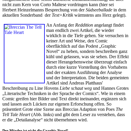
nicht zum Kern von Corto Maltese vordringen kann (hier sei
Herbert Heinzelmanns Besprechung von der
Südseeballade
in dem
aktuellen Sonderband der
Text+Kritik
wärmstens ans Herz gelegt).
An Anfang der
Reddition
angelangt findet
man endlich zwei Artikel, die wieder
wirklich in die Tiefe gehen. Sie versuchen in
keiner Art und Weise, den Comic
oberflächlich auf das Podest „Graphic
Novel“ zu heben, sondern beschreiben ganz
kühl und gelassen, was sie sehen. Der Effekt
dieser Herangehensweise überzeugt einfach
durch eine kurze Vorstellung des Vorhabens
und der exakten Ausführung der Analyse
und der Interpretation. Die beiden gemeinten
Artikel sind Andreas Platthaus'
Beschreibung zu Line Hovens
Liebe schaut weg
und Hannes Grotes
„Literarische Techniken in der Sprache der Comics“. Wie in einem
Comic greifen hier Bilder und Text direkt ineinander, ergänzen sich
und lassen auch Lücken zur eigenen Erforschung offen. So
präsentiert Grote eine Szene aus Breccias Adaption von Poes
The
Tell Tale Heart
(Abb. links) und gibt dem Leser zu verstehen, dass
er die „Detailanalyse“ nicht übernehmen wird.
Der Mörder ist
nicht
die Graphic Novel!