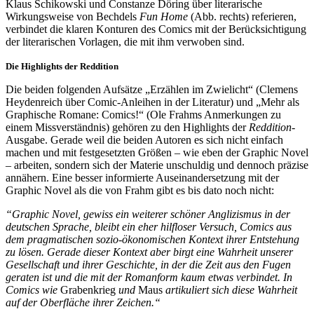
Klaus Schikowski und Constanze Döring über literarische
Wirkungsweise von Bechdels
Fun Home
(Abb. rechts) referieren,
verbindet die klaren Konturen des Comics mit der Berücksichtigung
der literarischen Vorlagen, die mit ihm verwoben sind.
Die Highlights der Reddition
Die beiden folgenden Aufsätze „Erzählen im Zwielicht“ (Clemens
Heydenreich über Comic-Anleihen in der Literatur) und „Mehr als
Graphische Romane: Comics!“ (Ole Frahms Anmerkungen zu
einem Missverständnis) gehören zu den Highlights der
Reddition
-
Ausgabe. Gerade weil die beiden Autoren es sich nicht einfach
machen und mit festgesetzten Größen – wie eben der Graphic Novel
– arbeiten, sondern sich der Materie unschuldig und dennoch präzise
annähern. Eine besser informierte Auseinandersetzung mit der
Graphic Novel als die von Frahm gibt es bis dato noch nicht:
“Graphic Novel, gewiss ein weiterer schöner Anglizismus in der
deutschen Sprache, bleibt ein eher hilfloser Versuch, Comics aus
dem pragmatischen sozio-ökonomischen Kontext ihrer Entstehung
zu lösen. Gerade dieser Kontext aber birgt eine Wahrheit unserer
Gesellschaft und ihrer Geschichte, in der die Zeit aus den Fugen
geraten ist und die mit der Romanform kaum etwas verbindet. In
Comics wie
Grabenkrieg
und
Maus
artikuliert sich diese Wahrheit
auf der Oberfläche ihrer Zeichen.“