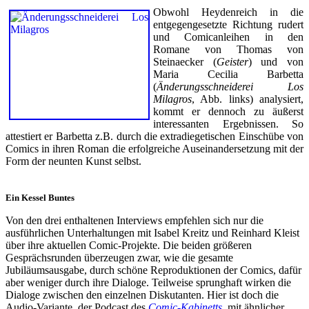
Obwohl Heydenreich in die
entgegengesetzte Richtung rudert
und Comicanleihen in den
Romane von Thomas von
Steinaecker (
Geister
) und von
Maria Cecilia Barbetta
(
Änderungsschneiderei Los
Milagros
, Abb. links) analysiert,
kommt er dennoch zu äußerst
interessanten Ergebnissen. So
attestiert er Barbetta z.B. durch die extradiegetischen Einschübe von
Comics in ihren Roman die erfolgreiche Auseinandersetzung mit der
Form der neunten Kunst selbst.
Ein Kessel Buntes
Von den drei enthaltenen Interviews empfehlen sich nur die
ausführlichen Unterhaltungen mit Isabel Kreitz und Reinhard Kleist
über ihre aktuellen Comic-Projekte. Die beiden größeren
Gesprächsrunden überzeugen zwar, wie die gesamte
Jubiläumsausgabe, durch schöne Reproduktionen der Comics, dafür
aber weniger durch ihre Dialoge. Teilweise sprunghaft wirken die
Dialoge zwischen den einzelnen Diskutanten. Hier ist doch die
Audio-Variante, der Podcast des
Comic-Kabinetts
, mit ähnlicher