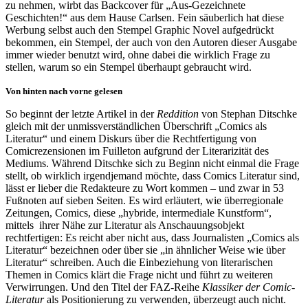
zu nehmen, wirbt das Backcover für „Aus-Gezeichnete
Geschichten!“ aus dem Hause Carlsen. Fein säuberlich hat diese
Werbung selbst auch den Stempel Graphic Novel aufgedrückt
bekommen, ein Stempel, der auch von den Autoren dieser Ausgabe
immer wieder benutzt wird, ohne dabei die wirklich Frage zu
stellen, warum so ein Stempel überhaupt gebraucht wird.
Von hinten nach vorne gelesen
So beginnt der letzte Artikel in der
Reddition
von Stephan Ditschke
gleich mit der unmissverständlichen Überschrift „Comics als
Literatur“ und einem Diskurs über die Rechtfertigung von
Comicrezensionen im Fuilleton aufgrund der Literarizität des
Mediums. Während Ditschke sich zu Beginn nicht einmal die Frage
stellt, ob wirklich irgendjemand möchte, dass Comics Literatur sind,
lässt er lieber die Redakteure zu Wort kommen – und zwar in 53
Fußnoten auf sieben Seiten. Es wird erläutert, wie überregionale
Zeitungen, Comics, diese „hybride, intermediale Kunstform“,
mittels ihrer Nähe zur Literatur als Anschauungsobjekt
rechtfertigen: Es reicht aber nicht aus, dass Journalisten „Comics als
Literatur“ bezeichnen oder über sie „in ähnlicher Weise wie über
Literatur“ schreiben. Auch die Einbeziehung von literarischen
Themen in Comics klärt die Frage nicht und führt zu weiteren
Verwirrungen. Und den Titel der FAZ-Reihe
Klassiker der Comic-
Literatur
als Positionierung zu verwenden, überzeugt auch nicht.