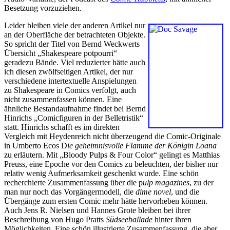
Besetzung vorzuziehen.
Leider bleiben viele der anderen Artikel nur
an der Oberfläche der betrachteten Objekte.
So spricht der Titel von Bernd Weckwerts
Übersicht „Shakespeare potpourri“
geradezu Bände. Viel reduzierter hätte auch
ich diesen zwölfseitigen Artikel, der nur
verschiedene intertextuelle Anspielungen
zu Shakespeare in Comics verfolgt, auch
nicht zusammenfassen können. Eine
ähnliche Bestandaufnahme findet bei Bernd
Hinrichs „Comicfiguren in der Belletristik“
statt. Hinrichs schafft es im direkten
Vergleich mit Heydenreich nicht überzeugend die Comic-Originale
in Umberto Ecos D
ie geheimnisvolle Flamme der Königin Loana
zu erläutern. Mit „Bloody Pulps & Four Color“ gelingt es Matthias
Preuss, eine Epoche vor den Comics zu beleuchten, der bisher nur
relativ wenig Aufmerksamkeit geschenkt wurde. Eine schön
recherchierte Zusammenfassung über die p
ulp magazines
, zu der
man nur noch das Vorgängermodell, die
dime novel
, und die
Übergänge zum ersten Comic mehr hätte hervorheben können.
Auch Jens R. Nielsen und Hannes Grote bleiben bei ihrer
Beschreibung von Hugo Pratts
Südseeballade
hinter ihren
Möglichkeiten. Eine schön illustrierte Zusammenfassung, die aber