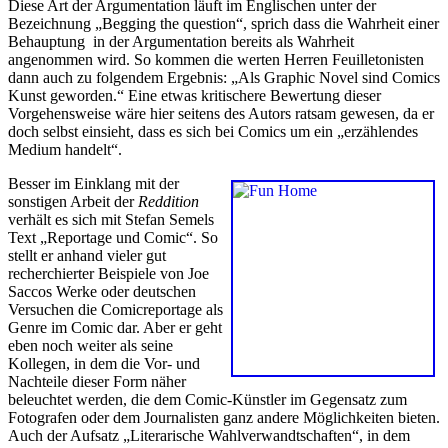
Diese Art der Argumentation läuft im Englischen unter der
Bezeichnung „Begging the question“, sprich dass die Wahrheit einer
Behauptung in der Argumentation bereits als Wahrheit
angenommen wird. So kommen die werten Herren Feuilletonisten
dann auch zu folgendem Ergebnis: „Als Graphic Novel sind Comics
Kunst geworden.“ Eine etwas kritischere Bewertung dieser
Vorgehensweise wäre hier seitens des Autors ratsam gewesen, da er
doch selbst einsieht, dass es sich bei Comics um ein „erzählendes
Medium handelt“.
Besser im Einklang mit der
sonstigen Arbeit der
Reddition
verhält es sich mit Stefan Semels
Text „Reportage und Comic“. So
stellt er anhand vieler gut
recherchierter Beispiele von Joe
Saccos Werke oder deutschen
Versuchen die Comicreportage als
Genre im Comic dar. Aber er geht
eben noch weiter als seine
Kollegen, in dem die Vor- und
Nachteile dieser Form näher
beleuchtet werden, die dem Comic-Künstler im Gegensatz zum
Fotografen oder dem Journalisten ganz andere Möglichkeiten bieten.
Auch der Aufsatz „Literarische Wahlverwandtschaften“, in dem