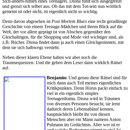
Sich-anders-fühlen eines Teenagers. Diona fühlt sich ausgegrenzt
und grenzt sich selber aus. Ob das mit dem Tot-sein nun wörtlich
gemeint ist oder nicht, ist eigentlich nicht so wichtig.
Denn davon abgesehen ist
Post Mortem Blues
eine recht geradlinige
Geschichte von einem Teenage-Mädchen und ihrem Blick auf die
Welt, der vor allem geprägt ist von Abscheu gegenüber den
Gleichaltrigen, für die Shopping und Mode viel wichtiger sind, als
z.B. Bücher. Diona findet dann ja auch einen Gleichgesinnten, mit
dem sie sich halbwegs versteht.
Neben dieser klaren Ebene haben wir aber noch die
Traumsequenzen. Und die geben dem Leser dann wirklich Rätsel
auf.
Benjamin:
Und genau diese Rätsel sind für
mich dann auch Teil meines eigentlichen
Kritikpunktes. Denn Horus packt einfach zu
viel in ein eigentlich simples
Teenagerdrama. Diona wird in Träumen
von diversen Personen besucht, sie lernt
dadurch deren Lebensablauf kennen,
hauptsächlich bleibt ihr von diesen
Menschen aber ein Mann namens Anton
Pulmann im Gedächtnis. Aber wer ist er
und welche Bedeutung nimmt er ein? Ist