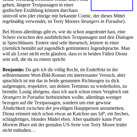
geben, längere Textpassagen in einer
grafischen Erzählung können durchaus
sinnvoll sein (der einzige mir bekannte Comic, der dieses Mittel
regelmäßig verwendet, ist Terry Moores
Strangers in Paradise
).
Bei Horus allerdings gibt es, wie du schon angedeutet hast, eine
Schere zwischen den ausführlichen Textpassagen und den Dialogen
in Sprechblasen. Erstere sind sehr literarisch, letztere in einer
(ziemlich bemüht auf jugendlich getrimmten) Jugendsprache. Man
will als Leser nicht recht glauben, dass es in beiden Fällen Diona
sein soll, die da zu einem spricht.
Benjamin:
Da geb ich dir völlig Recht, im Endeffekt ist der
selbsternannte Wort-Bild-Roman ein interessanter Versuch, aber
sprachlich ist mir das in beide genannten Richtungen zu dick
aufgetragen, respektive, um deinen Terminus zu wiederholen, zu
bemüht. Lustig übrigens, dass ich auch schon einen Vergleich mit
Strangers in Paradise
herbeiziehen wollte, allerdings weniger
bezogen auf die Textpassagen, sondern um eine gewisse
Ähnlichkeit zwischen der jeweiligen Hauptperson anzumerken.
Diona erinnert mich schon etwas an Katchoo aus
SiP
, ein freches,
schlagfertiges, blondes Mädel eben. Aber qualitativ kann
Post
Mortem Blues
mit der genialen US-Serie von Terry Moore leider
nicht mithalten…