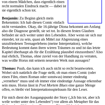
von einem Mädchen, dass eigentlich einen
recht normalen Eindruck macht — dabei ist
sie eigentlich schon tot.
Benjamin:
Zu Beginn gleich mein
Bekenntnis: Ich hab diesen Comic einfach
nicht verstanden. Okay, die 16-jährige Diona bekommt am Anfang
also die Diagnose gestellt, sie sei tot. In diesem festen Glauben
befindet sie sich weiter unter den Lebenden. Aber wenn sie sich nur
einredet, tot zu sein, quasi als Mittel zur Abgrenzung eines
unzufriedenen Teenagerlebens (meine Interpretation), welche
Bedeutung kommt dann ihren wirren Träumen zu und ist das letzte
Kapitel überhaupt als für die Erzählung plausibel einzuordnen? Also
mal ehrlich, Thomas, ohne zuviel von der Handlung zu verraten,
was wollte Horus mit seinem neuesten Werk nun aussagen?
Thomas:
Puuh, das kann ich auch nicht so recht beantworten.
Wobei sich natürlich die Frage stellt, ob man einen Comic (oder
einen Film, einen Roman oder sonstwas) immer eindeutig
„verstehen“ muss und ob immer eine eindeutige Aussage erkennbar
sein muss. Horus lässt in
Post Mortem Blues
eine ganze Menge
offen, es bleibt viel Interpretationsspielraum für den Leser.
Für mich dient der Ausgangspunkt der Story („Ich bin tot, aber ich
weile weiter unter den Lebenden“) vor allem als Metapher für das