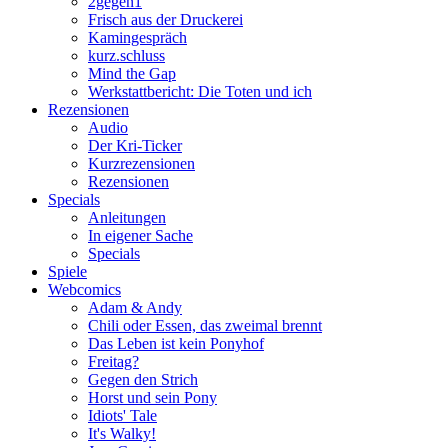
2gegen1
Frisch aus der Druckerei
Kamingespräch
kurz.schluss
Mind the Gap
Werkstattbericht: Die Toten und ich
Rezensionen
Audio
Der Kri-Ticker
Kurzrezensionen
Rezensionen
Specials
Anleitungen
In eigener Sache
Specials
Spiele
Webcomics
Adam & Andy
Chili oder Essen, das zweimal brennt
Das Leben ist kein Ponyhof
Freitag?
Gegen den Strich
Horst und sein Pony
Idiots' Tale
It's Walky!