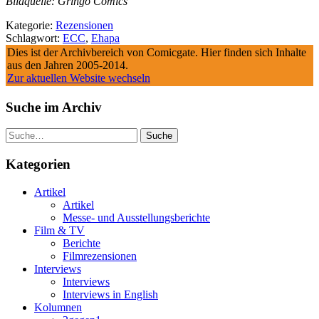
Bildquelle: Gringo Comics
Kategorie:
Rezensionen
Schlagwort:
ECC
,
Ehapa
Dies ist der Archivbereich von Comicgate. Hier finden sich Inhalte
aus den Jahren 2005-2014.
Zur aktuellen Website wechseln
Suche im Archiv
Suche
Kategorien
Artikel
Artikel
Messe- und Ausstellungsberichte
Film & TV
Berichte
Filmrezensionen
Interviews
Interviews
Interviews in English
Kolumnen