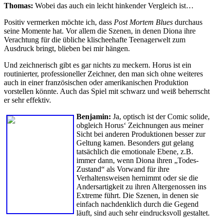
Thomas:
Wobei das auch ein leicht hinkender Vergleich ist…
Positiv vermerken möchte ich, dass
Post Mortem Blues
durchaus
seine Momente hat. Vor allem die Szenen, in denen Diona ihre
Verachtung für die übliche klischeehafte Teenagerwelt zum
Ausdruck bringt, blieben bei mir hängen.
Und zeichnerisch gibt es gar nichts zu meckern. Horus ist ein
routinierter, professioneller Zeichner, den man sich ohne weiteres
auch in einer französischen oder amerikanischen Produktion
vorstellen könnte. Auch das Spiel mit schwarz und weiß beherrscht
er sehr effektiv.
Benjamin:
Ja, optisch ist der Comic solide,
obgleich Horus‘ Zeichnungen aus meiner
Sicht bei anderen Produktionen besser zur
Geltung kamen. Besonders gut gelang
tatsächlich die emotionale Ebene, z.B.
immer dann, wenn Diona ihren „Todes-
Zustand“ als Vorwand für ihre
Verhaltensweisen hernimmt oder sie die
Andersartigkeit zu ihren Altergenossen ins
Extreme führt. Die Szenen, in denen sie
einfach nachdenklich durch die Gegend
läuft, sind auch sehr eindrucksvoll gestaltet.