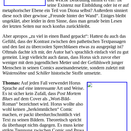
seine Existenz nur Einbildung oder ist er auf
metaphorischer Ebene ein Teil von Diona selbst? Außerdem sinniert
diese noch über gewisse „Freunde hinter der Wand“. Einiges bleibt
ungeklärt, aber leider in dem Sinne, dass man gerade beim Lesen
der letzten Seiten nur noch konfus zurückbleibt.
Aber apropos „zu viel in einen Band gepackt“: Hattest du auch das
Gefühl, dass der Kontrast zwischen den pathetischen Textpassagen
und den fast zu übercoolen Sprechblasen etwas zu ausgeprägt ist?
Oftmals dachte ich mir, der Autor hat’s sprachlich einfach viel zu gut
gemeint. Liegt vielleicht auch daran, dass Horus sich zuvor eher
weniger mit dem jugendlichen Metier und der Gefühlswelt junger
Menschen in seinen Comics auseinandersetzte, sondern zuletzt mit
Wüstensöhne
und
Schiller
historische Stoffe umsetzte.
Thomas:
Auf jeden Fall verwendet Horus
Sprache auf eine interessante Art und Weise.
Es ist sicher kein Zufall, dass
Post Mortem
Blues
auf dem Cover als „Wort-Bild-
Roman“ bezeichnet wird. Horus wollte also
wohl keinen „herkömmlichen“ Comic
machen, er packt überdurchschnittlich viel
Text zu seinen Bildern. Theoretisch spricht
da überhaupt nichts dagegen. Es muss keine
strikte Trennung zwischen Comic und Prosa