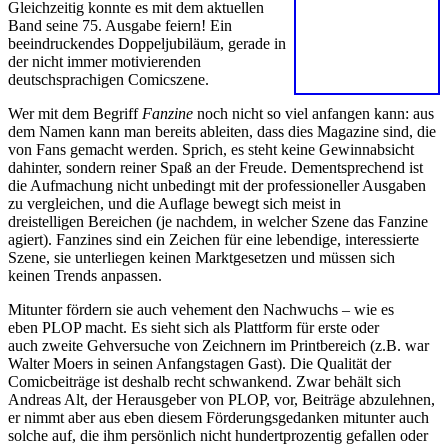
Gleichzeitig konnte es mit dem aktuellen
Band seine 75. Ausgabe feiern! Ein
beeindruckendes Doppeljubiläum, gerade in
der nicht immer motivierenden
deutschsprachigen Comicszene.
Wer mit dem Begriff
Fanzine
noch nicht so viel anfangen kann: aus
dem Namen kann man bereits ableiten, dass dies Magazine sind, die
von Fans gemacht werden. Sprich, es steht keine Gewinnabsicht
dahinter, sondern reiner Spaß an der Freude. Dementsprechend ist
die Aufmachung nicht unbedingt mit der professioneller Ausgaben
zu vergleichen, und die Auflage bewegt sich meist in
dreistelligen Bereichen (je nachdem, in welcher Szene das Fanzine
agiert). Fanzines sind ein Zeichen für eine lebendige, interessierte
Szene, sie unterliegen keinen Marktgesetzen und müssen sich
keinen Trends anpassen.
Mitunter fördern sie auch vehement den Nachwuchs – wie es
eben PLOP macht. Es sieht sich als Plattform für erste oder
auch zweite Gehversuche von Zeichnern im Printbereich (z.B. war
Walter Moers in seinen Anfangstagen Gast). Die Qualität der
Comicbeiträge ist deshalb recht schwankend. Zwar behält sich
Andreas Alt, der Herausgeber von PLOP, vor, Beiträge abzulehnen,
er nimmt aber aus eben diesem Förderungsgedanken mitunter auch
solche auf, die ihm persönlich nicht hundertprozentig gefallen oder