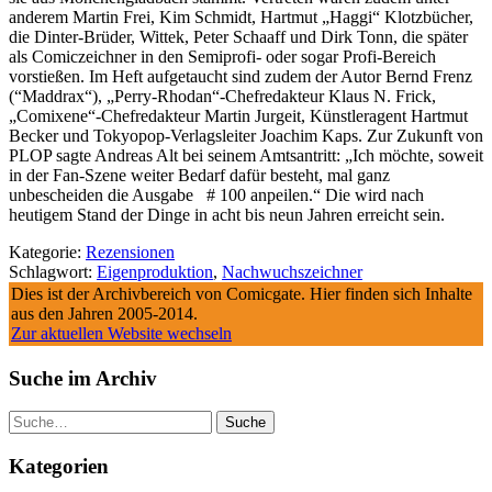
anderem Martin Frei, Kim Schmidt, Hartmut „Haggi“ Klotzbücher,
die Dinter-Brüder, Wittek, Peter Schaaff und Dirk Tonn, die später
als Comiczeichner in den Semiprofi- oder sogar Profi-Bereich
vorstießen. Im Heft aufgetaucht sind zudem der Autor Bernd Frenz
(“Maddrax“), „Perry-Rhodan“-Chefredakteur Klaus N. Frick,
„Comixene“-Chefredakteur Martin Jurgeit, Künstleragent Hartmut
Becker und Tokyopop-Verlagsleiter Joachim Kaps. Zur Zukunft von
PLOP sagte Andreas Alt bei seinem Amtsantritt: „Ich möchte, soweit
in der Fan-Szene weiter Bedarf dafür besteht, mal ganz
unbescheiden die Ausgabe # 100 anpeilen.“ Die wird nach
heutigem Stand der Dinge in acht bis neun Jahren erreicht sein.
Kategorie:
Rezensionen
Schlagwort:
Eigenproduktion
,
Nachwuchszeichner
Dies ist der Archivbereich von Comicgate. Hier finden sich Inhalte
aus den Jahren 2005-2014.
Zur aktuellen Website wechseln
Suche im Archiv
Suche
Kategorien