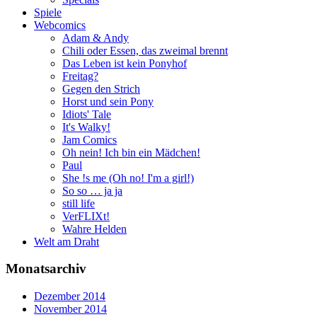
Spiele
Webcomics
Adam & Andy
Chili oder Essen, das zweimal brennt
Das Leben ist kein Ponyhof
Freitag?
Gegen den Strich
Horst und sein Pony
Idiots' Tale
It's Walky!
Jam Comics
Oh nein! Ich bin ein Mädchen!
Paul
She !s me (Oh no! I'm a girl!)
So so … ja ja
still life
VerFLIXt!
Wahre Helden
Welt am Draht
Monatsarchiv
Dezember 2014
November 2014