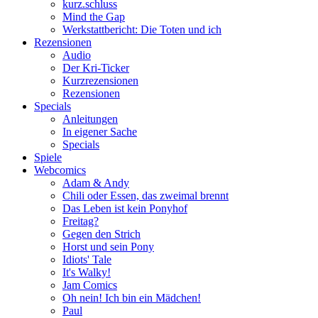
kurz.schluss
Mind the Gap
Werkstattbericht: Die Toten und ich
Rezensionen
Audio
Der Kri-Ticker
Kurzrezensionen
Rezensionen
Specials
Anleitungen
In eigener Sache
Specials
Spiele
Webcomics
Adam & Andy
Chili oder Essen, das zweimal brennt
Das Leben ist kein Ponyhof
Freitag?
Gegen den Strich
Horst und sein Pony
Idiots' Tale
It's Walky!
Jam Comics
Oh nein! Ich bin ein Mädchen!
Paul