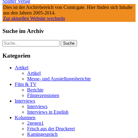
Splitter Verlag
Dies ist der Archivbereich von Comicgate. Hier finden sich Inhalte
aus den Jahren 2005-2014.
Zur aktuellen Website wechseln
Suche im Archiv
Suche
Kategorien
Artikel
Artikel
Messe- und Ausstellungsberichte
Film & TV
Berichte
Filmrezensionen
Interviews
Interviews
Interviews in English
Kolumnen
2gegen1
Frisch aus der Druckerei
Kamingespräch