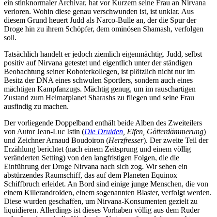
ein stinknormaler Archivar, hat vor Kurzem seine Frau an Nirvana
verloren. Wohin diese genau verschwunden ist, ist unklar. Aus
diesem Grund heuert Judd als Narco-Bulle an, der die Spur der
Droge hin zu ihrem Schöpfer, dem ominösen Shamash, verfolgen
soll.
Tatsächlich handelt er jedoch ziemlich eigenmächtig. Judd, selbst
positiv auf Nirvana getestet und eigentlich unter der ständigen
Beobachtung seiner Roboterkollegen, ist plötzlich nicht nur im
Besitz der DNA eines schwulen Sportlers, sondern auch eines
mächtigen Kampfanzugs. Mächtig genug, um im rauschartigen
Zustand zum Heimatplanet Sharashs zu fliegen und seine Frau
ausfindig zu machen.
Der vorliegende Doppelband enthält beide Alben des Zweiteilers
von Autor Jean-Luc Istin (
Die Druiden
, Elfen, Götterdämmerung
)
und Zeichner Arnaud Boudoiron (
Herzfresser
). Der zweite Teil der
Erzählung berichtet (nach einem Zeitsprung und einem völlig
veränderten Setting) von den langfristigen Folgen, die die
Einführung der Droge Nirvana nach sich zog. Wir sehen ein
abstürzendes Raumschiff, das auf dem Planeten Equinox
Schiffbruch erleidet. An Bord sind einige junge Menschen, die von
einem Killerandroiden, einem sogenannten Blaster, verfolgt werden.
Diese wurden geschaffen, um Nirvana-Konsumenten gezielt zu
liquidieren. Allerdings ist dieses Vorhaben völlig aus dem Ruder