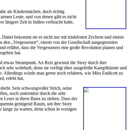
ilie als Kindermächen, doch richtig
r armen Leute, und von denen gibt es nicht
r längere Zeit in Indien verbracht hatte,
. Dabei bekommt sie es nicht nur mit trinkfesten Zechern und einem
 zu den „Vergessenen“, einem von der Gesellschaft ausgegrenzten
und erfährt, dass die Vergessenen eine große Revolution planen und
begeben hat.
und etwas Steampunk. An Reiz gewinnt die Story durch ihre
auch sehr wehrhaft, denn sie verfügt über ausgefeilte Kampfkünste und
n
. Allerdings würde man gerne noch erfahren, wie Miss Endicott zu
, erlebt hat.
shebt. Sein schwungvoller Strich, seine
fen, noch unterstützt durch die sehr
n Leser in ihren Bann zu ziehen. Dass der
Fourquemin genügend Raum, um ihre Story
r lange zu warten, denn schon in wenigen