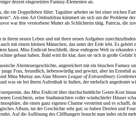
weniger dezent eingesetzten Fantasy-Elementen an.
 die ein Doppelleben führt: Tagsüber arbeitet sie bei einer reichen Fam
lichterin“. Als eine Art Ombudsfrau kümmert sie sich um die Probleme de
r war ihre verstorbene Mutter als Schlichterin tätig. Patricia, die zuvo
ich in ihrem neuen Leben und mit ihren neuen Aufgaben zurechtzufinden
n auch mit einem kleinen Männchen, das unter der Erde lebt. Es gehört
tem haust. Miss Endicott beschließt, diese entlegene Welt zu erkunden 
ine gebaut haben. Bald wird ihr klar, dass sie sich in große Gefahr 
klassische Abenteuergeschichte, angereichert mit ein bisschen Fantasy 
e junge Frau, freundlich, liebenswürdig und gewitzt, aber im Ernstfall 
 und Mina Murray aus Alan Moores
League of Extraordinary Gentleme
d was sie bei ihrem Aufenthalt in Indien, der mehrfach angedeutet wird
 Fourquemin, das
Miss Endicott
über durchschnittliche Genre-Kost hinau
enen Gesichtern, seine Stadtansichten voller windschiefer Häuser schaf
mosphäre, die einen ganz eigenen Charme verströmt und es schafft, de
obelgisches Album, tut der Geschichte sehr gut; so haben Derrien und 
ndet. Auf die Auflösung des Cliffhangers braucht man indes nicht meh