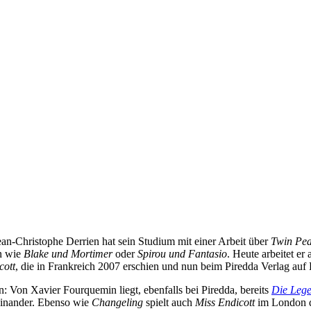
ean-Christophe Derrien hat sein Studium mit einer Arbeit über
Twin Pe
n wie
Blake und Mortimer
oder
Spirou und Fantasio
. Heute arbeitet er 
cott
, die in Frankreich 2007 erschien und nun beim Piredda Verlag au
n: Von Xavier Fourquemin liegt, ebenfalls bei Piredda, bereits
Die Leg
ieinander. Ebenso wie
Changeling
spielt auch
Miss Endicott
im London d