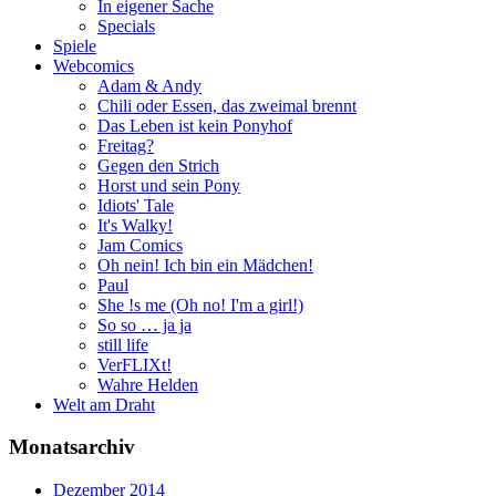
In eigener Sache
Specials
Spiele
Webcomics
Adam & Andy
Chili oder Essen, das zweimal brennt
Das Leben ist kein Ponyhof
Freitag?
Gegen den Strich
Horst und sein Pony
Idiots' Tale
It's Walky!
Jam Comics
Oh nein! Ich bin ein Mädchen!
Paul
She !s me (Oh no! I'm a girl!)
So so … ja ja
still life
VerFLIXt!
Wahre Helden
Welt am Draht
Monatsarchiv
Dezember 2014