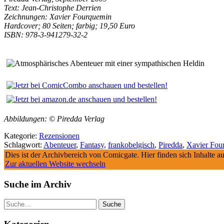
Text: Jean-Christophe Derrien
Zeichnungen: Xavier Fourquemin
Hardcover; 80 Seiten; farbig; 19,50 Euro
ISBN: 978-3-941279-32-2
Abbildungen: © Piredda Verlag
Kategorie:
Rezensionen
Schlagwort:
Abenteuer
,
Fantasy
,
frankobelgisch
,
Piredda
,
Xavier Fou
Dies ist der Archivbereich von Comicgate. Hier finden sich Inhalte 
Zur aktuellen Website wechseln
Suche im Archiv
Suche