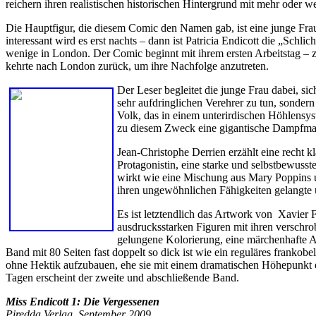
reichern ihren realistischen historischen Hintergrund mit mehr oder 
Die Hauptfigur, die diesem Comic den Namen gab, ist eine junge Frau,
interessant wird es erst nachts – dann ist Patricia Endicott die „Sch
wenige in London. Der Comic beginnt mit ihrem ersten Arbeitstag – zuvo
kehrte nach London zurück, um ihre Nachfolge anzutreten.
Der Leser begleitet die junge Frau dabei, s
sehr aufdringlichen Verehrer zu tun, sonder
Volk, das in einem unterirdischen Höhlensys
zu diesem Zweck eine gigantische Dampfmasch
Jean-Christophe Derrien erzählt eine recht 
Protagonistin, eine starke und selbstbewusst
wirkt wie eine Mischung aus Mary Poppins
ihren ungewöhnlichen Fähigkeiten gelangte un
Es ist letztendlich das Artwork von Xavier
ausdrucksstarken Figuren mit ihren verschrob
gelungene Kolorierung, eine märchenhafte At
Band mit 80 Seiten fast doppelt so dick ist wie ein reguläres frank
ohne Hektik aufzubauen, ehe sie mit einem dramatischen Höhepunkt e
Tagen erscheint der zweite und abschließende Band.
Miss
Endicott 1: Die Vergessenen
Piredda Verlag, September 2009