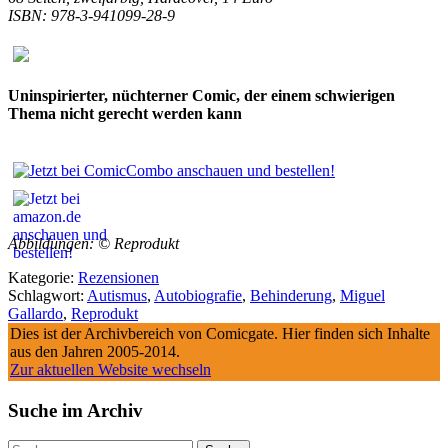
ISBN: 978-3-941099-28-9
Uninspirierter, nüchterner Comic, der einem schwierigen
Thema nicht gerecht werden kann
Abbildungen: © Reprodukt
Kategorie:
Rezensionen
Schlagwort:
Autismus
,
Autobiografie
,
Behinderung
,
Miguel
Gallardo
,
Reprodukt
Dies ist der Archivbereich von Comicgate. Hier finden sich Inhalte
aus den Jahren 2005-2014.
Zur aktuellen Website wechseln
Suche im Archiv
Suche