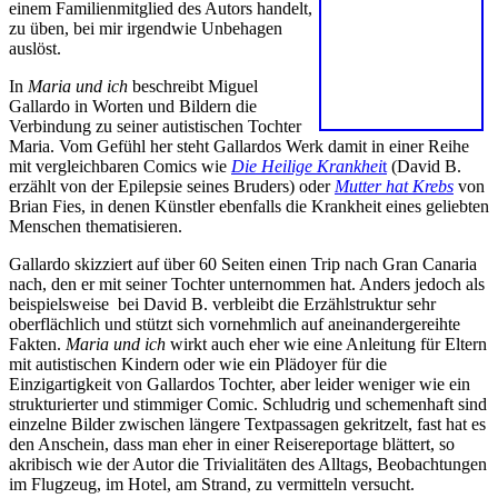
einem Familienmitglied des Autors handelt,
zu üben, bei mir irgendwie Unbehagen
auslöst.
In
Maria und ich
beschreibt Miguel
Gallardo in Worten und Bildern die
Verbindung zu seiner autistischen Tochter
Maria. Vom Gefühl her steht Gallardos Werk damit in einer Reihe
mit vergleichbaren Comics wie
Die Heilige Krankhei
t
(David B.
erzählt von der Epilepsie seines Bruders) oder
Mutter hat Krebs
von
Brian Fies, in denen Künstler ebenfalls die Krankheit eines geliebten
Menschen thematisieren.
Gallardo skizziert auf über 60 Seiten einen Trip nach Gran Canaria
nach, den er mit seiner Tochter unternommen hat. Anders jedoch als
beispielsweise bei David B. verbleibt die Erzählstruktur sehr
oberflächlich und stützt sich vornehmlich auf aneinandergereihte
Fakten.
Maria und ich
wirkt auch eher wie eine Anleitung für Eltern
mit autistischen Kindern oder wie ein Plädoyer für die
Einzigartigkeit von Gallardos Tochter, aber leider weniger wie ein
strukturierter und stimmiger Comic. Schludrig und schemenhaft sind
einzelne Bilder zwischen längere Textpassagen gekritzelt, fast hat es
den Anschein, dass man eher in einer Reisereportage blättert, so
akribisch wie der Autor die Trivialitäten des Alltags, Beobachtungen
im Flugzeug, im Hotel, am Strand, zu vermitteln versucht.