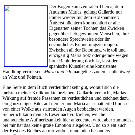
Der Bogen zum zentralen Thema, dem
Autismus Marias, gelingt Gallardo nur
immer wieder mit dem Holzhammer:
Äußerst nüchtern kommentiert er alle
Eigenarten seiner Tochter, das Zwicken
gegenüber lieb gewonnen Menschen, ihre
besondere Sprechweise oder ihr
erstaunliches Erinnerungsvermögen.
Zwischen all der Betonung, wie toll und
einzigartig Maria trotz oder gerade wegen
ihrer Behinderung doch ist, lässt der
spanische Künstler eine konsistente
Handlung vermissen.
Maria und ich
mangelt es zudem schlichtweg
an Witz und Pointen.
Eine Seite in dem Buch verdeutlicht sehr gut, worauf sich die
meisten meiner Kritikpunkte beziehen: Gallardo versucht, Marias
Wirkung auf fremde Passanten zu verdeutlichen und zeichnet dazu
ein ganzseitiges Bild, auf dem er und Maria als schattierte Umrisse
von einer Wolke aus starrenden Augen beobachtet werden.
Sicherlich kann man als Leser nachvollziehen, welche
unangenehme Aufmerksamkeit hier angedeutet wird, aber zumindest
bei mir hat das keine große Emotion ausgelöst. Und so zieht auch
der Rest des Buches an mir vorbei, ohne mich besonders