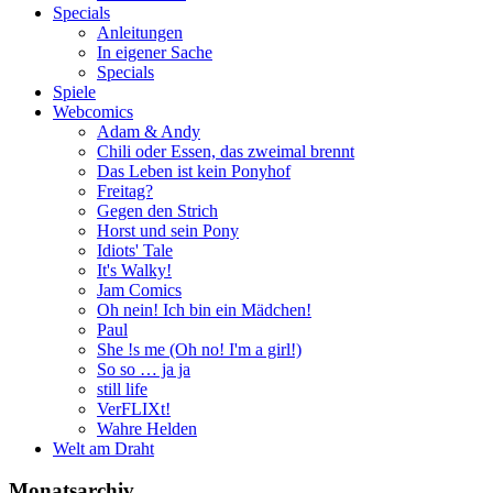
Specials
Anleitungen
In eigener Sache
Specials
Spiele
Webcomics
Adam & Andy
Chili oder Essen, das zweimal brennt
Das Leben ist kein Ponyhof
Freitag?
Gegen den Strich
Horst und sein Pony
Idiots' Tale
It's Walky!
Jam Comics
Oh nein! Ich bin ein Mädchen!
Paul
She !s me (Oh no! I'm a girl!)
So so … ja ja
still life
VerFLIXt!
Wahre Helden
Welt am Draht
Monatsarchiv