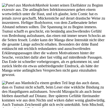
Manhole
kostet seinen Ekelfaktor zu Beginn
exzessiv aus. Die anfänglichen Infektionsszenen gehen einem
wortwörtlich unter die Haut, und ich glaube, kein Comic hat es
jemals zuvor geschafft, Mückenstiche auf derart drastische Weise zu
inszenieren. Heftiger Bodyhorror, von dem Zartbesaitete lieber
Abstand nehmen sollten. Die Spannung ist zu Beginn immens.
Tsutsui schafft es geschickt, ein beständig anschwellendes Gefühl
von Bedrohung aufzubauen, das einen mit immer neuen Schocks an
die Seiten fesselt. Leider kann der Manga diese Intensität nicht über
die gesamte Länge aufrecht erhalten. Besonders der dritte Band
enttäuscht mit reichlich redundanten und ausschweifenden
Erklärungspassagen über die wahren Motivationen hinter der
Seuche, verzichtet dafür aber fast völlig auf mitreißende Passagen.
Das Ende ist schneller vorbeigezogen, als es gekommen ist, und
zurück bleibt ein etwas unbefriedigender Eindruck, als hätte der
Manga seine anfänglichen Versprechen nicht ganz einzuhalten
gewusst.
Zu einem großen Teil liegt das auch daran,
dass es Tsutsui nicht schafft, beim Leser eine wirkliche Bindung zu
den Hauptfiguren aufzubauen. Sowohl Mizoguchi als auch Inoue
bleiben dauerhaft auf Distanz. Ihre späteren Gefühle füreinander
kommen wie aus dem Nichts und wirken daher wenig glaubwürdig.
Auch Tsutsuis Zeichenstil gibt sich recht unterkühlt. Sein Mischstil,