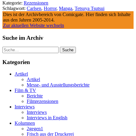
Kategorie:
Rezensionen
Schlagwort:
Carlsen
,
Horror
,
Manga
,
Tetsuya Tsutsui
Dies ist der Archivbereich von Comicgate. Hier finden sich Inhalte
aus den Jahren 2005-2014.
Zur aktuellen Website wechseln
Suche im Archiv
Suche
Kategorien
Artikel
Artikel
Messe- und Ausstellungsberichte
Film & TV
Berichte
Filmrezensionen
Interviews
Interviews
Interviews in English
Kolumnen
2gegen1
Frisch aus der Druckerei