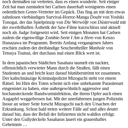
noch dermaßen rar vertreten, dass es einen wunderte. Seit einiger
Zeit hat man zumindest bei Carlsen dauerhaft wenigstens einen
ordentlichen Genre-Vertreter im Gepäck. Das fing an mit dem etwas
zahnlosen vierbändigen Survival-Horror-Manga
Doubt
von Yoshiki
Tonogai, der das Spielprinzip von
Die Werwölfe von Düsterwald
mit
der zweifelhaften Ästhetik der
Saw-
Filme kurzschloss und aktuell
noch als
Judge
fortgesetzt wird. Seit einigen Monaten hat Carlsen
zudem die eigenwillige Zombie-Serie
I Am a Hero
von Kenzo
Hanazawa im Programm. Bereits Anfang vergangenen Jahres
erschien zudem der dreibändige Seuchenthriller
Manhole
von
Tetsuya Tsutsui, der durchaus mal einen Blick wert ist.
In dem japanischen Städtchen Sasahara taumelt ein nackter,
offensichtlich verwirrter Mann durch die Straßen, fällt einen
Studenten an und bricht kurz darauf blutüberströmt tot zusammen.
Der kaltschnäuzige Kriminalpolizist Mizoguchi steht vor einem
Rätsel. Im Hirn des Toten scheint sich eine unbekannte Parasitenart
eingenistet zu haben, eine außergewöhnlich aggressive und
hochansteckende Bandwurminfektion, die ihrem Opfer auch einen
Augapfel weggefressen hat. Mit der unerfahrenen jungen Polizistin
Inoue an seiner Seite forscht Mizoguchi nach den Ursachen der
Erkrankung. Schon bald treten weitere Fälle auf und alles deutet
darauf hin, dass der Befall der Infizierten nicht wahllos erfolgt.
Unter den Gullydeckeln Sasaharas lauert ein grauenhaftes
Geheimnis …