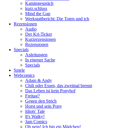
Kamingespräch
kurz.schluss
Mind the Gap
Werkstattbericht: Die Toten und ich
Rezensionen
Audio
Der Kri-Ticker
Kurzrezensionen
Rezensionen
Specials
Anleitungen
In eigener Sache
Specials
Spiele
Webcomics
Adam & Andy
Chili oder Essen, das zweimal brennt
Das Leben ist kein Ponyhof
Freitag?
Gegen den Strich
Horst und sein Pony
Idiots' Tale
It's Walky!
Jam Comics
Oh nein! Ich bin ein Mädchen!