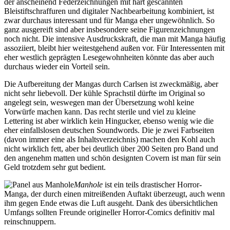
der anscheinend Federzeichnungen mit hart gescannten
Bleistiftschraffuren und digitaler Nachbearbeitung kombiniert, ist
zwar durchaus interessant und für Manga eher ungewöhnlich. So
ganz ausgereift sind aber insbesondere seine Figurenzeichnungen
noch nicht. Die intensive Ausdruckskraft, die man mit Manga häufig
assoziiert, bleibt hier weitestgehend außen vor. Für Interessenten mit
eher westlich geprägten Lesegewohnheiten könnte das aber auch
durchaus wieder ein Vorteil sein.
Die Aufbereitung der Mangas durch Carlsen ist zweckmäßig, aber
nicht sehr liebevoll. Der kühle Sprachstil dürfte im Original so
angelegt sein, weswegen man der Übersetzung wohl keine
Vorwürfe machen kann. Das recht sterile und viel zu kleine
Lettering ist aber wirklich kein Hingucker, ebenso wenig wie die
eher einfallslosen deutschen Soundwords. Die je zwei Farbseiten
(davon immer eine als Inhaltsverzeichnis) machen den Kohl auch
nicht wirklich fett, aber bei deutlich über 200 Seiten pro Band und
den angenehm matten und schön designten Covern ist man für sein
Geld trotzdem sehr gut bedient.
Manhole
ist ein teils drastischer Horror-
Manga, der durch einen mitreißenden Auftakt überzeugt, auch wenn
ihm gegen Ende etwas die Luft ausgeht. Dank des übersichtlichen
Umfangs sollten Freunde origineller Horror-Comics definitiv mal
reinschnuppern.