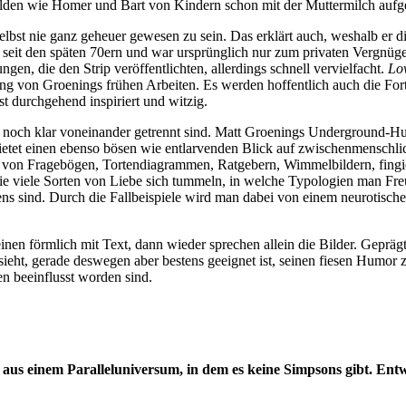
ihelden wie Homer und Bart von Kindern schon mit der Muttermilch auf
elbst nie ganz geheuer gewesen zu sein. Das erklärt auch, weshalb er d
reits seit den späten 70ern und war ursprünglich nur zum privaten Vergnü
ungen, die den Strip veröffentlichten, allerdings schnell vervielfacht.
Lov
hung von Groenings frühen Arbeiten. Es werden hoffentlich auch die For
t durchgehend inspiriert und witzig.
sse noch klar voneinander getrennt sind. Matt Groenings Underground-Hu
etet einen ebenso bösen wie entlarvenden Blick auf zwischenmenschl
 von Fragebögen, Tortendiagrammen, Ratgebern, Wimmelbildern, fingier
 wie viele Sorten von Liebe sich tummeln, in welche Typologien man F
ns sind. Durch die Fallbeispiele wird man dabei von einem neurotisch
einen förmlich mit Text, dann wieder sprechen allein die Bilder. Gepr
ieht, gerade deswegen aber bestens geeignet ist, seinen fiesen Humor z
en beeinflusst worden sind.
us einem Paralleluniversum, in dem es keine Simpsons gibt. Entw