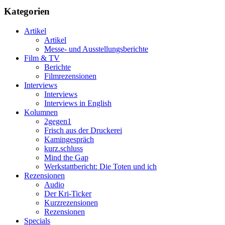
Kategorien
Artikel
Artikel
Messe- und Ausstellungsberichte
Film & TV
Berichte
Filmrezensionen
Interviews
Interviews
Interviews in English
Kolumnen
2gegen1
Frisch aus der Druckerei
Kamingespräch
kurz.schluss
Mind the Gap
Werkstattbericht: Die Toten und ich
Rezensionen
Audio
Der Kri-Ticker
Kurzrezensionen
Rezensionen
Specials