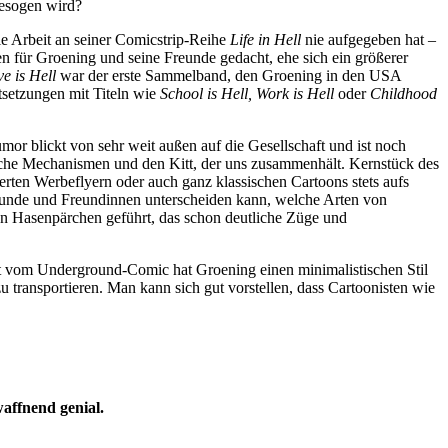
gesogen wird?
ie Arbeit an seiner Comicstrip-Reihe
Life in Hell
nie aufgegeben hat –
gen für Groening und seine Freunde gedacht, ehe sich ein größerer
e is Hell
war der erste Sammelband, den Groening in den USA
tsetzungen mit Titeln wie
School is Hell, Work is Hell
oder
Childhood
mor blickt von sehr weit außen auf die Gesellschaft und ist noch
iche Mechanismen und den Kitt, der uns zusammenhält. Kernstück des
ten Werbeflyern oder auch ganz klassischen Cartoons stets aufs
reunde und Freundinnen unterscheiden kann, welche Arten von
en Hasenpärchen geführt, das schon deutliche Züge und
ägt vom Underground-Comic hat Groening einen minimalistischen Stil
u transportieren. Man kann sich gut vorstellen, dass Cartoonisten wie
affnend genial.