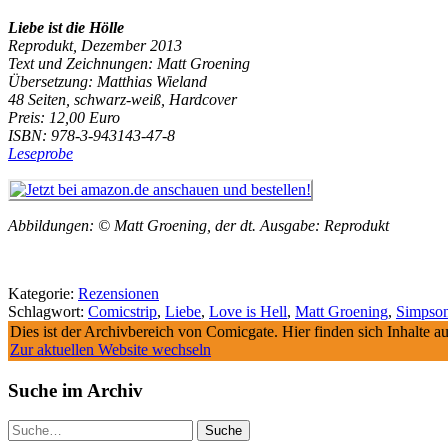
Liebe ist die Hölle
Reprodukt, Dezember 2013
Text und Zeichnungen: Matt Groening
Übersetzung: Matthias Wieland
48 Seiten, schwarz-weiß, Hardcover
Preis: 12,00 Euro
ISBN: 978-3-943143-47-8
Leseprobe
Abbildungen: © Matt Groening, der dt. Ausgabe: Reprodukt
Kategorie:
Rezensionen
Schlagwort:
Comicstrip
,
Liebe
,
Love is Hell
,
Matt Groening
,
Simpso
Dies ist der Archivbereich von Comicgate. Hier finden sich Inhalte 
Zur aktuellen Website wechseln
Suche im Archiv
Suche