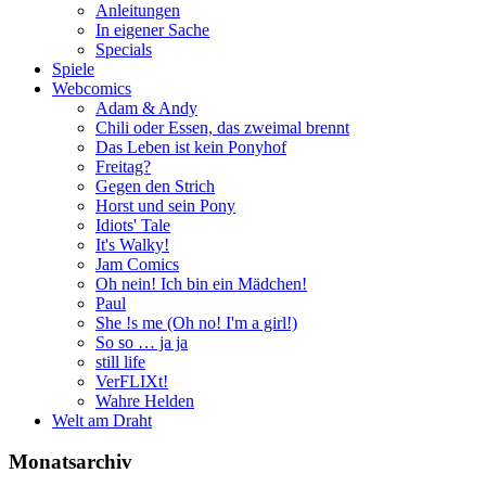
Anleitungen
In eigener Sache
Specials
Spiele
Webcomics
Adam & Andy
Chili oder Essen, das zweimal brennt
Das Leben ist kein Ponyhof
Freitag?
Gegen den Strich
Horst und sein Pony
Idiots' Tale
It's Walky!
Jam Comics
Oh nein! Ich bin ein Mädchen!
Paul
She !s me (Oh no! I'm a girl!)
So so … ja ja
still life
VerFLIXt!
Wahre Helden
Welt am Draht
Monatsarchiv