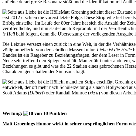
auf eine derart große Resonanz stößt und die Identifikation mit Ant
Matt Groening scheint dieser Zustand s
erst 2012 erschien die vorerst letzte Folge. Diese Stripreihe lief be
Erfolg einstellte. Im Laufe der 80er Jahre hat sich die Anzahl der Zeit
veröffentlichte, und nun startet auch Reprodukt mit der Veröffentlic
is Hell
bald folgen, denn die Übersetzung der vorliegenden Ausgabe is
Die Lektüre versetzt einen zurück in eine Welt, in der die Verhältni
völlig unbefleckt von der schrillen Massenkultur.
Liebe ist die Hölle
bi
Bandes ist ein Ratgeber zu Beziehungsfragen, der dem Leser in Form
Neue sehr treffend den Spiegel vorhält. Man erfährt unter anderem,
Beziehungen es gibt und was die 22 Stadien eines gebrochenen Herze
Charaktereigenschaften der Simpsons trägt.
In manchen Strips erschlägt Groening 
entwickelt, der oft mehr nach Schülerzeitung als nach Hollywood auss
Scott Adams (
Dilbert
) oder Randall Munroe (
xkcd
) von diesen Arbeit
Wertung:
Matt Groenings Humor wirkt in seiner ursprünglichen Form wie a