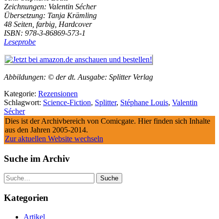
Zeichnungen: Valentin Sécher
Übersetzung: Tanja Krämling
48 Seiten, farbig, Hardcover
ISBN: 978-3-86869-573-1
Leseprobe
Abbildungen: © der dt. Ausgabe: Splitter Verlag
Kategorie:
Rezensionen
Schlagwort:
Science-Fiction
,
Splitter
,
Stéphane Louis
,
Valentin
Sécher
Dies ist der Archivbereich von Comicgate. Hier finden sich Inhalte
aus den Jahren 2005-2014.
Zur aktuellen Website wechseln
Suche im Archiv
Suche
Kategorien
Artikel