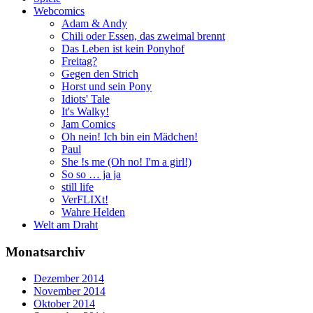
Webcomics
Adam & Andy
Chili oder Essen, das zweimal brennt
Das Leben ist kein Ponyhof
Freitag?
Gegen den Strich
Horst und sein Pony
Idiots' Tale
It's Walky!
Jam Comics
Oh nein! Ich bin ein Mädchen!
Paul
She !s me (Oh no! I'm a girl!)
So so … ja ja
still life
VerFLIXt!
Wahre Helden
Welt am Draht
Monatsarchiv
Dezember 2014
November 2014
Oktober 2014