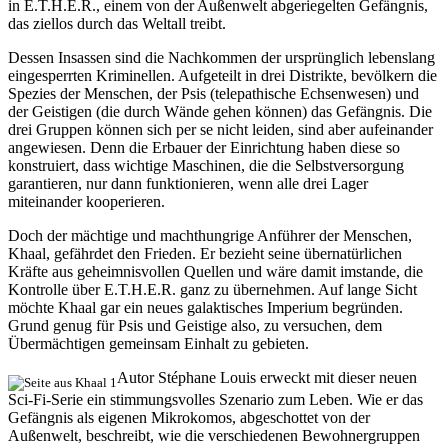
in E.T.H.E.R., einem von der Außenwelt abgeriegelten Gefängnis,
das ziellos durch das Weltall treibt.
Dessen Insassen sind die Nachkommen der ursprünglich lebenslang
eingesperrten Kriminellen. Aufgeteilt in drei Distrikte, bevölkern die
Spezies der Menschen, der Psis (telepathische Echsenwesen) und
der Geistigen (die durch Wände gehen können) das Gefängnis. Die
drei Gruppen können sich per se nicht leiden, sind aber aufeinander
angewiesen. Denn die Erbauer der Einrichtung haben diese so
konstruiert, dass wichtige Maschinen, die die Selbstversorgung
garantieren, nur dann funktionieren, wenn alle drei Lager
miteinander kooperieren.
Doch der mächtige und machthungrige Anführer der Menschen,
Khaal, gefährdet den Frieden. Er bezieht seine übernatürlichen
Kräfte aus geheimnisvollen Quellen und wäre damit imstande, die
Kontrolle über E.T.H.E.R. ganz zu übernehmen. Auf lange Sicht
möchte Khaal gar ein neues galaktisches Imperium begründen.
Grund genug für Psis und Geistige also, zu versuchen, dem
Übermächtigen gemeinsam Einhalt zu gebieten.
Autor Stéphane Louis erweckt mit dieser neuen
Sci-Fi-Serie ein stimmungsvolles Szenario zum Leben. Wie er das
Gefängnis als eigenen Mikrokomos, abgeschottet von der
Außenwelt, beschreibt, wie die verschiedenen Bewohnergruppen