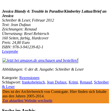
Jessica Blandy 4: Trouble in Paradise/Kimberley Lattua/Brief an
Jessica
Schreiber & Leser, Februar 2012
Text: Jean Dufaux
Zeichnungen: Renaud
Übersetzung: Resel Rebiersch
160 Seiten, farbig, Hardcover
Preis: 24,80 Euro
ISBN: 978-3-941239-82-1
Leseprobe
Abbildungen: © der dt. Ausgabe: Schreiber & Leser
Kategorie:
Rezensionen
Schlagwort:
frankobelgisch
,
Jean Dufaux
,
Krimi
,
Renaud
,
Schreiber
& Leser
Dies ist der Archivbereich von Comicgate. Hier finden sich Inhalte
aus den Jahren 2005-2014.
Zur aktuellen Website wechseln
Suche im Archiv