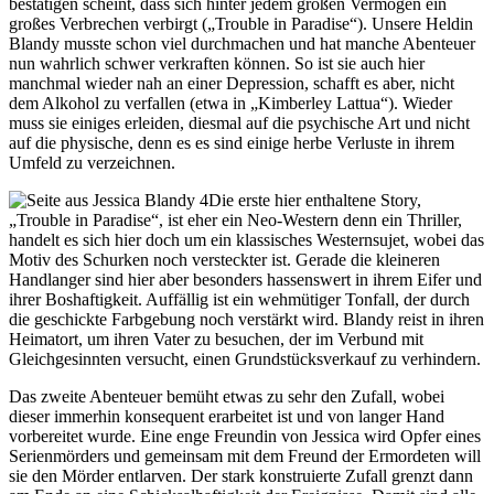
bestätigen scheint, dass sich hinter jedem großen Vermögen ein
großes Verbrechen verbirgt („Trouble in Paradise“). Unsere Heldin
Blandy musste schon viel durchmachen und hat manche Abenteuer
nun wahrlich schwer verkraften können. So ist sie auch hier
manchmal wieder nah an einer Depression, schafft es aber, nicht
dem Alkohol zu verfallen (etwa in „Kimberley Lattua“). Wieder
muss sie einiges erleiden, diesmal auf die psychische Art und nicht
auf die physische, denn es es sind einige herbe Verluste in ihrem
Umfeld zu verzeichnen.
Die erste hier enthaltene Story,
„Trouble in Paradise“, ist eher ein Neo-Western denn ein Thriller,
handelt es sich hier doch um ein klassisches Westernsujet, wobei das
Motiv des Schurken noch versteckter ist. Gerade die kleineren
Handlanger sind hier aber besonders hassenswert in ihrem Eifer und
ihrer Boshaftigkeit. Auffällig ist ein wehmütiger Tonfall, der durch
die geschickte Farbgebung noch verstärkt wird. Blandy reist in ihren
Heimatort, um ihren Vater zu besuchen, der im Verbund mit
Gleichgesinnten versucht, einen Grundstücksverkauf zu verhindern.
Das zweite Abenteuer bemüht etwas zu sehr den Zufall, wobei
dieser immerhin konsequent erarbeitet ist und von langer Hand
vorbereitet wurde. Eine enge Freundin von Jessica wird Opfer eines
Serienmörders und gemeinsam mit dem Freund der Ermordeten will
sie den Mörder entlarven. Der stark konstruierte Zufall grenzt dann