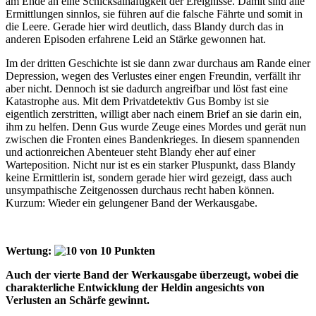
am Ende an eine Schicksalhaftigkeit der Ereignisse. Damit sind alle
Ermittlungen sinnlos, sie führen auf die falsche Fährte und somit in
die Leere. Gerade hier wird deutlich, dass Blandy durch das in
anderen Episoden erfahrene Leid an Stärke gewonnen hat.
Im der dritten Geschichte ist sie dann zwar durchaus am Rande einer
Depression, wegen des Verlustes einer engen Freundin, verfällt ihr
aber nicht. Dennoch ist sie dadurch angreifbar und löst fast eine
Katastrophe aus. Mit dem Privatdetektiv Gus Bomby ist sie
eigentlich zerstritten, willigt aber nach einem Brief an sie darin ein,
ihm zu helfen. Denn Gus wurde Zeuge eines Mordes und gerät nun
zwischen die Fronten eines Bandenkrieges. In diesem spannenden
und actionreichen Abenteuer steht Blandy eher auf einer
Warteposition. Nicht nur ist es ein starker Pluspunkt, dass Blandy
keine Ermittlerin ist, sondern gerade hier wird gezeigt, dass auch
unsympathische Zeitgenossen durchaus recht haben können.
Kurzum: Wieder ein gelungener Band der Werkausgabe.
Wertung:
Auch der vierte Band der Werkausgabe überzeugt, wobei die
charakterliche Entwicklung der Heldin angesichts von
Verlusten an Schärfe gewinnt.