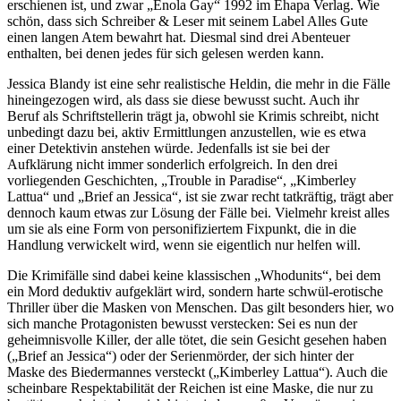
erschienen ist, und zwar „Enola Gay“ 1992 im Ehapa Verlag. Wie
schön, dass sich Schreiber & Leser mit seinem Label Alles Gute
einen langen Atem bewahrt hat. Diesmal sind drei Abenteuer
enthalten, bei denen jedes für sich gelesen werden kann.
Jessica Blandy ist eine sehr realistische Heldin, die mehr in die Fälle
hineingezogen wird, als dass sie diese bewusst sucht. Auch ihr
Beruf als Schriftstellerin trägt ja, obwohl sie Krimis schreibt, nicht
unbedingt dazu bei, aktiv Ermittlungen anzustellen, wie es etwa
einer Detektivin anstehen würde. Jedenfalls ist sie bei der
Aufklärung nicht immer sonderlich erfolgreich. In den drei
vorliegenden Geschichten, „Trouble in Paradise“, „Kimberley
Lattua“ und „Brief an Jessica“, ist sie zwar recht tatkräftig, trägt aber
dennoch kaum etwas zur Lösung der Fälle bei. Vielmehr kreist alles
um sie als eine Form von personifiziertem Fixpunkt, die in die
Handlung verwickelt wird, wenn sie eigentlich nur helfen will.
Die Krimifälle sind dabei keine klassischen „Whodunits“, bei dem
ein Mord deduktiv aufgeklärt wird, sondern harte schwül-erotische
Thriller über die Masken von Menschen. Das gilt besonders hier, wo
sich manche Protagonisten bewusst verstecken: Sei es nun der
geheimnisvolle Killer, der alle tötet, die sein Gesicht gesehen haben
(„Brief an Jessica“) oder der Serienmörder, der sich hinter der
Maske des Biedermannes versteckt („Kimberley Lattua“). Auch die
scheinbare Respektabilität der Reichen ist eine Maske, die nur zu