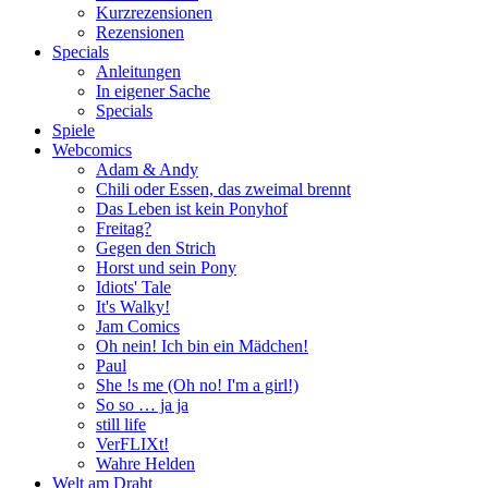
Kurzrezensionen
Rezensionen
Specials
Anleitungen
In eigener Sache
Specials
Spiele
Webcomics
Adam & Andy
Chili oder Essen, das zweimal brennt
Das Leben ist kein Ponyhof
Freitag?
Gegen den Strich
Horst und sein Pony
Idiots' Tale
It's Walky!
Jam Comics
Oh nein! Ich bin ein Mädchen!
Paul
She !s me (Oh no! I'm a girl!)
So so … ja ja
still life
VerFLIXt!
Wahre Helden
Welt am Draht