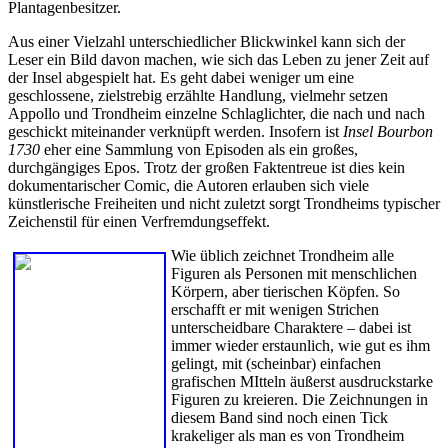
Plantagenbesitzer.
Aus einer Vielzahl unterschiedlicher Blickwinkel kann sich der
Leser ein Bild davon machen, wie sich das Leben zu jener Zeit auf
der Insel abgespielt hat. Es geht dabei weniger um eine
geschlossene, zielstrebig erzählte Handlung, vielmehr setzen
Appollo und Trondheim einzelne Schlaglichter, die nach und nach
geschickt miteinander verknüpft werden. Insofern ist
Insel Bourbon
1730
eher eine Sammlung von Episoden als ein großes,
durchgängiges Epos. Trotz der großen Faktentreue ist dies kein
dokumentarischer Comic, die Autoren erlauben sich viele
künstlerische Freiheiten und nicht zuletzt sorgt Trondheims typischer
Zeichenstil für einen Verfremdungseffekt.
Wie üblich zeichnet Trondheim alle
Figuren als Personen mit menschlichen
Körpern, aber tierischen Köpfen. So
erschafft er mit wenigen Strichen
unterscheidbare Charaktere – dabei ist
immer wieder erstaunlich, wie gut es ihm
gelingt, mit (scheinbar) einfachen
grafischen MItteln äußerst ausdruckstarke
Figuren zu kreieren. Die Zeichnungen in
diesem Band sind noch einen Tick
krakeliger als man es von Trondheim