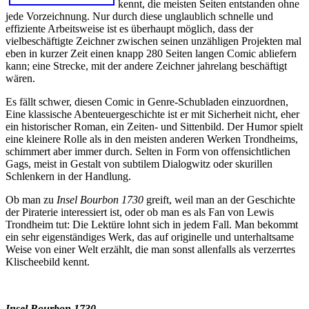
kennt, die meisten Seiten entstanden ohne
jede Vorzeichnung. Nur durch diese unglaublich schnelle und
effiziente Arbeitsweise ist es überhaupt möglich, dass der
vielbeschäftigte Zeichner zwischen seinen unzähligen Projekten mal
eben in kurzer Zeit einen knapp 280 Seiten langen Comic abliefern
kann; eine Strecke, mit der andere Zeichner jahrelang beschäftigt
wären.
Es fällt schwer, diesen Comic in Genre-Schubladen einzuordnen,
Eine klassische Abenteuergeschichte ist er mit Sicherheit nicht, eher
ein historischer Roman, ein Zeiten- und Sittenbild. Der Humor spielt
eine kleinere Rolle als in den meisten anderen Werken Trondheims,
schimmert aber immer durch. Selten in Form von offensichtlichen
Gags, meist in Gestalt von subtilem Dialogwitz oder skurillen
Schlenkern in der Handlung.
Ob man zu
Insel Bourbon 1730
greift, weil man an der Geschichte
der Piraterie interessiert ist, oder ob man es als Fan von Lewis
Trondheim tut: Die Lektüre lohnt sich in jedem Fall. Man bekommt
ein sehr eigenständiges Werk, das auf originelle und unterhaltsame
Weise von einer Welt erzählt, die man sonst allenfalls als verzerrtes
Klischeebild kennt.
Insel Bourbon 1730