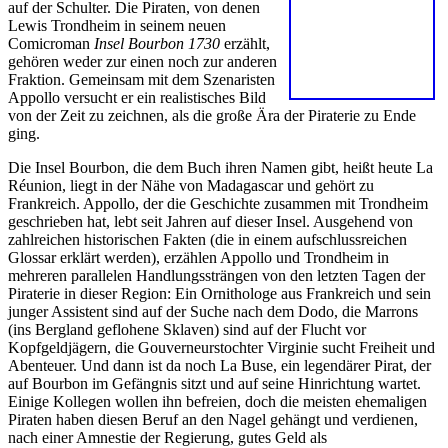
auf der Schulter. Die Piraten, von denen
Lewis Trondheim in seinem neuen
Comicroman
Insel Bourbon 1730
erzählt,
gehören weder zur einen noch zur anderen
Fraktion. Gemeinsam mit dem Szenaristen
Appollo versucht er ein realistisches Bild
von der Zeit zu zeichnen, als die große Ära der Piraterie zu Ende
ging.
Die Insel Bourbon, die dem Buch ihren Namen gibt, heißt heute La
Réunion, liegt in der Nähe von Madagascar und gehört zu
Frankreich. Appollo, der die Geschichte zusammen mit Trondheim
geschrieben hat, lebt seit Jahren auf dieser Insel. Ausgehend von
zahlreichen historischen Fakten (die in einem aufschlussreichen
Glossar erklärt werden), erzählen Appollo und Trondheim in
mehreren parallelen Handlungssträngen von den letzten Tagen der
Piraterie in dieser Region: Ein Ornithologe aus Frankreich und sein
junger Assistent sind auf der Suche nach dem Dodo, die Marrons
(ins Bergland geflohene Sklaven) sind auf der Flucht vor
Kopfgeldjägern, die Gouverneurstochter Virginie sucht Freiheit und
Abenteuer. Und dann ist da noch La Buse, ein legendärer Pirat, der
auf Bourbon im Gefängnis sitzt und auf seine Hinrichtung wartet.
Einige Kollegen wollen ihn befreien, doch die meisten ehemaligen
Piraten haben diesen Beruf an den Nagel gehängt und verdienen,
nach einer Amnestie der Regierung, gutes Geld als