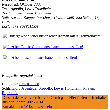
Reprodukt
, Oktober 2008
Text: Appollo, Lewis Trondheim
Zeichnungen: Lewis Trondheim
Softcover mit Klappenbroschur; schwarz-weiß; 288 Seiten; 17,-
Euro
ISBN: 978-3938511879
Bildquelle: reprodukt.com
Kategorie:
Rezensionen
Schlagwort:
Abenteuer
,
Appollo
,
Lewis Trondheim
,
Piraten
,
Reprodukt
Dies ist der Archivbereich von Comicgate. Hier finden sich Inhalte
aus den Jahren 2005-2014.
Zur aktuellen Website wechseln