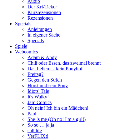
Audio
Der Kri-Ticker
Kurzrezensionen
Rezensionen
Specials
Anleitungen
In eigener Sache
Specials
Spiele
Webcomics
Adam & Andy
Chili oder Essen, das zweimal brennt
Das Leben ist kein Ponyhof
Freitag?
Gegen den Strich
Horst und sein Pony
Idiots' Tale
It's Walky!
Jam Comics
Oh nein! Ich bin ein Mädchen!
Paul
She !s me (Oh no! I'm a girl!)
So so … ja ja
still life
VerFLIXt!